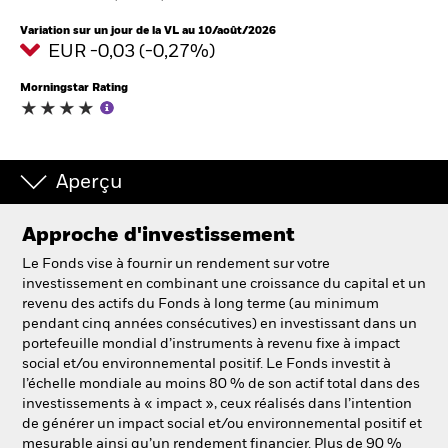
Variation sur un jour de la VL au 10/août/2026
EUR -0,03 (-0,27%)
Intermédiaires financiers
Morningstar Rating
France
Change location
BlackRock
Aperçu
iShares
Approche d'investissement
Le Fonds vise à fournir un rendement sur votre
Aladdin
investissement en combinant une croissance du capital et un
revenu des actifs du Fonds à long terme (au minimum
pendant cinq années consécutives) en investissant dans un
Notre société
portefeuille mondial d’instruments à revenu fixe à impact
social et/ou environnemental positif. Le Fonds investit à
l’échelle mondiale au moins 80 % de son actif total dans des
investissements à « impact », ceux réalisés dans l’intention
de générer un impact social et/ou environnemental positif et
mesurable ainsi qu’un rendement financier. Plus de 90 %