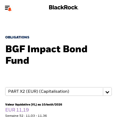
Bienvenue sur le site BlackRock pour les investisseurs
professionnels.
Pour accéder directement à un autre site BlackRock, veuillez mettre à
jour
votre type d'utilisateur
.
OBLIGATIONS
BGF Impact Bond
About us
Fund
Products
Themes
ETF & Indexing
Insights
Valeur liquidative (VL) au 10/août/2026
EUR 11,19
Semaine 52 : 11,03 - 11,36
Education