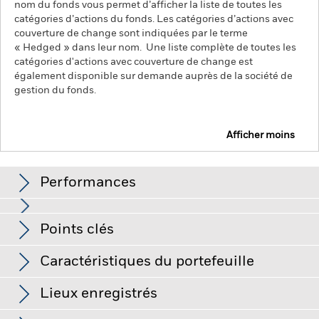
nom du fonds vous permet d’afficher la liste de toutes les
catégories d’actions du fonds. Les catégories d’actions avec
couverture de change sont indiquées par le terme
« Hedged » dans leur nom. Une liste complète de toutes les
catégories d'actions avec couverture de change est
également disponible sur demande auprès de la société de
gestion du fonds.
Afficher moins
iShares $ UltraShort Bond ESG SRI UCITS ETF
Performances
Graphique
Points clés
L’indice de référence exclut uniquement les entreprises qui
pratiquent certaines activités incompatibles avec les critères
ESG si ces activités dépassent les seuils fixés par le
Voir le graphique complet
Caractéristiques du portefeuille
fournisseur de l’indice. Ladite sélection sur la base de critères
Actif net
USD 20 327 165
ESG peut entraîner une réduction de l’univers
au 06/août/2026
Performances
d’investissement potentiel, ce qui pourrait avoir un effet
Lieux enregistrés
défavorable sur la valeur des investissements du Fonds
Nombre de positions
366
Date de lancement de la Part
05/oct./2021
comparativement à un fonds qui ne serait pas soumis à cette
au 06/août/2026