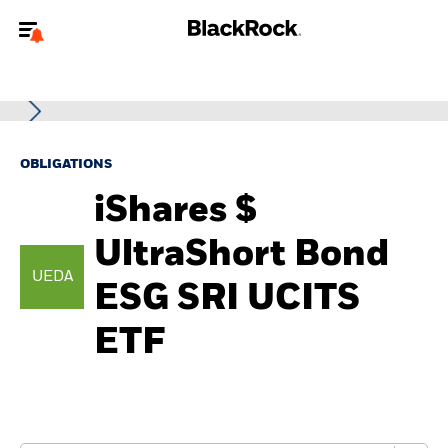
Bienvenue sur le site BlackRock pour les investisseurs
professionnels.
Pour accéder directement à un autre site BlackRock, veuillez mettre à
jour
votre type d'utilisateur
.
OBLIGATIONS
iShares $
Nous connaître
UltraShort Bond
Produits
UEDA
ESG SRI UCITS
Thèmes
ETF
ETF iShares
Analyses
Education