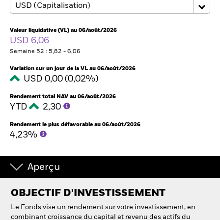
Intermédiaires financiers
Valeur liquidative (VL) au 06/août/2026
USD 6,06
Semaine 52 : 5,82 - 6,06
France
Change location
Variation sur un jour de la VL au 06/août/2026
USD 0,00 (0,02%)
BlackRock
Rendement total NAV au 06/août/2026
YTD
2,30
iShares
Rendement le plus défavorable au 06/août/2026
4,23%
Aladdin
Notre société
Aperçu
OBJECTIF D'INVESTISSEMENT
Le Fonds vise un rendement sur votre investissement, en
combinant croissance du capital et revenu des actifs du