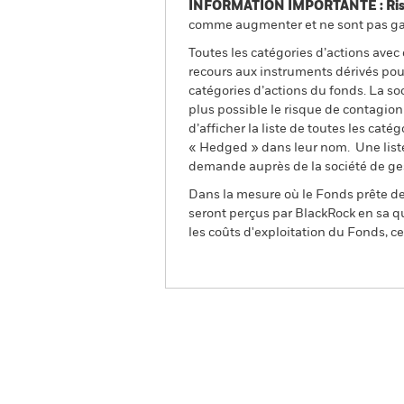
INFORMATION IMPORTANTE : Risque
comme augmenter et ne sont pas gara
Toutes les catégories d’actions avec
recours aux instruments dérivés pour
catégories d’actions du fonds. La so
plus possible le risque de contagio
d’afficher la liste de toutes les cat
« Hedged » dans leur nom. Une liste
demande auprès de la société de ge
Dans la mesure où le Fonds prête des
seront perçus par BlackRock en sa qu
les coûts d'exploitation du Fonds, cel
BGF European Sustainable
Fund
Aperçu
Performances