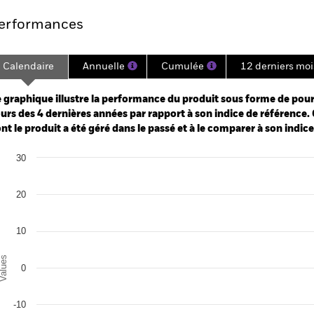
erformances
Calendaire
Annuelle
Cumulée
12 derniers moi
ge: 2021-05-31 00:00:00 to 2026-07-31 00:00:00.
: -50 to 100.
 graphique illustre la performance du produit sous forme de pour
urs des 4 dernières années par rapport à son indice de référence. 
nt le produit a été géré dans le passé et à le comparer à son indic
art
30
r chart with 2 data series.
e chart has 1 X axis displaying categories.
e chart has 1 Y axis displaying Values. Range: -30 to 30.
20
10
alues
0
-10