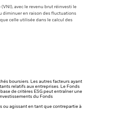
(VNI), avec le revenu brut réinvesti le
 diminuer en raison des fluctuations
ue celle utilisée dans le calcul des
chés boursiers. Les autres facteurs ayant
ants relatifs aux entreprises.
Le Fonds
a base de critères ESG peut entraîner une
es investissements du Fonds
fs ou agissant en tant que contrepartie à