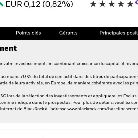
EUR 0,12 (0,82%)
Points clés
Gérants
Principales posi
ement
 votre investissement, en combinant croissance du capital et revenu
 au moins 70 % du total de son actif dans des titres de participation 
rtie de leurs activités, en Europe, de manière cohérente avec les pri
SG lors de la sélection des investissements et appliquera les Exclus
 comme indiqué dans le prospectus. Pour plus de détails, veuillez con
e Internet de BlackRock à l’adresse www.blackrock.com/baselinescree