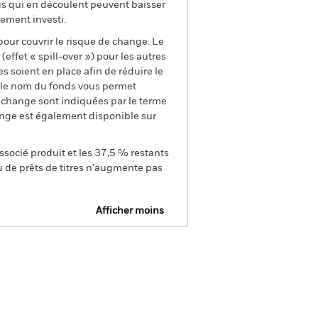
us qui en découlent peuvent baisser
ement investi.
pour couvrir le risque de change. Le
ffet « spill-over ») pour les autres
s soient en place afin de réduire le
s le nom du fonds vous permet
de change sont indiquées par le terme
ange est également disponible sur
ssocié produit et les 37,5 % restants
u de prêts de titres n'augmente pas
Afficher moins
SFDR Web Disclosure
tions
Documentation