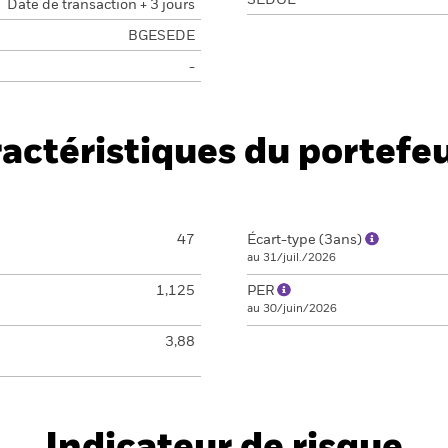
SEDOL
Date de transaction + 3 jours
BGESEDE
-
actéristiques du portefeu
47
Écart-type (3ans)
au 31/juil./2026
1,125
PER
au 30/juin/2026
3,88