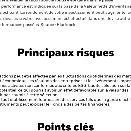
der à évaluer la façon dont le fonds a été géré dans le passé
 performance est indiquée sur la base de la Valeur nette d’inventaire 
s échéant. Le rendement de votre investissement peut augmenter ou
s devises si votre investissement est effectué dans une devise autre q
rformances passées. Source : Blackrock
Principaux risques
s actions peut être affectée par les fluctuations quotidiennes des mar
et économique, les résultats des entreprises et les événements import
aines activités non conformes aux critères ESG. Ladite sélection sur l
potentiel, ce qui pourrait avoir un effet défavorable sur la valeur d
t pas soumis à cette sélection.
de tout établissement fournissant des services tels que la garde d'acti
struments peut exposer le Fonds à des pertes financières.
Points clés