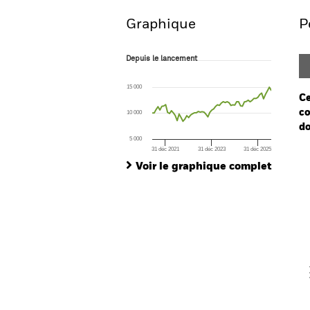
Graphique
P
Depuis le lancement
Depuis le lancement
Line chart with 63 data points.
The chart has 1 X axis displaying Time. Ran
15 000
The chart has 1 Y axis displaying values. Range
Ce
co
10 000
do
5 000
31 déc 2021
31 déc 2023
31 déc 2025
Ch
End of interactive chart.
Ba
Voir le graphique complet
Th
Th
V