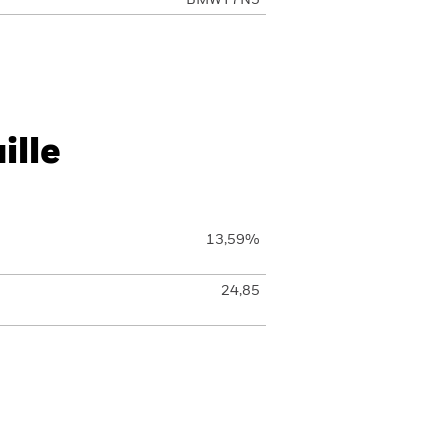
BMWY7N5
ille
13,59%
24,85