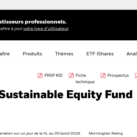
stisseurs professionnels.
ettre à jour
votre type d'utilisateur
.
ître
Produits
Thèmes
ETF iShares
Anal
PRIIP KID
Fiche
Prospectus
technique
Sustainable Equity Fund
ariation sur un jour de la VL au 05/août/2026
Morningstar Rating