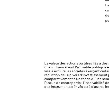
ai
La
ca
de
pe
La valeur des actions ou titres liés à de
une influence sont l'actualité politique 
vise à exclure les sociétés exerçant cert
réduction de l’univers d’investissement 
comparativement à un fonds qui ne serai
Risque de contrepartie : l'insolvabilité 
des instruments dérivés ou à d'autres in