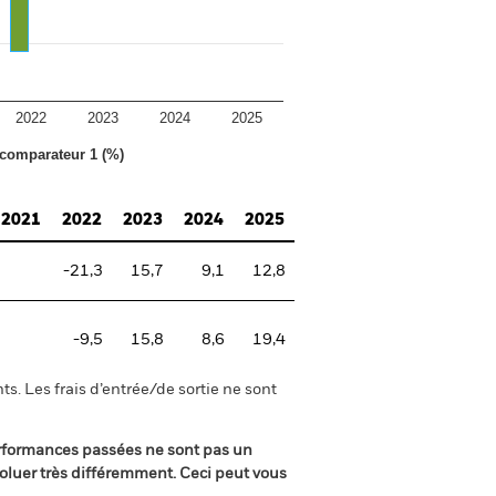
2022
2023
2024
2025
 comparateur 1 (%)
2021
2022
2023
2024
2025
-21,3
15,7
9,1
12,8
-9,5
15,8
8,6
19,4
s. Les frais d’entrée/de sortie ne sont
rformances passées ne sont pas un
oluer très différemment. Ceci peut vous