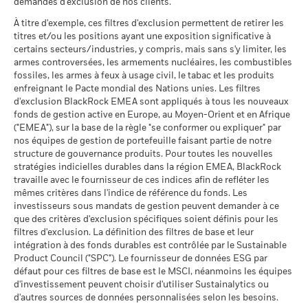
(AAA-CCC)
Max, prêt (% de l'actif net)
demandes d'exclusion de nos clients.
iShares III plc - Prospectus (English)
2016
2017
2018
2019
2020
2021
au 17/juil./2026
Ce que vous pourriez obtenir après déducti
À titre d'exemple, ces filtres d'exclusion permettent de retirer les
Favorable
Collateral (% du prêt)
Rendement
Rendement annuel moyen
Pointage de qualité ESG
6,98
titres et/ou les positions ayant une exposition significative à
total (%)
MSCI (0-10)
certains secteurs/industries, y compris, mais sans s'y limiter, les
iShares III plc - Prospectus (French -
Le scénario de tension montre ce que vous pourriez obtenir
USD
au 17/juil./2026
armes controversées, les armements nucléaires, les combustibles
Belgium^France)
dans des situations de marché extrêmes.
Les informations du tableau de synthèse du prêt ne sont pas
fossiles, les armes à feux à usage civil, le tabac et les produits
Indice de
Classification mondiale des
Equity Global
communiquées pour les fonds qui pratiquent le prêt de titres
enfreignant le Pacte mondial des Nations unies. Les filtres
fonds selon Lipper
référence
depuis moins de 12 mois.
d'exclusion BlackRock EMEA sont appliqués à tous les nouveaux
au 17/juil./2026
(%) USD
fonds de gestion active en Europe, au Moyen-Orient et en Afrique
iShares III plc - Prospectus (German -
BlackRock a pour politique de communiquer les informations
Moyenne pondérée de
53,52
("EMEA"), sur la base de la règle "se conformer ou expliquer" par
Belgium^France)
Les chiffres indiqués se rapportent aux performances
relatives aux performances tous les trimestres, dans un délai
l'intensité carbone MSCI
nos équipes de gestion de portefeuille faisant partie de notre
passées.
(tonnes de CO2e/M$ de
Les performances passées ne sont pas un indicateur
d'un mois. Concrètement, cela signifie que les performances
structure de gouvernance produits. Pour toutes les nouvelles
ventes)
fiable des performances futures. Les marchés pourraient
entre le 01/01/2019 et le 31/12/2019 pourront être rendues
stratégies indicielles durables dans la région EMEA, BlackRock
au 17/juil./2026
évoluer très différemment. Ceci peut vous aider à évaluer la
publiques à compter du 01/02/2020.
travaille avec le fournisseur de ces indices afin de refléter les
Voir tous les documents
façon dont le fonds a été géré dans le passé.
mêmes critères dans l'indice de référence du fonds. Les
MSCI Implied Temperature
> 2,0-2,5 °C
Rise (0-3,0+ °C)
La performance est indiquée sur la base de la Valeur nette
Le pourcentage de prêt maximum peut varier à la hausse ou à
investisseurs sous mandats de gestion peuvent demander à ce
au 17/juil./2026
que des critères d'exclusion spécifiques soient définis pour les
la baisse au fil du temps.
d’inventaire (VNI), avec le revenu brut réinvesti le cas échéant.
filtres d'exclusion. La définition des filtres de base et leur
Le rendement de votre investissement peut augmenter ou
% des avoirs à l'égard
99,97
intégration à des fonds durables est contrôlée par le Sustainable
L’activité de prêt de titres comporte un risque de perte si
diminuer en raison des fluctuations des devises si votre
desquels des données ESG
Product Council ("SPC"). Le fournisseur de données ESG par
l'emprunteur fait défaut avant que les titres ne soient
MSCI
investissement est effectué dans une devise autre que celle
défaut pour ces filtres de base est le MSCI, néanmoins les équipes
restitués et si, en raison des mouvements du marché, la valeur
au 17/juil./2026
utilisée dans le calcul des performances passées. Source :
d'investissement peuvent choisir d'utiliser Sustainalytics ou
des garanties détenues a baissé et/ou la valeur des titres
Blackrock
Pointage de qualité ESG
d'autres sources de données personnalisées selon les besoins.
51,71
prêtés a augmenté.