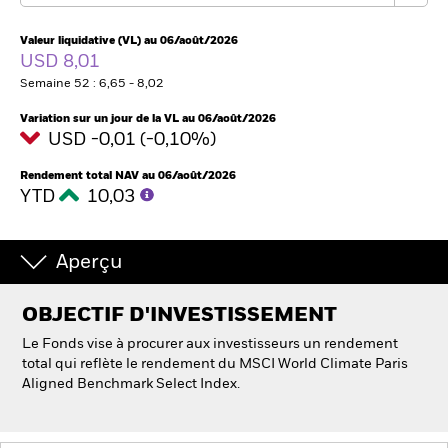
Valeur liquidative (VL) au 06/août/2026
USD 8,01
Intermédiaires financiers
Semaine 52 : 6,65 - 8,02
France
Variation sur un jour de la VL au 06/août/2026
Change location
USD -0,01 (-0,10%)
BlackRock
Rendement total NAV au 06/août/2026
YTD
10,03
iShares
Aperçu
Aladdin
OBJECTIF D'INVESTISSEMENT
Notre société
Le Fonds vise à procurer aux investisseurs un rendement
total qui reflète le rendement du MSCI World Climate Paris
Aligned Benchmark Select Index.