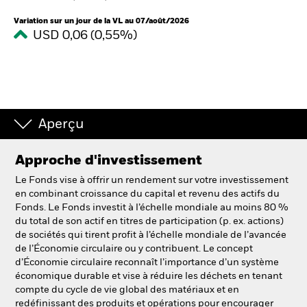
Variation sur un jour de la VL au 07/août/2026
USD 0,06 (0,55%)
Intermédiaires financiers
France
Change location
BlackRock
Aperçu
iShares
Approche d'investissement
Le Fonds vise à offrir un rendement sur votre investissement
Aladdin
en combinant croissance du capital et revenu des actifs du
Fonds. Le Fonds investit à l’échelle mondiale au moins 80 %
du total de son actif en titres de participation (p. ex. actions)
Notre société
de sociétés qui tirent profit à l’échelle mondiale de l’avancée
de l’Économie circulaire ou y contribuent. Le concept
d’Économie circulaire reconnaît l’importance d’un système
économique durable et vise à réduire les déchets en tenant
compte du cycle de vie global des matériaux et en
redéfinissant des produits et opérations pour encourager