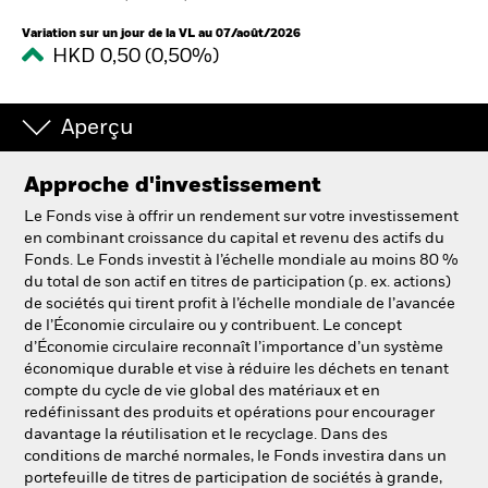
Variation sur un jour de la VL au 07/août/2026
HKD 0,50 (0,50%)
Intermédiaires financiers
France
Aperçu
Change location
Approche d'investissement
BlackRock
Le Fonds vise à offrir un rendement sur votre investissement
en combinant croissance du capital et revenu des actifs du
iShares
Fonds. Le Fonds investit à l’échelle mondiale au moins 80 %
du total de son actif en titres de participation (p. ex. actions)
Aladdin
de sociétés qui tirent profit à l’échelle mondiale de l’avancée
de l’Économie circulaire ou y contribuent. Le concept
d’Économie circulaire reconnaît l’importance d’un système
Notre société
économique durable et vise à réduire les déchets en tenant
compte du cycle de vie global des matériaux et en
redéfinissant des produits et opérations pour encourager
davantage la réutilisation et le recyclage. Dans des
conditions de marché normales, le Fonds investira dans un
portefeuille de titres de participation de sociétés à grande,