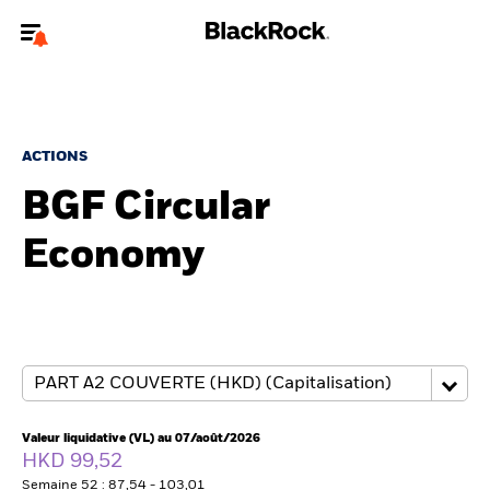
Bienvenue sur le site BlackRock pour les investisseurs
professionnels.
Pour accéder directement à un autre site BlackRock, veuillez mettre à
jour
votre type d'utilisateur
.
ACTIONS
BGF Circular
Nous connaître
Economy
Produits
Thèmes
ETF iShares
Analyses
Valeur liquidative (VL) au 07/août/2026
HKD 99,52
Semaine 52 : 87,54 - 103,01
Education