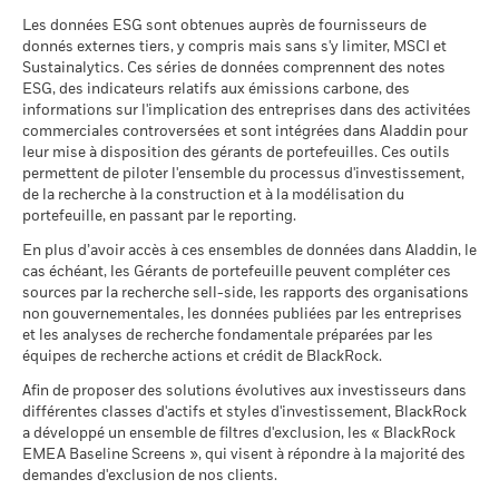
Droits d'entrée
0,00%
Bar chart with 2 data series.
HON HAI PRECISION INDUSTRY LTD
0,80
The chart has 1 X axis displaying categories.
Biens de consommation de base
Les scénarios défavorable, intermédiaire et favorable
BlackRock Index Selection Fund - Annual
2,51
2,54
-0,03
Les données ESG sont obtenues auprès de fournisseurs de
Frais de gestion
0,25%
The chart has 1 Y axis displaying Values. Range: 0 to 20.
Report (French - France)
présentés sont des illustrations utilisant les pires, moyennes
donnés externes tiers, y compris mais sans s'y limiter, MSCI et
Santé
2,46
2,44
0,03
et meilleures performances du produit, qui peuvent inclure
Sustainalytics. Ces séries de données comprennent des notes
Commission de performance
0,00%
15
Positions susceptibles de modification.
de l'indice de référence
des données d’indice(s) de référence/d’indicateur de
ESG, des indicateurs relatifs aux émissions carbone, des
Services publics
1,29
1,26
0,04
proximité, au cours des dix dernières années.
informations sur l'implication des entreprises dans des activitées
BlackRock Index Selection Fund - Annual
Investissement ultérieur
EUR 10 000,00
commerciales controversées et sont intégrées dans Aladdin pour
minimum
Report (French - France)
leur mise à disposition des gérants de portefeuilles. Ces outils
Afficher tout
Values
Période de détention recommandée : 5 ans
10
Domicile
permettent de piloter l'ensemble du processus d'investissement,
Irlande
Exemple d’investissement EUR 10 000
Des pondérations négatives peuvent être le résultat de
de la recherche à la construction et à la modélisation du
BlackRock Index Selection Fund - Prospectus
Société de gestion
BlackRock Asset Management
circonstances spécifiques (par exemple de différences de
portefeuille, en passant par le reporting.
(English)
Ireland Limited
timing entre les dates de transaction et de règlement de titres
au
En plus d’avoir accès à ces ensembles de données dans Aladdin, le
5
achetés par les Fonds) et/ou de l'utilisation de certains
Réglement livraison
Date de transaction + 3 jours
cas échéant, les Gérants de portefeuille peuvent compléter ces
Scénarios
instruments financiers, comme les produits dérivés, qui
sources par la recherche sell-side, les rapports des organisations
Symbole Bloomberg
BEMEFEI
BlackRock Index Selection Fund - Prospectus
peuvent être utilisés pour acquérir ou réduire une exposition
non gouvernementales, les données publiées par les entreprises
Il n’y a pas de rendement minimum garanti. 
Minimal
(French - France)
au marché et/ou à des fins de gestion des risques. Allocations
Régime fiscal PEA
-
et les analyses de recherche fondamentale préparées par les
0
susceptibles de modification.
équipes de recherche actions et crédit de BlackRock.
2021
2022
2023
2024
2025
Ce que vous pourriez obtenir après déducti
Tension
BlackRock Index Selection Fund - Prospectus
Rendement annuel moyen
Afin de proposer des solutions évolutives aux investisseurs dans
Rendement total (%)
Indice de référence (%)
- Supplement (English)
différentes classes d'actifs et styles d'investissement, BlackRock
Ce que vous pourriez obtenir après déducti
End of interactive chart.
a développé un ensemble de filtres d'exclusion, les « BlackRock
Défavorable
Rendement annuel moyen
EMEA Baseline Screens », qui visent à répondre à la majorité des
demandes d'exclusion de nos clients.
BlackRock Index Selection Fund - Prospectus
2021
2022
2023
2024
2025
Ce que vous pourriez obtenir après déducti