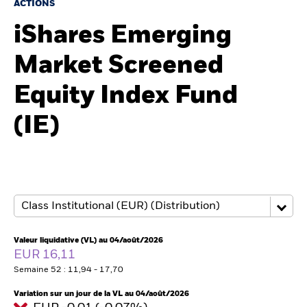
ACTIONS
iShares Emerging
Intermédiaires financiers
Market Screened
France
Equity Index Fund
Change location
(IE)
BlackRock
iShares
Aladdin
Notre société
Valeur liquidative (VL) au 04/août/2026
EUR 16,11
Semaine 52 : 11,94 - 17,70
Variation sur un jour de la VL au 04/août/2026