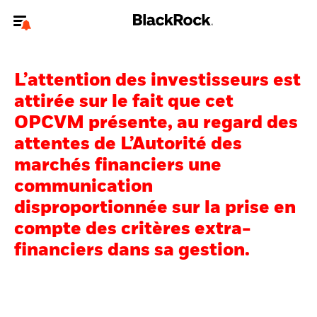
Bienvenue sur le site BlackRock pour les investisseurs
professionnels.
L’attention des investisseurs est
Pour accéder directement à un autre site BlackRock, veuillez mettre à
attirée sur le fait que cet
jour
votre type d'utilisateur
.
OPCVM présente, au regard des
attentes de L’Autorité des
Nous connaître
marchés financiers une
Produits
communication
disproportionnée sur la prise en
Thèmes
compte des critères extra-
ETF iShares
financiers dans sa gestion.
Analyses
Education