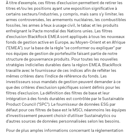
- Supplement (French - France)
Intermédiaire
À titre d'exemple, ces filtres d'exclusion permettent de retirer les
Rendement annuel moyen
Rendement total
titres et/ou les positions ayant une exposition significative à
15,0
17,8
(%) EUR
certains secteurs/industries, y compris, mais sans s'y limiter, les
Ce que vous pourriez obtenir après déducti
Sustainability related disclosure - IEMSAGG
Favorable
armes controversées, les armements nucléaires, les combustibles
Rendement annuel moyen
(en)
Indice de
fossiles, les armes à feux à usage civil, le tabac et les produits
référence (%)
15,1
17,9
Le scénario de tension montre ce que vous pourriez obtenir
enfreignant le Pacte mondial des Nations unies. Les filtres
EUR
dans des situations de marché extrêmes.
d'exclusion BlackRock EMEA sont appliqués à tous les nouveaux
fonds de gestion active en Europe, au Moyen-Orient et en Afrique
La performance indiquée est calculée après déduction des
Voir tous les documents
("EMEA"), sur la base de la règle "se conformer ou expliquer" par
frais courants. Les frais d’entrée/de sortie ne sont pas inclus
nos équipes de gestion de portefeuille faisant partie de notre
dans le calcul.
structure de gouvernance produits. Pour toutes les nouvelles
stratégies indicielles durables dans la région EMEA, BlackRock
Les chiffres indiqués se rapportent aux performances
travaille avec le fournisseur de ces indices afin de refléter les
passées.
Les performances passées ne sont pas un indicateur
mêmes critères dans l'indice de référence du fonds. Les
fiable des performances futures. Les marchés pourraient
investisseurs sous mandats de gestion peuvent demander à ce
évoluer très différemment. Ceci peut vous aider à évaluer la
que des critères d'exclusion spécifiques soient définis pour les
façon dont le fonds a été géré dans le passé
filtres d'exclusion. La définition des filtres de base et leur
La performance est indiquée sur la base de la Valeur nette
intégration à des fonds durables est contrôlée par le Sustainable
Product Council ("SPC"). Le fournisseur de données ESG par
d’inventaire (VNI), avec le revenu brut réinvesti le cas échéant.
défaut pour ces filtres de base est le MSCI, néanmoins les équipes
Le rendement de votre investissement peut augmenter ou
d'investissement peuvent choisir d'utiliser Sustainalytics ou
diminuer en raison des fluctuations des devises si votre
d'autres sources de données personnalisées selon les besoins.
investissement est effectué dans une devise autre que celle
utilisée dans le calcul des performances passées. Source :
Pour de plus amples informations concernant la réglementation