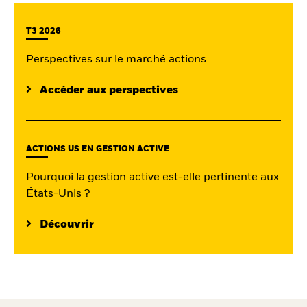
T3 2026
Intermédiaires financiers
Perspectives sur le marché actions
France
Change location
Accéder aux perspectives
BlackRock
ACTIONS US EN GESTION ACTIVE
iShares
Pourquoi la gestion active est-elle pertinente aux
Aladdin
États-Unis ?
Notre société
Découvrir