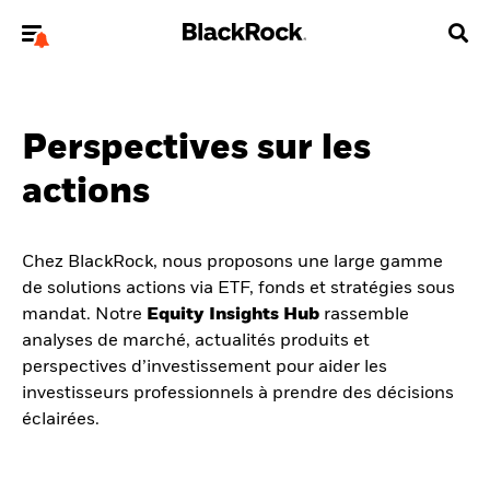
Bienvenue sur le site BlackRock pour les
investisseurs professionnels.
Perspectives sur les
Pour accéder directement à un autre site BlackRock, veuillez
mettre à jour
votre type d'utilisateur
.
actions
Nous connaître
Chez BlackRock, nous proposons une large gamme
Produits
de solutions actions via ETF, fonds et stratégies sous
mandat. Notre
Equity Insights Hub
rassemble
Thèmes
analyses de marché, actualités produits et
perspectives d’investissement pour aider les
ETF iShares
investisseurs professionnels à prendre des décisions
éclairées.
Analyses
Education