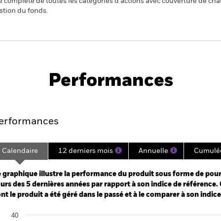
 complète de toutes les catégories d'actions avec couverture de ch
stion du fonds.
PRIIP KID
Fiche
Prospectus
CITS ETF
technique
Performances
es
Points clés
Principales position
erformances
Calendaire
12 derniers mois
Annuelle
Cumulé
ge: 2020-10-12 00:00:00 to 2026-08-05 00:00:00.
: -80 to 160.
 graphique illustre la performance du produit sous forme de pour
urs des 5 dernières années par rapport à son indice de référence. 
nt le produit a été géré dans le passé et à le comparer à son indic
art
40
r chart with 2 data series.