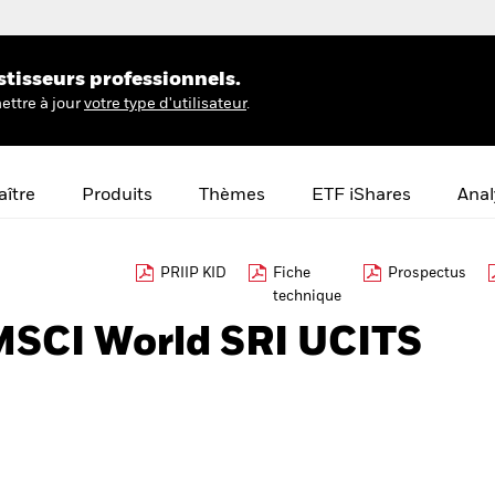
stisseurs professionnels.
ettre à jour
votre type d'utilisateur
.
ître
Produits
Thèmes
ETF iShares
Anal
PRIIP KID
Fiche
Prospectus
technique
MSCI World SRI UCITS