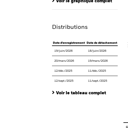
Voir le graphique complet
Th
Th
Distributions
V
Date d'enregistrement
Date de détachement
Date 
19/juin/2026
18/juin/2026
30/ju
20/mars/2026
19/mars/2026
31/m
12/déc./2025
11/déc./2025
24/dé
12/sept./2025
11/sept./2025
24/se
Voir le tableau complet
En
R