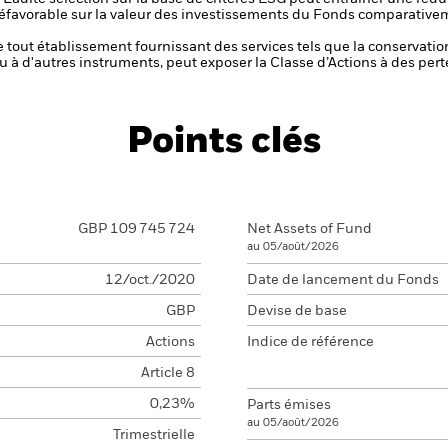
t défavorable sur la valeur des investissements du Fonds comparative
de tout établissement fournissant des services tels que la conservatio
u à d'autres instruments, peut exposer la Classe d’Actions à des pert
Points clés
GBP 109 745 724
Net Assets of Fund
au 05/août/2026
12/oct./2020
Date de lancement du Fonds
GBP
Devise de base
Actions
Indice de référence
Article 8
0,23%
Parts émises
au 05/août/2026
Trimestrielle