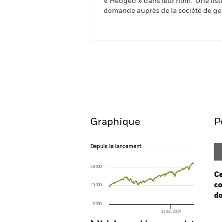
« Hedged » dans leur nom. Une liste
demande auprès de la société de ge
iShares MSCI World SRI U
Aperçu
Performanc
Graphique
P
Depuis le lancement
Depuis le lancement
Line chart with 304 data points.
The chart has 1 X axis displaying Time. Ran
18 000
The chart has 1 Y axis displaying values. Range
Ce
co
10 000
do
2 000
31 déc 2024
Ch
End of interactive chart.
Ba