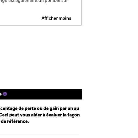
ange est également disponible sur
Afficher moins
SFDR Web Disclosure
Télécharger
s
Documentation
e
centage de perte ou de gain par an au
Ceci peut vous aider à évaluer la façon
e de référence.