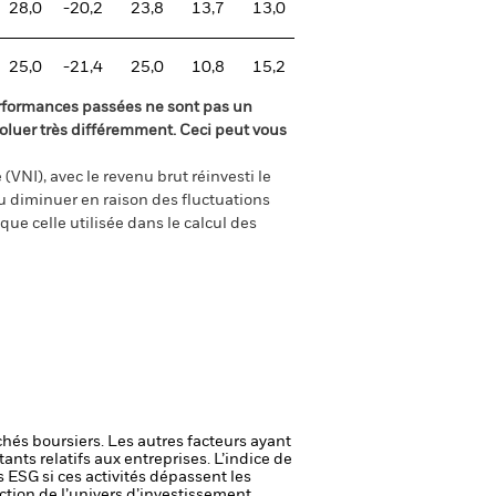
28,0
-20,2
23,8
13,7
13,0
25,0
-21,4
25,0
10,8
15,2
rformances passées ne sont pas un
oluer très différemment. Ceci peut vous
(VNI), avec le revenu brut réinvesti le
 diminuer en raison des fluctuations
ue celle utilisée dans le calcul des
chés boursiers. Les autres facteurs ayant
ants relatifs aux entreprises.
L’indice de
 ESG si ces activités dépassent les
uction de l’univers d’investissement