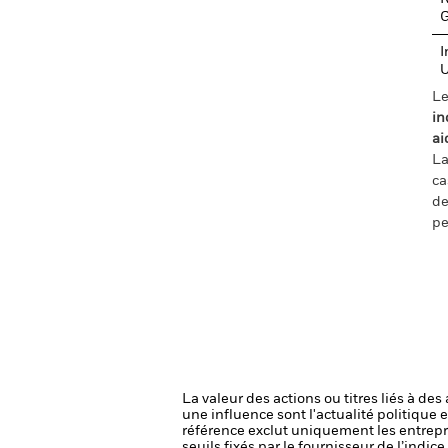
I
Le
in
ai
La
ca
de
pe
La valeur des actions ou titres liés à de
une influence sont l'actualité politique 
référence exclut uniquement les entrepri
seuils fixés par le fournisseur de l’indi