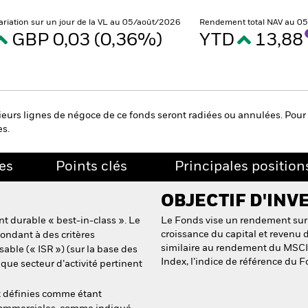
ariation sur un jour de la VL au 05/août/2026
Rendement total NAV au 0
GBP 0,03 (0,36%)
YTD
13,88
eurs lignes de négoce de ce fonds seront radiées ou annulées. Pour 
es.
es
Points clés
Principales position
OBJECTIF D'INV
 durable « best-in-class ». Le
Le Fonds vise un rendement sur
croissance du capital et revenu 
ondant à des critères
similaire au rendement du MSCI 
ble (« ISR ») (sur la base des
Index, l’indice de référence du F
aque secteur d’activité pertinent
nt définies comme étant