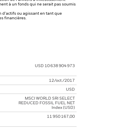
ment à un fonds qui ne serait pas soumis
n d'actifs ou agissant en tant que
es financières.
USD 10 638 904 973
12/oct./2017
USD
MSCI WORLD SRI SELECT
REDUCED FOSSIL FUEL NET
Index (USD)
11 950 167,00