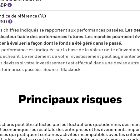
GBP
ndice de référence (%)
USD
s chiffres indiqués se rapportent aux performances passées.
Les pe
dicateur fiable des performances futures. Les marchés pourraient év
der à évaluer la façon dont le fonds a été géré dans le passé.
 performance est indiquée sur la base de la Valeur nette d’inventaire 
s échéant. Le rendement de votre investissement peut augmenter ou
s devises si votre investissement est effectué dans une devise autre q
rformances passées. Source : Blackrock
Principaux risques
s actions peut être affectée par les fluctuations quotidiennes des mar
et économique, les résultats des entreprises et les événements import
ses qui pratiquent certaines activités incompatibles avec les critères
ce. Ladite sélection sur la base de critères ESG peut entraîner une réd