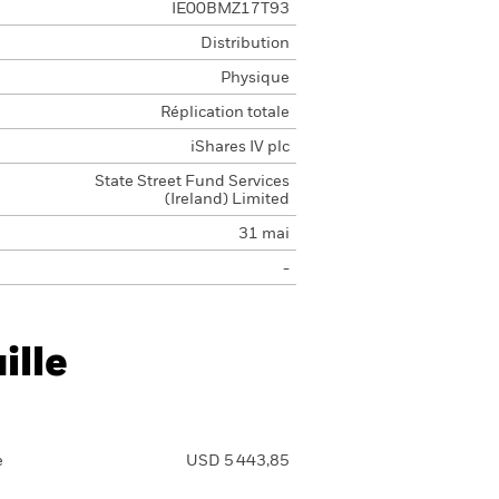
IE00BMZ17T93
Distribution
Physique
Réplication totale
iShares IV plc
State Street Fund Services
(Ireland) Limited
31 mai
-
ille
e
USD 5 443,85