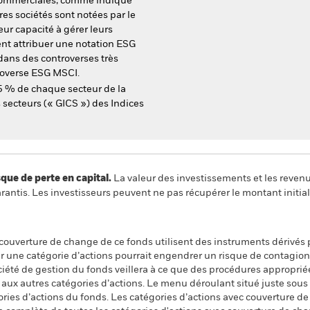
 commerciales, comme indiqué
es sociétés sont notées par le
eur capacité à gérer leurs
ent attribuer une notation ESG
dans des controverses très
troverse ESG MSCI.
25 % de chaque secteur de la
 secteurs (« GICS ») des Indices
 de perte en capital.
La valeur des investissements et les reven
ntis. Les investisseurs peuvent ne pas récupérer le montant initial
 couverture de change de ce fonds utilisent des instruments dérivés 
 une catégorie d’actions pourrait engendrer un risque de contagion (e
ciété de gestion du fonds veillera à ce que des procédures appropriée
n aux autres catégories d’actions. Le menu déroulant situé juste sou
égories d’actions du fonds. Les catégories d’actions avec couverture 