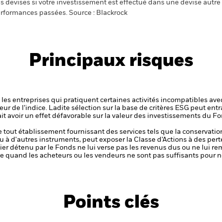
s devises si votre investissement est effectué dans une devise autre q
rformances passées. Source : Blackrock
Principaux risques
es entreprises qui pratiquent certaines activités incompatibles avec 
seur de l’indice. Ladite sélection sur la base de critères ESG peut ent
ait avoir un effet défavorable sur la valeur des investissements du
de tout établissement fournissant des services tels que la conservatio
u à d'autres instruments, peut exposer la Classe d’Actions à des pert
ier détenu par le Fonds ne lui verse pas les revenus dus ou ne lui re
aible quand les acheteurs ou les vendeurs ne sont pas suffisants pour
Points clés