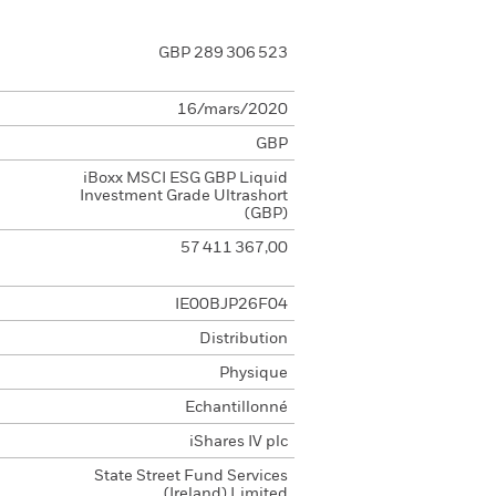
GBP 289 306 523
16/mars/2020
GBP
iBoxx MSCI ESG GBP Liquid
Investment Grade Ultrashort
(GBP)
57 411 367,00
IE00BJP26F04
Distribution
Physique
Echantillonné
iShares IV plc
State Street Fund Services
(Ireland) Limited