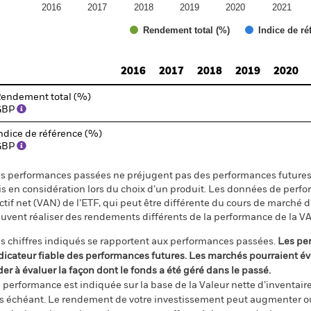
2016
2017
2018
2019
2020
2021
Rendement total (%)
Indice de ré
d of interactive chart.
2016
2017
2018
2019
2020
endement total (%)
GBP
ndice de référence (%)
GBP
s performances passées ne préjugent pas des performances futures et
is en considération lors du choix d’un produit. Les données de perfo
actif net (VAN) de l’ETF, qui peut être différente du cours de marché 
uvent réaliser des rendements différents de la performance de la V
s chiffres indiqués se rapportent aux performances passées.
Les pe
dicateur fiable des performances futures. Les marchés pourraient év
der à évaluer la façon dont le fonds a été géré dans le passé.
 performance est indiquée sur la base de la Valeur nette d’inventaire 
s échéant. Le rendement de votre investissement peut augmenter ou