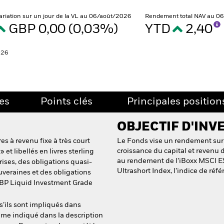
ariation sur un jour de la VL au 06/août/2026
Rendement total NAV au 0
GBP 0,00 (0,03%)
YTD
2,40
026
es
Points clés
Principales position
OBJECTIF D'INV
es à revenu fixe à très court
Le Fonds vise un rendement sur
croissance du capital et revenu d
et libellés en livres sterling
au rendement de l’iBoxx MSCI E
ises, des obligations quasi-
Ultrashort Index, l’indice de réf
uveraines et des obligations
 GBP Liquid Investment Grade
s’ils sont impliqués dans
mme indiqué dans la description