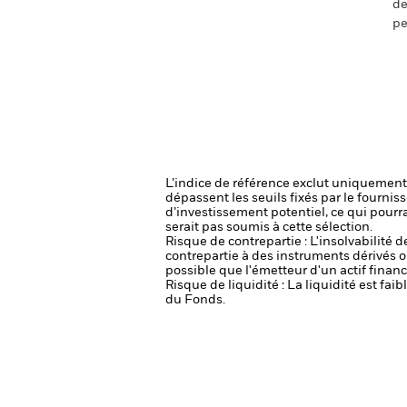
de
pe
L’indice de référence exclut uniquement l
dépassent les seuils fixés par le fournis
d’investissement potentiel, ce qui pourr
serait pas soumis à cette sélection.
Risque de contrepartie : L'insolvabilité 
contrepartie à des instruments dérivés o
possible que l'émetteur d'un actif financ
Risque de liquidité : La liquidité est f
du Fonds.