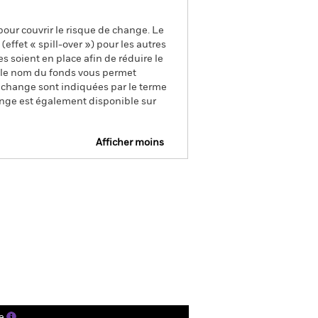
pour couvrir le risque de change. Le
ffet « spill-over ») pour les autres
s soient en place afin de réduire le
s le nom du fonds vous permet
de change sont indiquées par le terme
ange est également disponible sur
Afficher moins
ctus
SFDR Web Disclosure
arger
s
Documentation
e