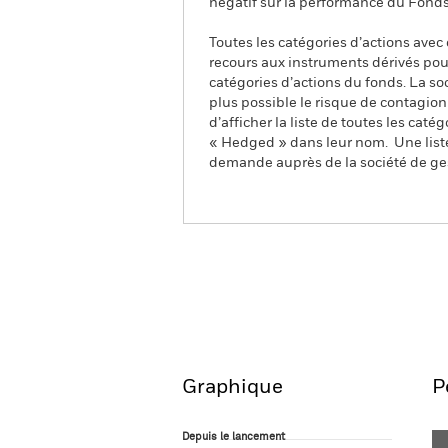
négatif sur la performance du Fonds
Toutes les catégories d’actions avec
recours aux instruments dérivés pour
catégories d’actions du fonds. La so
plus possible le risque de contagio
d’afficher la liste de toutes les cat
« Hedged » dans leur nom. Une liste
demande auprès de la société de ge
iShares £ UltraShort Bon
ETF
Aperçu
Performanc
Graphique
P
Depuis le lancement
Depuis le lancement