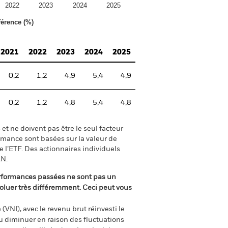
2022
2023
2024
2025
férence (%)
2021
2022
2023
2024
2025
0,2
1,2
4,9
5,4
4,9
0,2
1,2
4,8
5,4
4,8
 ne doivent pas être le seul facteur
rmance sont basées sur la valeur de
de l’ETF. Des actionnaires individuels
AN.
rformances passées ne sont pas un
oluer très différemment. Ceci peut vous
(VNI), avec le revenu brut réinvesti le
 diminuer en raison des fluctuations