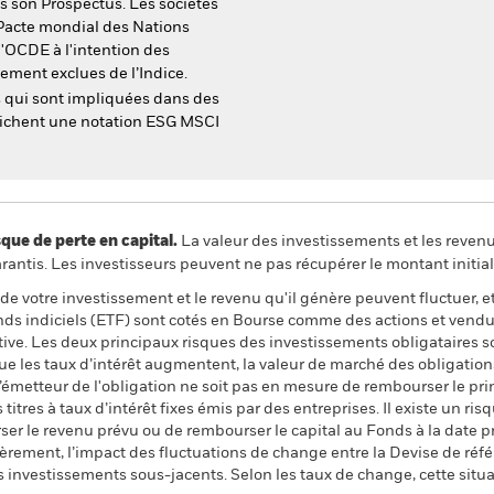
s son Prospectus. Les sociétés
 Pacte mondial des Nations
l'OCDE à l'intention des
ement exclues de l’Indice.
s qui sont impliquées dans des
fichent une notation ESG MSCI
 de perte en capital.
La valeur des investissements et les reven
ntis. Les investisseurs peuvent ne pas récupérer le montant initial
de votre investissement et le revenu qu'il génère peuvent fluctuer, et 
onds indiciels (ETF) sont cotés en Bourse comme des actions et vend
ative. Les deux principaux risques des investissements obligataires son
que les taux d’intérêt augmentent, la valeur de marché des obligatio
l’émetteur de l'obligation ne soit pas en mesure de rembourser le pri
 titres à taux d’intérêt fixes émis par des entreprises. Il existe un ris
ser le revenu prévu ou de rembourser le capital au Fonds à la date 
ièrement, l’impact des fluctuations de change entre la Devise de réfé
es investissements sous-jacents. Selon les taux de change, cette situa