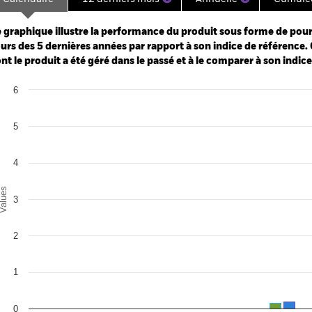
ge: 2020-03-01 00:00:00 to 2026-08-06 00:00:00.
: 0 to 24.
 graphique illustre la performance du produit sous forme de pour
urs des 5 dernières années par rapport à son indice de référence. 
nt le produit a été géré dans le passé et à le comparer à son indic
art
6
r chart with 2 data series.
e chart has 1 X axis displaying categories.
e chart has 1 Y axis displaying Values. Range: 0 to 6.
5
4
alues
3
de paiement
in/2026
2
ars/2026
1
c./2025
in/2025
0