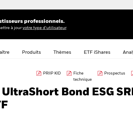
stisseurs professionnels.
ettre à jour
votre type d'utilisateur
.
ître
Produits
Thèmes
ETF iShares
Anal
PRIIP KID
Fiche
Prospectus
technique
£ UltraShort Bond ESG SR
TF