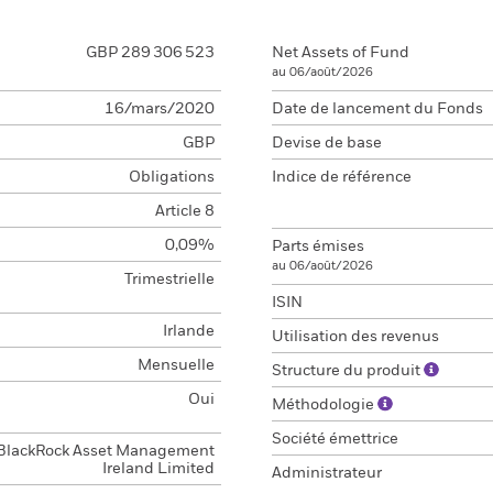
GBP 289 306 523
Net Assets of Fund
au 06/août/2026
16/mars/2020
Date de lancement du Fonds
GBP
Devise de base
Obligations
Indice de référence
Article 8
0,09%
Parts émises
au 06/août/2026
Trimestrielle
ISIN
Irlande
Utilisation des revenus
Mensuelle
Structure du produit
Oui
Méthodologie
Société émettrice
BlackRock Asset Management
Ireland Limited
Administrateur