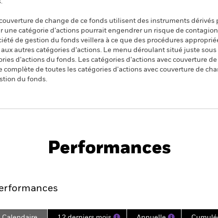
.
 couverture de change de ce fonds utilisent des instruments dérivés 
 une catégorie d’actions pourrait engendrer un risque de contagion (e
ciété de gestion du fonds veillera à ce que des procédures appropriée
n aux autres catégories d’actions. Le menu déroulant situé juste sou
égories d’actions du fonds. Les catégories d’actions avec couverture 
 complète de toutes les catégories d'actions avec couverture de ch
stion du fonds.
PRIIP KID
Fiche
Prospe
d ESG SRI UCITS
technique
Téléch
Performances
es
Points clés
Principales position
erformances
Calendaire
12 derniers mois
Annuelle
Cumulé