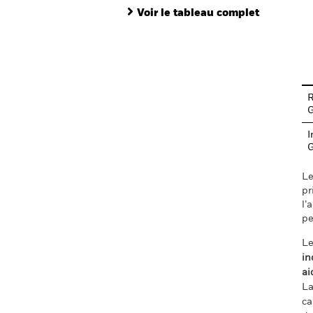
Voir le tableau complet
En
R
I
Le
pr
l’
pe
Le
in
ai
La
ca