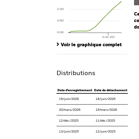
Line chart with 78 data points.
The chart has 1 X axis displaying Time. Ran
11 600
The chart has 1 Y axis displaying values. Range
Ce
co
10 800
do
10 000
31 déc 2024
Ch
End of interactive chart.
Ba
Voir le graphique complet
Th
Th
Distributions
V
Date d'enregistrement
Date de détachement
Date 
19/juin/2026
18/juin/2026
30/ju
20/mars/2026
19/mars/2026
31/m
12/déc./2025
11/déc./2025
24/dé
13/juin/2025
12/juin/2025
25/ju