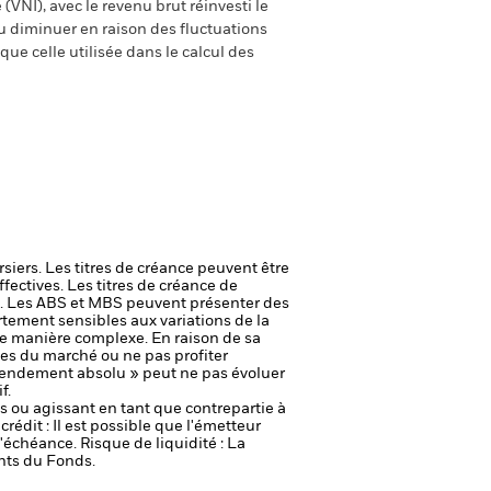
(VNI), avec le revenu brut réinvesti le
 diminuer en raison des fluctuations
ue celle utilisée dans le calcul des
rsiers. Les titres de créance peuvent être
ffectives. Les titres de créance de
s. Les ABS et MBS peuvent présenter des
rtement sensibles aux variations de la
u de manière complexe.
En raison de sa
es du marché ou ne pas profiter
 rendement absolu » peut ne pas évoluer
f.
fs ou agissant en tant que contrepartie à
crédit : Il est possible que l'émetteur
 l'échéance.
Risque de liquidité : La
ents du Fonds.