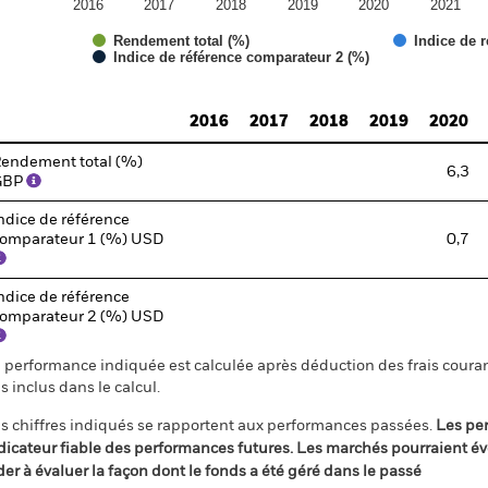
2016
2017
2018
2019
2020
2021
Rendement total (%)
Indice de 
Indice de référence comparateur 2 (%)
d of interactive chart.
2016
2017
2018
2019
2020
endement total (%)
6,3
GBP
ndice de référence
omparateur 1 (%) USD
0,7
ndice de référence
omparateur 2 (%) USD
 performance indiquée est calculée après déduction des frais courant
s inclus dans le calcul.
s chiffres indiqués se rapportent aux performances passées.
Les pe
dicateur fiable des performances futures. Les marchés pourraient év
der à évaluer la façon dont le fonds a été géré dans le passé