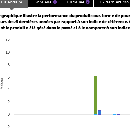
Calendaire
Annuelle
Cumulée
12 derniers moi
ge: 2019-06-30 00:00:00 to 2026-06-30 00:00:00.
: -40 to 80.
 graphique illustre la performance du produit sous forme de pour
urs des 6 dernières années par rapport à son indice de référence. 
nt le produit a été géré dans le passé et à le comparer à son indic
art
12
r chart with 3 data series.
e chart has 1 X axis displaying categories.
e chart has 1 Y axis displaying Values. Range: -2 to 12.
10
8
6
alues
4
2
0
-2