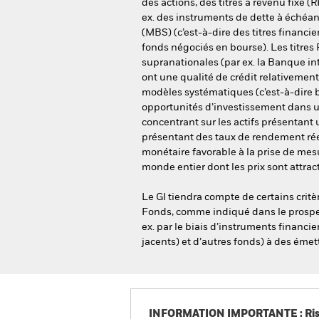
des actions, des titres à revenu fixe (
ex. des instruments de dette à échéan
(MBS) (c’est-à-dire des titres financie
fonds négociés en bourse). Les titres 
supranationales (par ex. la Banque i
ont une qualité de crédit relativement
modèles systématiques (c’est-à-dire ba
opportunités d’investissement dans u
concentrant sur les actifs présentant 
présentant des taux de rendement réel
monétaire favorable à la prise de mesu
monde entier dont les prix sont attract
Le GI tiendra compte de certains crit
Fonds, comme indiqué dans le prospect
ex. par le biais d’instruments financie
jacents) et d’autres fonds) à des émet
INFORMATION IMPORTANTE : Risque