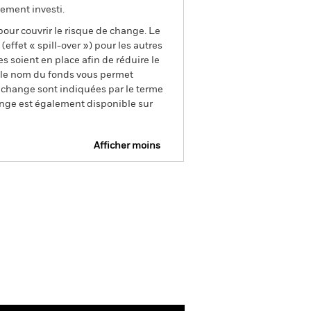
ement investi.
pour couvrir le risque de change. Le
ffet « spill-over ») pour les autres
s soient en place afin de réduire le
s le nom du fonds vous permet
de change sont indiquées par le terme
ange est également disponible sur
Afficher moins
SFDR Web Disclosure
Télécharger
tions
Documentation