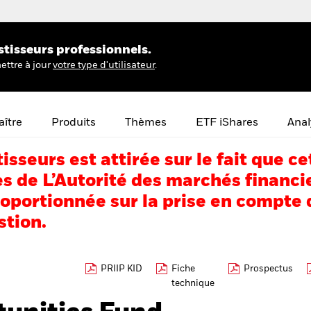
stisseurs professionnels.
ettre à jour
votre type d'utilisateur
.
ître
Produits
Thèmes
ETF iShares
Anal
tisseurs est attirée sur le fait que
s de L’Autorité des marchés financi
portionnée sur la prise en compte d
stion.
PRIIP KID
Fiche
Prospectus
technique