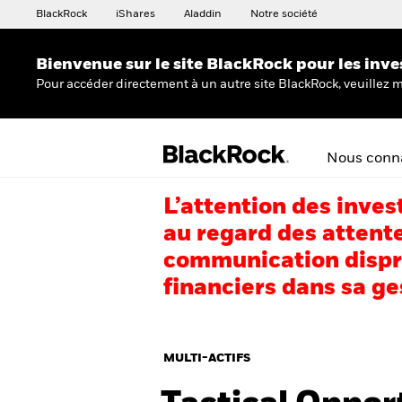
BlackRock
iShares
Aladdin
Notre société
Bienvenue sur le site BlackRock pour les inve
Pour accéder directement à un autre site BlackRock, veuillez m
Nous conna
L’attention des inves
au regard des attente
communication dispro
financiers dans sa ge
MULTI-ACTIFS