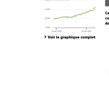
Line chart with 85 data points.
The chart has 1 X axis displaying Time. Ran
14 000
The chart has 1 Y axis displaying values. Range
Ce
co
10 000
do
6 000
31 déc 2019
31 déc 2024
Ch
End of interactive chart.
Ba
Voir le graphique complet
Th
Th
V