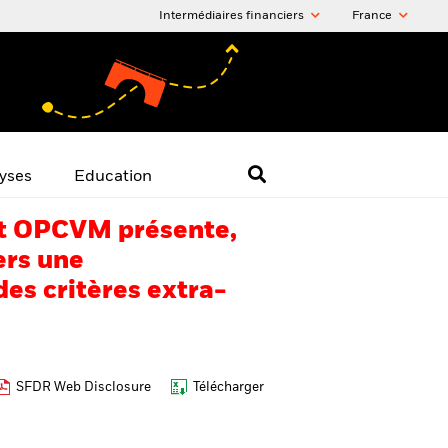
Intermédiaires financiers
France
yses
Education
 cet OPCVM présente,
ers une
es critères extra-
SFDR Web Disclosure
Télécharger