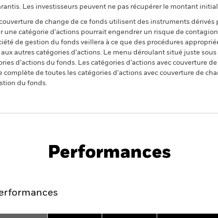
ntis. Les investisseurs peuvent ne pas récupérer le montant initial
 couverture de change de ce fonds utilisent des instruments dérivés 
 une catégorie d’actions pourrait engendrer un risque de contagion (e
ciété de gestion du fonds veillera à ce que des procédures appropriée
n aux autres catégories d’actions. Le menu déroulant situé juste sou
égories d’actions du fonds. Les catégories d’actions avec couverture 
 complète de toutes les catégories d'actions avec couverture de ch
stion du fonds.
PRIIP KID
Fiche
Prospectus
nd
technique
Performances
Points clés
Gérants
Principales posi
erformances