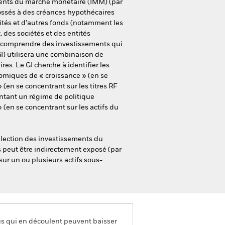
truments du marché monétaire (IMM) (par
dossés à des créances hypothécaires
idités et d’autres fonds (notamment les
 des sociétés et des entités
nt comprendre des investissements qui
GI) utilisera une combinaison de
es. Le GI cherche à identifier les
omiques de « croissance » (en se
 (en se concentrant sur les titres RF
entant un régime de politique
 (en se concentrant sur les actifs du
élection des investissements du
s peut être indirectement exposé (par
 sur un ou plusieurs actifs sous-
us qui en découlent peuvent baisser