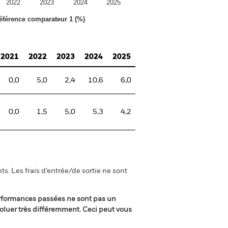
2022
2023
2024
2025
référence comparateur 1 (%)
2021
2022
2023
2024
2025
0,0
5,0
2,4
10,6
6,0
0,0
1,5
5,0
5,3
4,2
s. Les frais d’entrée/de sortie ne sont
rformances passées ne sont pas un
oluer très différemment. Ceci peut vous