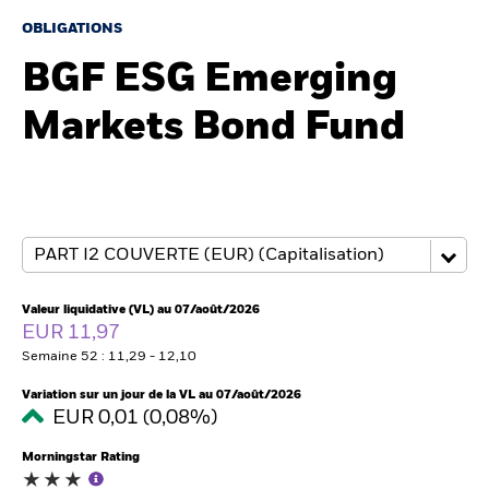
OBLIGATIONS
BGF ESG Emerging
Intermédiaires financiers
Markets Bond Fund
France
Change location
BlackRock
iShares
Aladdin
Valeur liquidative (VL) au 07/août/2026
EUR 11,97
Notre société
Semaine 52 : 11,29 - 12,10
Variation sur un jour de la VL au 07/août/2026
EUR 0,01 (0,08%)
Morningstar Rating