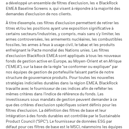
façon dont le fonds a été géré dans le passé
(AAA-CCC)
a développé un ensemble de filtres d'exclusion, les « BlackRock
Pacte mondial des Nations
au 17/juil./2026
La performance est indiquée sur la base de la Valeur nette
Unies
EMEA Baseline Screens », qui visent à répondre à la majorité des
Ce que vous pourriez obtenir après déducti
Favorable
d’inventaire (VNI), avec le revenu brut réinvesti le cas échéant.
Rendement annuel moyen
au 30/juin/2026
demandes d'exclusion de nos clients.
Pointage de qualité ESG
4,17
BlackRock Global Funds - Prospectus
Le rendement de votre investissement peut augmenter ou
MSCI (0-10)
(English)
Le scénario de tension montre ce que vous pourriez obtenir
À titre d'exemple, ces filtres d'exclusion permettent de retirer les
MSCI - Charbon thermique
0,00%
diminuer en raison des fluctuations des devises si votre
au 17/juil./2026
titres et/ou les positions ayant une exposition significative à
dans des situations de marché extrêmes.
au 30/juin/2026
investissement est effectué dans une devise autre que celle
Classification mondiale des
certains secteurs/industries, y compris, mais sans s'y limiter, les
Bond Emerging Markets
BlackRock Global Funds - Prospectus (French
utilisée dans le calcul des performances passées. Source :
MSCI - Sables bitumineux
0,00%
fonds selon Lipper
Global HC
armes controversées, les armements nucléaires, les combustibles
- Belgium^France)
Blackrock
au 30/juin/2026
au 17/juil./2026
fossiles, les armes à feux à usage civil, le tabac et les produits
enfreignant le Pacte mondial des Nations unies. Les filtres
Moyenne pondérée de
133,14
d'exclusion BlackRock EMEA sont appliqués à tous les nouveaux
l'intensité carbone MSCI
fonds de gestion active en Europe, au Moyen-Orient et en Afrique
BlackRock Global Funds - Prospectus -
(tonnes de CO2e/M$ de
("EMEA"), sur la base de la règle "se conformer ou expliquer" par
Addendum (French - France)
ventes)
Données sur la
4,93%
participation aux secteurs
nos équipes de gestion de portefeuille faisant partie de notre
au 17/juil./2026
d'activité
structure de gouvernance produits. Pour toutes les nouvelles
% des avoirs à l'égard
Sustainability related disclosure - SEMBF_AG
97,82
au 30/juin/2026
stratégies indicielles durables dans la région EMEA, BlackRock
desquels des données ESG
(en)
travaille avec le fournisseur de ces indices afin de refléter les
MSCI
Pourcentage des avoirs du
96,46%
mêmes critères dans l'indice de référence du fonds. Les
fonds à l'égard desquels
au 17/juil./2026
investisseurs sous mandats de gestion peuvent demander à ce
des données ne sont pas
que des critères d'exclusion spécifiques soient définis pour les
disponibles
Pointage de qualité ESG
56,77
Sustainability related disclosure - SEMBF_AG
MSCI - centile par rapport aux
filtres d'exclusion. La définition des filtres de base et leur
au 30/juin/2026
(fr)
pairs
intégration à des fonds durables est contrôlée par le Sustainable
au 17/juil./2026
Product Council ("SPC"). Le fournisseur de données ESG par
L'exposition de BlackRock aux secteurs d'activité, telle qu'elle
défaut pour ces filtres de base est le MSCI, néanmoins les équipes