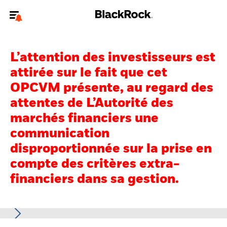
Bienvenue sur le site BlackRock pour les investisseurs
professionnels.
L’attention des investisseurs est
Pour accéder directement à un autre site BlackRock, veuillez mettre à
attirée sur le fait que cet
jour
votre type d'utilisateur
.
OPCVM présente, au regard des
attentes de L’Autorité des
Nous connaître
marchés financiers une
Produits
communication
disproportionnée sur la prise en
Thèmes
compte des critères extra-
ETF iShares
financiers dans sa gestion.
Analyses
Education