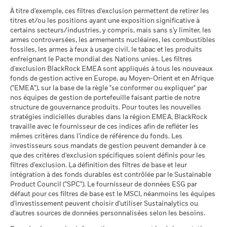
La performance est indiquée sur la base de la Valeur nette
MSCI (0-10)
- Austria^Belgium^Czech
Le scénario de tension montre ce que vous pourriez obtenir
À titre d'exemple, ces filtres d'exclusion permettent de retirer les
MSCI - Charbon thermique
0,00%
d’inventaire (VNI), avec le revenu brut réinvesti le cas échéant.
au 17/juil./2026
Republic^Denmark^Finland^France^Germany^Hun
titres et/ou les positions ayant une exposition significative à
dans des situations de marché extrêmes.
au 30/juin/2026
Le rendement de votre investissement peut augmenter ou
Republic^Spain^Sweden^Switzerland^United
Classification mondiale des
certains secteurs/industries, y compris, mais sans s'y limiter, les
Equity US
BlackRock Funds I ICAV - Prospectus (French
diminuer en raison des fluctuations des devises si votre
Kingdom)
MSCI - Sables bitumineux
0,00%
fonds selon Lipper
armes controversées, les armements nucléaires, les combustibles
- France)
investissement est effectué dans une devise autre que celle
au 30/juin/2026
au 17/juil./2026
fossiles, les armes à feux à usage civil, le tabac et les produits
utilisée dans le calcul des performances passées. Source :
enfreignant le Pacte mondial des Nations unies. Les filtres
Moyenne pondérée de
55,41
Blackrock
d'exclusion BlackRock EMEA sont appliqués à tous les nouveaux
l'intensité carbone MSCI
fonds de gestion active en Europe, au Moyen-Orient et en Afrique
(tonnes de CO2e/M$ de
Voir tous les documents
("EMEA"), sur la base de la règle "se conformer ou expliquer" par
ventes)
Données sur la
99,85%
participation aux secteurs
nos équipes de gestion de portefeuille faisant partie de notre
au 17/juil./2026
d'activité
structure de gouvernance produits. Pour toutes les nouvelles
% des avoirs à l'égard
98,16
au 30/juin/2026
stratégies indicielles durables dans la région EMEA, BlackRock
desquels des données ESG
travaille avec le fournisseur de ces indices afin de refléter les
MSCI
Pourcentage des avoirs du
0,42%
mêmes critères dans l'indice de référence du fonds. Les
fonds à l'égard desquels
au 17/juil./2026
investisseurs sous mandats de gestion peuvent demander à ce
des données ne sont pas
que des critères d'exclusion spécifiques soient définis pour les
disponibles
Pointage de qualité ESG
44,42
MSCI - centile par rapport aux
filtres d'exclusion. La définition des filtres de base et leur
au 30/juin/2026
pairs
intégration à des fonds durables est contrôlée par le Sustainable
au 17/juil./2026
Product Council ("SPC"). Le fournisseur de données ESG par
L'exposition de BlackRock aux secteurs d'activité, telle qu'elle
défaut pour ces filtres de base est le MSCI, néanmoins les équipes
est indiquée ci-dessus, pour le charbon thermique et les
Fonds dans le groupe de
3 838
d'investissement peuvent choisir d'utiliser Sustainalytics ou
pairs
sables bitumineux, est calculée et déclarée pour les
d'autres sources de données personnalisées selon les besoins.
au 17/juil./2026
entreprises qui tirent plus de 5 % de leurs revenus du