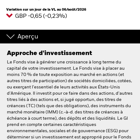
Variation sur un jour de la VL au 06/août/2026
GBP -0,65 (-0,23%)
Intermédiaires financiers
France
Aperçu
Change location
Approche d'investissement
BlackRock
Le Fonds vise à générer une croissance à long terme du
capital de votre investissement. Le Fonds vise à placer au
iShares
moins 70 % de toute exposition au marché en actions (et
autres titres de participation) de sociétés domiciliées, cotées,
Aladdin
ou exerçant l'essentiel de leurs activités aux États-Unis
d'Amérique. Il investit pour ce faire dans des actions, d'autres
titres liés à des actions et, si jugé opportun, des titres de
Notre société
créances (TC) (tels que des obligations), des instruments du
marché monétaire (IMM) (c.-à-d. des titres de créances à
échéance à court terme), des dépôts et des liquidités. Le GI
prend en compte certaines caractéristiques
environnementales, sociales et de gouvernance (ESG) pour
déterminer si un investissement est approprié pour le Fonds