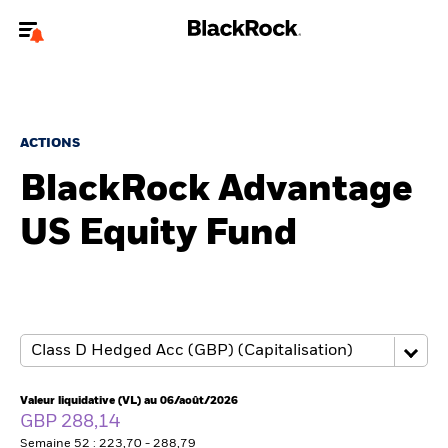
Bienvenue sur le site BlackRock pour les investisseurs
professionnels.
Pour accéder directement à un autre site BlackRock, veuillez mettre à
jour
votre type d'utilisateur
.
ACTIONS
BlackRock Advantage
Nous connaître
US Equity Fund
Produits
Thèmes
ETF iShares
Analyses
Valeur liquidative (VL) au 06/août/2026
GBP 288,14
Semaine 52 : 223,70 - 288,79
Education