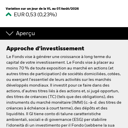
Variation sur un jour de la VL au 07/août/2026
EUR 0,53 (0,23%)
Intermédiaires financiers
France
Aperçu
Change location
Approche d'investissement
BlackRock
Le Fonds vise à générer une croissance à long terme du
capital de votre investissement. Le Fonds vise à placer au
iShares
moins 70 % de toute exposition au marché en actions (et
autres titres de participation) de sociétés domiciliées, cotées,
Aladdin
ou exerçant l'essentiel de leurs activités sur les marchés
développés mondiaux. Il investit pour ce faire dans des
actions, d'autres titres liés à des actions et, si jugé opportun,
Notre société
des titres de créances (TC) (tels que des obligations), des
instruments du marché monétaire (IMM) (c.-à-d. des titres de
créances à échéance à court terme), des dépôts et des
liquidités. Il GI tiene conto di talune caratteristiche
ambientali, sociali e di governance (ESG) per stabilire
l'idoneità di un investimento per il Fondo (sebbene la sua