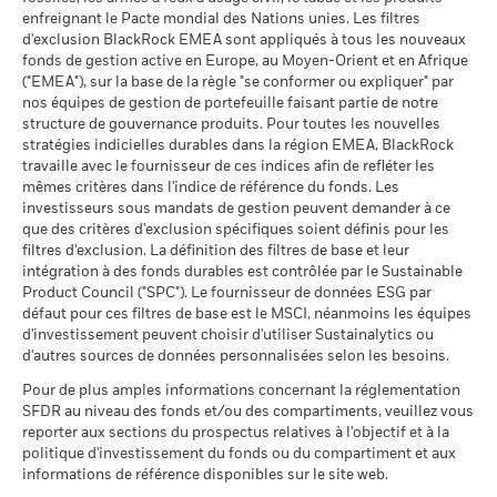
utilisée dans le calcul des performances passées. Source :
enfreignant le Pacte mondial des Nations unies. Les filtres
Moyenne pondérée de
49,61
Blackrock
d'exclusion BlackRock EMEA sont appliqués à tous les nouveaux
l'intensité carbone MSCI
fonds de gestion active en Europe, au Moyen-Orient et en Afrique
(tonnes de CO2e/M$ de
Voir tous les documents
("EMEA"), sur la base de la règle "se conformer ou expliquer" par
ventes)
Données sur la
99,74%
participation aux secteurs
nos équipes de gestion de portefeuille faisant partie de notre
au 17/juil./2026
d'activité
structure de gouvernance produits. Pour toutes les nouvelles
% des avoirs à l'égard
97,59
au 30/juin/2026
stratégies indicielles durables dans la région EMEA, BlackRock
desquels des données ESG
travaille avec le fournisseur de ces indices afin de refléter les
MSCI
Pourcentage des avoirs du
0,29%
mêmes critères dans l'indice de référence du fonds. Les
fonds à l'égard desquels
au 17/juil./2026
investisseurs sous mandats de gestion peuvent demander à ce
des données ne sont pas
que des critères d'exclusion spécifiques soient définis pour les
disponibles
Pointage de qualité ESG
42,58
MSCI - centile par rapport aux
filtres d'exclusion. La définition des filtres de base et leur
au 30/juin/2026
pairs
intégration à des fonds durables est contrôlée par le Sustainable
au 17/juil./2026
Product Council ("SPC"). Le fournisseur de données ESG par
L'exposition de BlackRock aux secteurs d'activité, telle qu'elle
défaut pour ces filtres de base est le MSCI, néanmoins les équipes
est indiquée ci-dessus, pour le charbon thermique et les
Fonds dans le groupe de
5 521
d'investissement peuvent choisir d'utiliser Sustainalytics ou
pairs
sables bitumineux, est calculée et déclarée pour les
d'autres sources de données personnalisées selon les besoins.
au 17/juil./2026
entreprises qui tirent plus de 5 % de leurs revenus du
charbon thermique ou des sables bitumineux, tel que défini
Pour de plus amples informations concernant la réglementation
% de couverture MSCI
97,33
par MSCI ESG Research. L’exposition aux entreprises qui
SFDR au niveau des fonds et/ou des compartiments, veuillez vous
Weighted Average Carbon
génèrent des revenus à partir du charbon thermique ou des
reporter aux sections du prospectus relatives à l'objectif et à la
Intensity
sables bitumineux (à un seuil de revenus de 0 %), telle que
politique d'investissement du fonds ou du compartiment et aux
au 17/juil./2026
informations de référence disponibles sur le site web.
définie par MSCI ESG Research, se répartit comme suit :