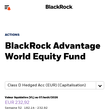
Bienvenue sur le site BlackRock pour les investisseurs
professionnels.
Pour accéder directement à un autre site BlackRock, veuillez mettre à
jour
votre type d'utilisateur
.
ACTIONS
BlackRock Advantage
Nous connaître
World Equity Fund
Produits
Thèmes
ETF iShares
Analyses
Valeur liquidative (VL) au 07/août/2026
EUR 232,92
Semaine 52 : 182,14 - 232,92
Education