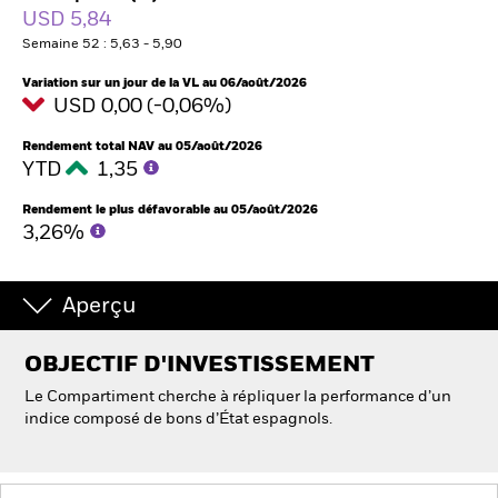
USD 5,84
Semaine 52 : 5,63 - 5,90
Intermédiaires financiers
Variation sur un jour de la VL au 06/août/2026
USD 0,00 (-0,06%)
France
Change location
Rendement total NAV au 05/août/2026
YTD
1,35
BlackRock
Rendement le plus défavorable au 05/août/2026
3,26%
iShares
Aperçu
Aladdin
OBJECTIF D'INVESTISSEMENT
Notre société
Le Compartiment cherche à répliquer la performance d’un
indice composé de bons d’État espagnols.