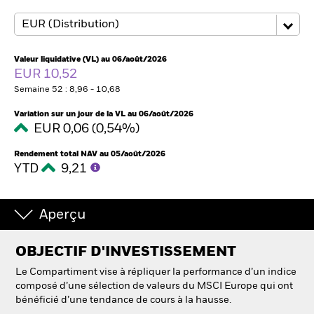
Intermédiaires financiers
Valeur liquidative (VL) au 06/août/2026
EUR 10,52
France
Semaine 52 : 8,96 - 10,68
Change location
Variation sur un jour de la VL au 06/août/2026
BlackRock
EUR 0,06 (0,54%)
Rendement total NAV au 05/août/2026
iShares
YTD
9,21
Aladdin
Aperçu
Notre société
OBJECTIF D'INVESTISSEMENT
Le Compartiment vise à répliquer la performance d’un indice
composé d’une sélection de valeurs du MSCI Europe qui ont
bénéficié d’une tendance de cours à la hausse.