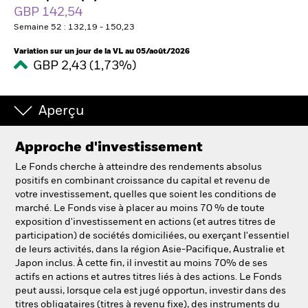
GBP 142,54
Semaine 52 : 132,19 - 150,23
Intermédiaires financiers
Variation sur un jour de la VL au 05/août/2026
GBP 2,43 (1,73%)
France
Change location
Aperçu
BlackRock
Approche d'investissement
iShares
Le Fonds cherche à atteindre des rendements absolus
positifs en combinant croissance du capital et revenu de
Aladdin
votre investissement, quelles que soient les conditions de
marché. Le Fonds vise à placer au moins 70 % de toute
exposition d'investissement en actions (et autres titres de
Notre société
participation) de sociétés domiciliées, ou exerçant l'essentiel
de leurs activités, dans la région Asie-Pacifique, Australie et
Japon inclus. À cette fin, il investit au moins 70% de ses
actifs en actions et autres titres liés à des actions. Le Fonds
peut aussi, lorsque cela est jugé opportun, investir dans des
titres obligataires (titres à revenu fixe), des instruments du