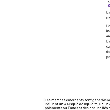
c
La
pa
Le
in
ai
La
ca
de
pe
Les marchés émergents sont généralemen
incluent un « Risque de liquidité » plus é
paiements au Fonds et des risques liés