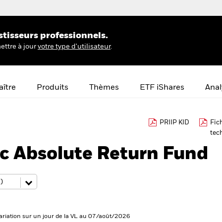
stisseurs professionnels.
ettre à jour
votre type d'utilisateur
.
ître
Produits
Thèmes
ETF iShares
Anal
PRIIP KID
Fic
tec
ic Absolute Return Fund
ariation sur un jour de la VL au 07/août/2026