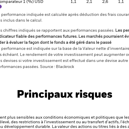
omparateur 1 (%) USD
1,1
2,1
2,6
1,1
 performance indiquée est calculée après déduction des frais courant
s inclus dans le calcul.
s chiffres indiqués se rapportent aux performances passées.
Les pe
dicateur fiable des performances futures. Les marchés pourraient év
der à évaluer la façon dont le fonds a été géré dans le passé
 performance est indiquée sur la base de la Valeur nette d’inventaire 
s échéant. Le rendement de votre investissement peut augmenter ou
s devises si votre investissement est effectué dans une devise autre q
rformances passées. Source : Blackrock
Principaux risques
t plus sensibles aux conditions économiques et politiques que les
levé, des restrictions à l'investissement ou au transfert d'actifs, l'éch
 au développement durable.
La valeur des actions ou titres liés à des 