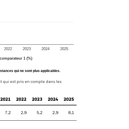
2022
2023
2024
2025
 comparateur 1 (%)
stances qui ne sont plus applicables.
t qui est pris en compte dans les
2021
2022
2023
2024
2025
7,2
2,9
5,2
2,9
8,1