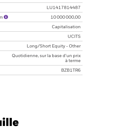
LU1417814487
um
10 000 000,00
Capitalisation
UCITS
Long/Short Equity - Other
Quotidienne, sur la base d'un prix
à terme
BZB1TR6
ille