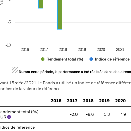
-5
-10
2016
2017
2018
2019
2020
2021
Rendement total (%)
Indice de référence
d of interactive chart.
Durant cette période, la performance a été réalisée dans des circon
vant 15/déc./2021, le Fonds a utilisé un indice de référence différen
nnées de la valeur de référence.
2016
2017
2018
2019
2020
endement total (%)
-2,0
-6,6
1,3
7,9
EUR
ndice de référence