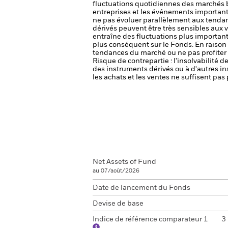
fluctuations quotidiennes des marchés bo
entreprises et les événements importants
ne pas évoluer parallèlement aux tenda
dérivés peuvent être très sensibles aux va
entraîne des fluctuations plus importan
plus conséquent sur le Fonds.
En raison
tendances du marché ou ne pas profiter
Risque de contrepartie : l'insolvabilité 
des instruments dérivés ou à d'autres i
les achats et les ventes ne suffisent pa
Net Assets of Fund
au 07/août/2026
Date de lancement du Fonds
Devise de base
Indice de référence comparateur 1
3