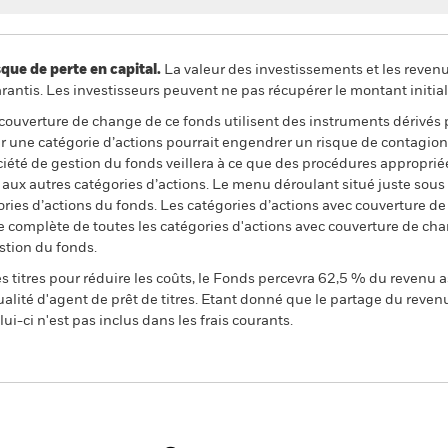
 de perte en capital.
La valeur des investissements et les reven
ntis. Les investisseurs peuvent ne pas récupérer le montant initial
 couverture de change de ce fonds utilisent des instruments dérivés 
 une catégorie d’actions pourrait engendrer un risque de contagion (e
ciété de gestion du fonds veillera à ce que des procédures appropriée
n aux autres catégories d’actions. Le menu déroulant situé juste sou
égories d’actions du fonds. Les catégories d’actions avec couverture 
 complète de toutes les catégories d'actions avec couverture de ch
stion du fonds.
 titres pour réduire les coûts, le Fonds percevra 62,5 % du revenu a
alité d'agent de prêt de titres. Etant donné que le partage du reven
ui-ci n'est pas inclus dans les frais courants.
PRIIP KID
Fich
 Return Fund
tech