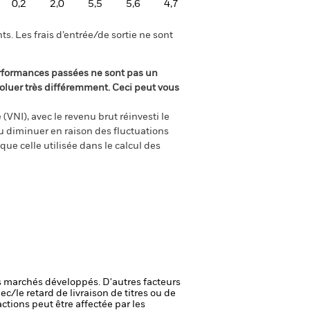
0,2
2,0
5,5
5,6
4,7
s. Les frais d’entrée/de sortie ne sont
rformances passées ne sont pas un
oluer très différemment. Ceci peut vous
(VNI), avec le revenu brut réinvesti le
 diminuer en raison des fluctuations
ue celle utilisée dans le calcul des
 marchés développés. D'autres facteurs
ec/le retard de livraison de titres ou de
actions peut être affectée par les