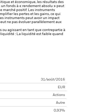
itique et économique, les résultats des
t, un fonds à « rendement absolu » peut
e marché positif.
Les instruments
plifier les pertes et les gains, ce qui
ces instruments peut avoir un impact
peut ne pas évoluer parallèlement aux
fs ou agissant en tant que contrepartie à
liquidité : La liquidité est faible quand
31/août/2016
EUR
Actions
Autre
0,93%