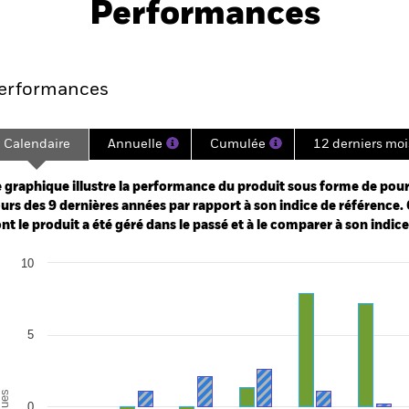
Performances
Points clés
Gérants
Principales posi
erformances
Calendaire
Annuelle
Cumulée
12 derniers moi
ge: 2016-07-01 00:00:00 to 2026-07-31 00:00:00.
: -40 to 80.
 graphique illustre la performance du produit sous forme de pour
urs des 9 dernières années par rapport à son indice de référence. 
nt le produit a été géré dans le passé et à le comparer à son indic
art
10
r chart with 2 data series.
e chart has 1 X axis displaying categories.
e chart has 1 Y axis displaying Values. Range: -10 to 10.
5
alues
0