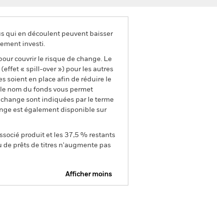
us qui en découlent peuvent baisser
ement investi.
pour couvrir le risque de change. Le
ffet « spill-over ») pour les autres
s soient en place afin de réduire le
s le nom du fonds vous permet
de change sont indiquées par le terme
ange est également disponible sur
ssocié produit et les 37,5 % restants
u de prêts de titres n'augmente pas
Afficher moins
e
Prospectus
Télécharger
nique