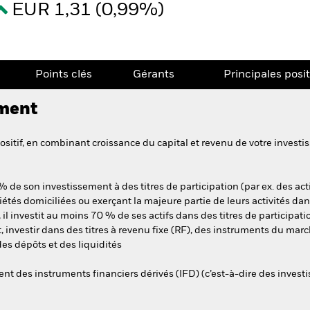
EUR 1,31 (0,99%)
Points clés
Gérants
Principales posi
ement
itif, en combinant croissance du capital et revenu de votre investis
de son investissement à des titres de participation (par ex. des actio
étés domiciliées ou exerçant la majeure partie de leurs activités dan
 il investit au moins 70 % de ses actifs dans des titres de participatio
 investir dans des titres à revenu fixe (RF), des instruments du mar
des dépôts et des liquidités
ent des instruments financiers dérivés (IFD) (c’est-à-dire des invest