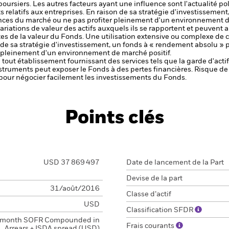
ursiers. Les autres facteurs ayant une influence sont l'actualité pol
 relatifs aux entreprises.
En raison de sa stratégie d'investissemen
nces du marché ou ne pas profiter pleinement d'un environnement d
riations de valeur des actifs auxquels ils se rapportent et peuvent am
tes de la valeur du Fonds. Une utilisation extensive ou complexe de 
 de sa stratégie d'investissement, un fonds à « rendement absolu » 
 pleinement d'un environnement de marché positif.
de tout établissement fournissant des services tels que la garde d'acti
nstruments peut exposer le Fonds à des pertes financières.
Risque de 
s pour négocier facilement les investissements du Fonds.
Points clés
USD 37 869 497
Date de lancement de la Part
Devise de la part
31/août/2016
Classe d’actif
USD
Classification SFDR
 month SOFR Compounded in
Frais courants
Arrears + ISDA spread (USD)