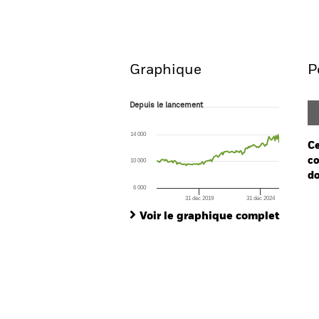
Aperçu
Performances
Graphique
P
Depuis le lancement
Depuis le lancement
Line chart with 121 data points.
The chart has 1 X axis displaying Time. Ran
14 000
The chart has 1 Y axis displaying values. Range
Ce
co
10 000
do
6 000
31 déc 2019
31 déc 2024
Ch
End of interactive chart.
Ba
Voir le graphique complet
Th
Th
V