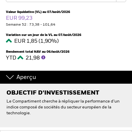
Valeur liquidative (VL) au 07/août/2026
EUR 99,23
Intermédiaires financiers
Semaine 52 : 73,38 - 101,64
France
Variation sur un jour de la VL au 07/août/2026
Change location
EUR 1,85 (1,90%)
BlackRock
Rendement total NAV au 06/août/2026
YTD
21,98
iShares
Aperçu
Aladdin
OBJECTIF D'INVESTISSEMENT
Notre société
Le Compartiment cherche à répliquer la performance d’un
indice composé de sociétés du secteur européen de la
technologie.