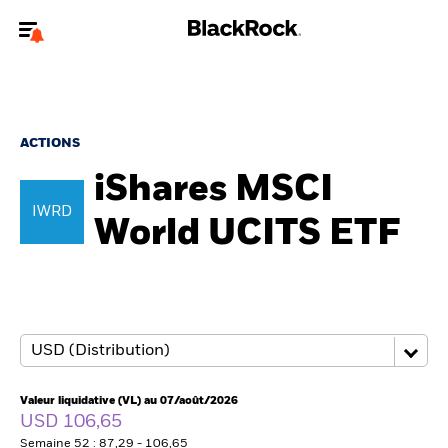
Bienvenue sur le site BlackRock pour les investisseurs
professionnels.
Pour accéder directement à un autre site BlackRock, veuillez mettre à
jour
votre type d'utilisateur
.
ACTIONS
iShares MSCI
Nous connaître
IWRD
World UCITS ETF
Produits
Thèmes
ETF iShares
Analyses
Valeur liquidative (VL) au 07/août/2026
USD 106,65
Semaine 52 : 87,29 - 106,65
Education