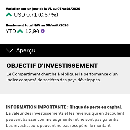
Variation sur un jour de la VL au 07/août/2026
USD 0,71 (0,67%)
Intermédiaires financiers
Rendement total NAV au 06/août/2026
YTD
12,94
France
Change location
Aperçu
BlackRock
OBJECTIF D'INVESTISSEMENT
iShares
Le Compartiment cherche à répliquer la performance d’un
indice composé de sociétés des pays développés.
Aladdin
Notre société
INFORMATION IMPORTANTE : Risque de perte en capital.
La valeur des investissements et les revenus qui en découlent
peuvent baisser comme augmenter et ne sont pas garantis.
Les investisseurs peuvent ne pas récupérer le montant