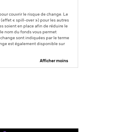
pour couvrir le risque de change. Le
ffet « spill-over ») pour les autres
s soient en place afin de réduire le
s le nom du fonds vous permet
de change sont indiquées par le terme
ange est également disponible sur
Afficher moins
e
Prospectus
Télécharger
nique
s
Documentation