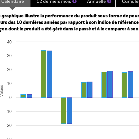
Calendaire
12 derniers mois
Annuelle
Cumulé
ge: 2009-03-01 00:00:00 to 2026-08-05 00:00:00.
: 0 to 600.
 graphique illustre la performance du produit sous forme de pour
urs des 10 dernières années par rapport à son indice de référence.
çon dont le produit a été géré dans le passé et à le comparer à son
art
40
r chart with 2 data series.
e chart has 1 X axis displaying categories.
e chart has 1 Y axis displaying Values. Range: -30 to 40.
30
20
10
alues
de paiement
0
il./2026
-10
nv./2026
il./2025
-20
nv./2025