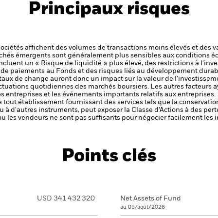
Principaux risques
sociétés affichent des volumes de transactions moins élevés et des v
chés émergents sont généralement plus sensibles aux conditions éc
luent un « Risque de liquidité » plus élevé, des restrictions à l'inve
 ou de paiements au Fonds et des risques liés au développement durab
 taux de change auront donc un impact sur la valeur de l'investissem
luctuations quotidiennes des marchés boursiers. Les autres facteurs a
es entreprises et les événements importants relatifs aux entreprises.
de tout établissement fournissant des services tels que la conservatio
u à d'autres instruments, peut exposer la Classe d’Actions à des pert
 ou les vendeurs ne sont pas suffisants pour négocier facilement les
Points clés
USD 341 432 320
Net Assets of Fund
au 05/août/2026