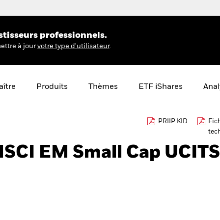
stisseurs professionnels.
ettre à jour
votre type d'utilisateur
.
ître
Produits
Thèmes
ETF iShares
Anal
PRIIP KID
Fic
tec
MSCI EM Small Cap UCITS