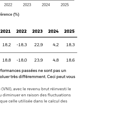
2022
2023
2024
2025
férence (%)
2021
2022
2023
2024
2025
18,2
-18,3
22,9
4,2
18,3
18,8
-18,0
23,9
4,8
18,6
rformances passées ne sont pas un
oluer très différemment. Ceci peut vous
(VNI), avec le revenu brut réinvesti le
 diminuer en raison des fluctuations
ue celle utilisée dans le calcul des