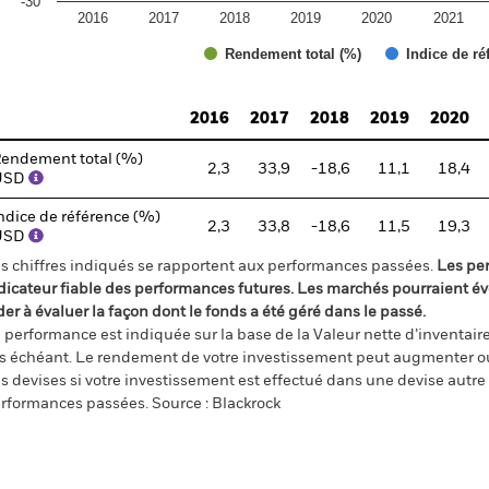
-30
2016
2017
2018
2019
2020
2021
Rendement total (%)
Indice de ré
d of interactive chart.
2016
2017
2018
2019
2020
endement total (%)
2,3
33,9
-18,6
11,1
18,4
USD
ndice de référence (%)
2,3
33,8
-18,6
11,5
19,3
USD
s chiffres indiqués se rapportent aux performances passées.
Les pe
dicateur fiable des performances futures. Les marchés pourraient év
der à évaluer la façon dont le fonds a été géré dans le passé.
 performance est indiquée sur la base de la Valeur nette d’inventaire 
s échéant. Le rendement de votre investissement peut augmenter ou
s devises si votre investissement est effectué dans une devise autre q
rformances passées. Source : Blackrock