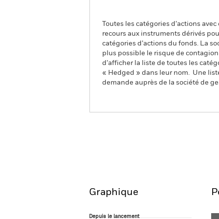
Toutes les catégories d’actions avec
recours aux instruments dérivés pour
catégories d’actions du fonds. La so
plus possible le risque de contagio
d’afficher la liste de toutes les cat
« Hedged » dans leur nom. Une liste
demande auprès de la société de ge
iShares MSCI EM Small C
Aperçu
Performanc
Graphique
P
Depuis le lancement
Depuis le lancement