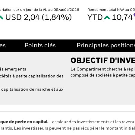
ariation sur un jour de la VL au 05/août/2026
Rendement total NAV au 0
USD 2,04 (1,84%)
YTD
10,74
es
Points clés
Principales position
OBJECTIF D'INV
hés émergents
Le Compartiment cherche à répli
composé de sociétés à petite ca
iétés à petite capitalisation des
e capitalisation de marché et aux
 de perte en capital.
La valeur des investissements et les reven
ntis. Les investisseurs peuvent ne pas récupérer le montant initial