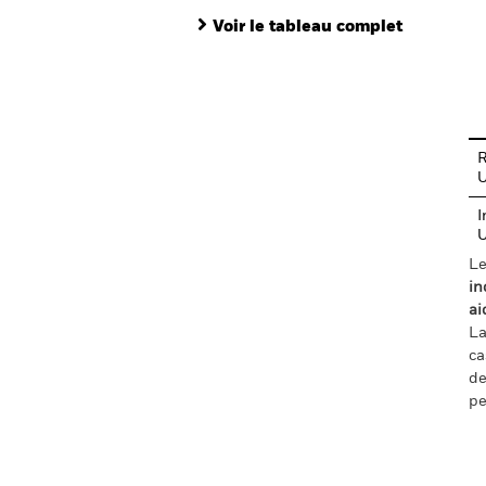
Voir le tableau complet
En
R
I
Le
in
ai
La
ca
de
pe