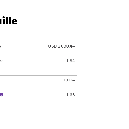
ille
e
USD 2 690,44
de
1,84
1,004
1,63