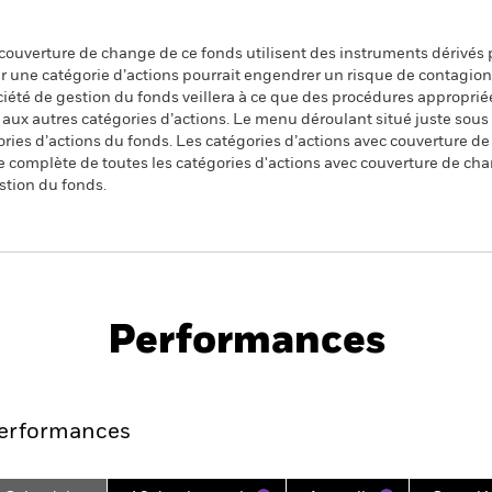
 couverture de change de ce fonds utilisent des instruments dérivés 
 une catégorie d’actions pourrait engendrer un risque de contagion (e
ciété de gestion du fonds veillera à ce que des procédures appropriée
n aux autres catégories d’actions. Le menu déroulant situé juste sou
égories d’actions du fonds. Les catégories d’actions avec couverture 
 complète de toutes les catégories d'actions avec couverture de ch
stion du fonds.
PRIIP KID
Fich
ap UCITS ETF
tech
Performances
es
Points clés
Principales position
erformances