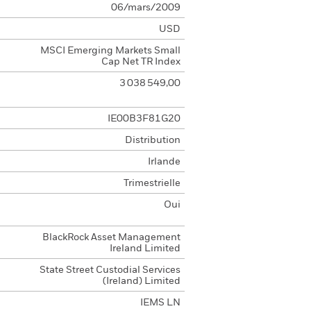
06/mars/2009
USD
MSCI Emerging Markets Small
Cap Net TR Index
3 038 549,00
IE00B3F81G20
Distribution
Irlande
Trimestrielle
Oui
BlackRock Asset Management
Ireland Limited
State Street Custodial Services
(Ireland) Limited
IEMS LN