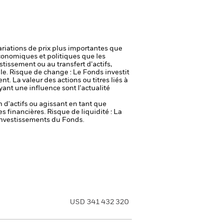
ariations de prix plus importantes que
onomiques et politiques que les
stissement ou au transfert d'actifs,
le.
Risque de change : Le Fonds investit
ent.
La valeur des actions ou titres liés à
yant une influence sont l'actualité
n d'actifs ou agissant en tant que
es financières.
Risque de liquidité : La
 investissements du Fonds.
USD 341 432 320