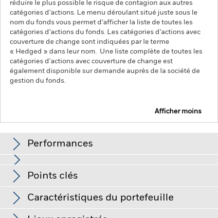
réduire le plus possible le risque de contagion aux autres
catégories d’actions. Le menu déroulant situé juste sous le
nom du fonds vous permet d’afficher la liste de toutes les
catégories d’actions du fonds. Les catégories d’actions avec
couverture de change sont indiquées par le terme
« Hedged » dans leur nom. Une liste complète de toutes les
catégories d'actions avec couverture de change est
également disponible sur demande auprès de la société de
gestion du fonds.
Afficher moins
iShares J.P. Morgan EM Local Govt Bond UCITS ETF
Performances
Graphique
Points clés
Le risque de crédit, les variations de taux d'intérêt et/ou les
défauts de l'émetteur auront un impact significatif sur la
performance des titres de créance. Les baisses potentielles
Voir le graphique complet
Caractéristiques du portefeuille
ou effectives de la notation de crédit peuvent accroître le
Actif net
USD 4 920 737 269
niveau de risque.
Les marchés émergents sont généralement
au 06/août/2026
plus sensibles aux conditions économiques et politiques que