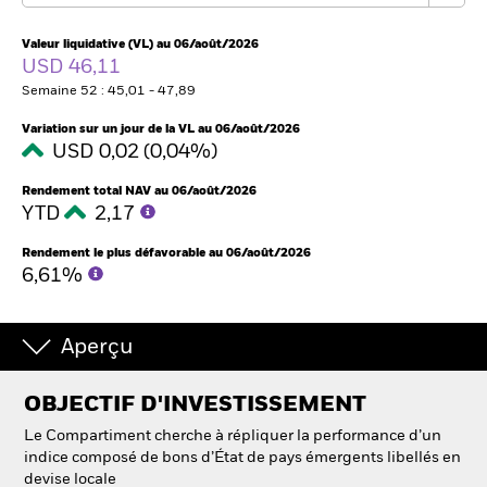
Valeur liquidative (VL) au 06/août/2026
USD 46,11
Intermédiaires financiers
Semaine 52 : 45,01 - 47,89
France
Variation sur un jour de la VL au 06/août/2026
Change location
USD 0,02 (0,04%)
BlackRock
Rendement total NAV au 06/août/2026
YTD
2,17
iShares
Rendement le plus défavorable au 06/août/2026
6,61%
Aladdin
Aperçu
Notre société
OBJECTIF D'INVESTISSEMENT
Le Compartiment cherche à répliquer la performance d’un
indice composé de bons d’État de pays émergents libellés en
devise locale