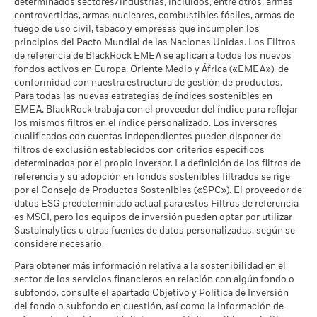
determinados sectores/industrias, incluidos, entre otros, armas
MSCI - Arenas Bituminosas
0,00%
controvertidas, armas nucleares, combustibles fósiles, armas de
a 30 jun 2026
fuego de uso civil, tabaco y empresas que incumplen los
principios del Pacto Mundial de las Naciones Unidas. Los Filtros
de referencia de BlackRock EMEA se aplican a todos los nuevos
fondos activos en Europa, Oriente Medio y África («EMEA»), de
Cobertura de Implicación
99,79%
conformidad con nuestra estructura de gestión de productos.
Empresarial
Para todas las nuevas estrategias de índices sostenibles en
a 30 jun 2026
EMEA, BlackRock trabaja con el proveedor del índice para reflejar
Porcentaje del Fondo no
los mismos filtros en el índice personalizado. Los inversores
0,30%
cubierto
cualificados con cuentas independientes pueden disponer de
a 30 jun 2026
filtros de exclusión establecidos con criterios específicos
determinados por el propio inversor. La definición de los filtros de
referencia y su adopción en fondos sostenibles filtrados se rige
Las exposiciones a Implicación Empresarial de BlackRock
por el Consejo de Productos Sostenibles («SPC»). El proveedor de
indicadas anteriormente para Carbón Térmico y Arenas
datos ESG predeterminado actual para estos Filtros de referencia
Bituminosas se calculan y notifican para aquellas empresas
es MSCI, pero los equipos de inversión pueden optar por utilizar
en las que más de un 5 % de sus ingresos proceden de la
Sustainalytics u otras fuentes de datos personalizadas, según se
explotación de carbón térmico o arenas bituminosas de
considere necesario.
acuerdo con lo definido por MSCI ESG Research. Para la
exposición a empresas que generen cualquier ingreso de la
Para obtener más información relativa a la sostenibilidad en el
explotación de carbón térmico o arenas bituminosas (siendo
sector de los servicios financieros en relación con algún fondo o
en este caso el umbral de ingresos del 0 %), de acuerdo con lo
subfondo, consulte el apartado Objetivo y Política de Inversión
definido por MSCI ESG Research, los niveles son los
del fondo o subfondo en cuestión, así como la información de