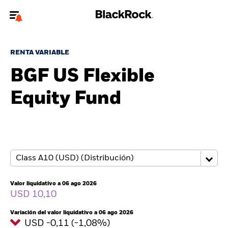
Bienvenido a la página web de BlackRock para inversores
particulares.
RENTA VARIABLE
¿No eres un inversor particular? Para acceder a contenido más
BGF US Flexible
relevante, por favor, actualiza
tu tipo de usuario.
Equity Fund
Quiénes somos
Productos
Perspectivas
Educación
Valor liquidativo a 06 ago 2026
USD 10,10
Particulares
Variación del valor liquidativo a 06 ago 2026
USD -0,11 (-1,08%)