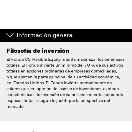
España
Change location
BlackRock
Información general
iShares
Filosofía de inversión
Aladdin
El Fondo US Flexible Equity intenta maximizar los beneficios
totales. El Fondo invierte un mínimo del 70 % de sus activos
Nuestra compañía
totales en acciones ordinarias de empresas domiciliadas,
o que ejercen la parte principal de su actividad económica,
en Estados Unidos. El Fondo invierte normalmente en
valores que, en opinión del asesor de inversiones, exhiben
características de inversión de valor o crecimiento, poniendo
especial énfasis según lo justifique la perspectiva del
mercado.