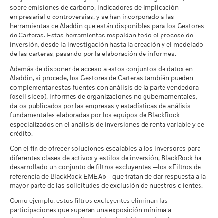
Frecuencia de negociación
Monetario diaria
parámetros de Implicación Empresarial a través de los
Ejemplo de inversión USD 10.000
circunstancias específicas (lo que incluye las diferencias
sobre la integración de factores ESG relativa a toda la firma
si
sobre emisiones de carbono, indicadores de implicación
enlaces ofrecidos
más abajo.
temporales entre las fechas de contratación y liquidación de
desea más información sobre este enfoque y la
SEDOL
BVPV4F7
empresarial o controversias, y se han incorporado a las
los títulos adquiridos por los fondos) y/o del uso de
documentación del fondo sobre cómo se consideran estos
a
herramientas de Aladdin que están disponibles para los Gestores
BlackRock Global Funds - Prospectus
MSCI - Armas Controvertidas
0,00%
determinados instrumentos financieros, incluidos derivados,
riesgos materiales dentro de este producto, cuando proceda.
de Carteras. Estas herramientas respaldan todo el proceso de
(English)
Escenarios
que pueden utilizarse para aumentar o reducir la exposición
inversión, desde la investigación hasta la creación y el modelado
a 30 jun 2026
al mercado y/o con fines de gestión del riesgo. Las
de las carteras, pasando por la elaboración de informes.
No se garantiza una rentabilidad mínima. Pod
Mínimo
asignaciones están sujetas a cambios.
MSCI - Armas Nucleares
0,00%
Además de disponer de acceso a estos conjuntos de datos en
a 30 jun 2026
Aladdin, si procede, los Gestores de Carteras también pueden
Ver todos los documentos
Lo que puede recibir una vez deducidos los 
Tensión
complementar estas fuentes con análisis de la parte vendedora
MSCI - Armas de Fuego de
0,00%
Rendimiento medio cada año
(«sell side»), informes de organizaciones no gubernamentales,
Uso Civil
datos publicados por las empresas y estadísticas de análisis
a 30 jun 2026
Lo que puede recibir una vez deducidos los 
Desfavorable
fundamentales elaboradas por los equipos de BlackRock
Rendimiento medio cada año
MSCI - Tabaco
0,00%
especializados en el análisis de inversiones de renta variable y de
a 30 jun 2026
crédito.
Lo que puede recibir una vez deducidos los 
Moderado
Rendimiento medio cada año
MSCI - Empresas que no
0,00%
Con el fin de ofrecer soluciones escalables a los inversores para
cumplen lo establecido en el
diferentes clases de activos y estilos de inversión, BlackRock ha
Pacto Mundial de las
Lo que puede recibir una vez deducidos los 
desarrollado un conjunto de filtros excluyentes —los «Filtros de
Favorable
Naciones Unidas
Rendimiento medio cada año
referencia de BlackRock EMEA»— que tratan de dar respuesta a la
a 30 jun 2026
mayor parte de las solicitudes de exclusión de nuestros clientes.
El escenario de tensión muestra lo que usted podría recibir en
MSCI - Carbón Térmico
0,00%
circunstancias extremas de los mercados.
Como ejemplo, estos filtros excluyentes eliminan las
a 30 jun 2026
participaciones que superan una exposición mínima a