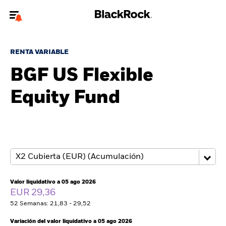
Bienvenido a la página web de BlackRock para inversores
particulares.
RENTA VARIABLE
¿No eres un inversor particular? Para acceder a contenido más
BGF US Flexible
relevante, por favor, actualiza
tu tipo de usuario.
Equity Fund
Quiénes somos
Productos
Perspectivas
Educación
Valor liquidativo a 05 ago 2026
EUR 29,36
52 Semanas: 21,83 - 29,52
Particulares
Variación del valor liquidativo a 05 ago 2026