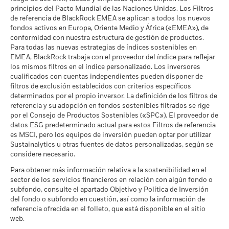
a 17 jul 2026
cuando corresponda. La rentabilidad de su inversión puede
principios del Pacto Mundial de las Naciones Unidas. Los Filtros
Porcentaje de Cobertura ESG
99,27
de referencia de BlackRock EMEA se aplican a todos los nuevos
aumentar o disminuir como resultado de las fluctuaciones del
de MSCI
fondos activos en Europa, Oriente Medio y África («EMEA»), de
valor de las divisas si su inversión se realiza en una divisa
Cobertura de Implicación
99,79%
a 17 jul 2026
conformidad con nuestra estructura de gestión de productos.
distinta de la utilizada para el cálculo de la rentabilidad
Empresarial
Para todas las nuevas estrategias de índices sostenibles en
a 30 jun 2026
pasada. Fuente: Blackrock
Puntuación de Calidad ESG
44,58
EMEA, BlackRock trabaja con el proveedor del índice para reflejar
de MSCI - Percentil entre
Porcentaje del Fondo no
los mismos filtros en el índice personalizado. Los inversores
0,30%
Empresas Similares
cubierto
cualificados con cuentas independientes pueden disponer de
a 17 jul 2026
a 30 jun 2026
filtros de exclusión establecidos con criterios específicos
Fondos en Grupo de
3.838
determinados por el propio inversor. La definición de los filtros de
Características Similares
referencia y su adopción en fondos sostenibles filtrados se rige
Las exposiciones a Implicación Empresarial de BlackRock
a 17 jul 2026
por el Consejo de Productos Sostenibles («SPC»). El proveedor de
indicadas anteriormente para Carbón Térmico y Arenas
datos ESG predeterminado actual para estos Filtros de referencia
Bituminosas se calculan y notifican para aquellas empresas
Porcentaje de Cobertura de la
97,64
es MSCI, pero los equipos de inversión pueden optar por utilizar
Media Ponderada de
en las que más de un 5 % de sus ingresos proceden de la
Intensidad de Carbono de
Sustainalytics u otras fuentes de datos personalizadas, según se
explotación de carbón térmico o arenas bituminosas de
MSCI
considere necesario.
acuerdo con lo definido por MSCI ESG Research. Para la
a 17 jul 2026
exposición a empresas que generen cualquier ingreso de la
Para obtener más información relativa a la sostenibilidad en el
explotación de carbón térmico o arenas bituminosas (siendo
sector de los servicios financieros en relación con algún fondo o
Todos los datos proceden de las Calificaciones de Fondos
en este caso el umbral de ingresos del 0 %), de acuerdo con lo
subfondo, consulte el apartado Objetivo y Política de Inversión
ESG de MSCI a fecha de 17 jul 2026, tomando como base las
definido por MSCI ESG Research, los niveles son los
del fondo o subfondo en cuestión, así como la información de
posiciones a fecha de 31 mar 2026. Por lo tanto, las
siguientes: 0,00% para Carbón Térmico y 2,21% para Arenas
referencia ofrecida en el folleto, que está disponible en el sitio
características de sostenibilidad del fondo pueden diferir de
Bituminosas.
web.
las Calificaciones de Fondos ESG de MSCI en algún momento