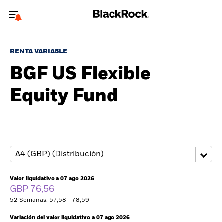
Bienvenido a la página web de BlackRock para inversores
particulares.
RENTA VARIABLE
¿No eres un inversor particular? Para acceder a contenido más
BGF US Flexible
relevante, por favor, actualiza
tu tipo de usuario.
Equity Fund
Quiénes somos
Productos
Perspectivas
Educación
Valor liquidativo a 07 ago 2026
GBP 76,56
52 Semanas: 57,58 - 78,59
Particulares
Variación del valor liquidativo a 07 ago 2026