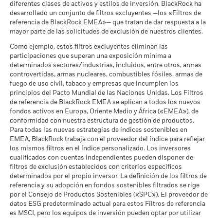
cumplen lo establecido en el
diferentes clases de activos y estilos de inversión, BlackRock ha
1 (%) GBP
Pacto Mundial de las
Lo que puede recibir una vez deducidos los 
Clasificación Global de
Equity US
desarrollado un conjunto de filtros excluyentes —los «Filtros de
Favorable
Naciones Unidas
Rendimiento medio cada año
Fondos de Lipper
referencia de BlackRock EMEA»— que tratan de dar respuesta a la
a -
La rentabilidad se indica tras deducir los gastos corrientes.
a 17 jul 2026
mayor parte de las solicitudes de exclusión de nuestros clientes.
El escenario de tensión muestra lo que usted podría recibir en
Las eventuales comisiones de entrada/salida quedan
MSCI - Carbón Térmico
-
circunstancias extremas de los mercados.
Intensidad Media Ponderada
101,67
Como ejemplo, estos filtros excluyentes eliminan las
excluidas del cálculo.
a -
de Exposición al Carbono de
participaciones que superan una exposición mínima a
MSCI (toneladas de
Las cifras mostradas hacen referencia a rentabilidades
determinados sectores/industrias, incluidos, entre otros, armas
MSCI - Arenas Bituminosas
-
emisiones de CO2 / millón de
controvertidas, armas nucleares, combustibles fósiles, armas de
a -
pasadas.
La rentabilidad pasada no es un indicador fiable de
$ en ventas)
fuego de uso civil, tabaco y empresas que incumplen los
la rentabilidad futura. Los mercados podrían evolucionar de
a 17 jul 2026
principios del Pacto Mundial de las Naciones Unidas. Los Filtros
formas muy diferentes en el futuro. Puede ayudarle a evaluar
Porcentaje de Cobertura ESG
99,27
de referencia de BlackRock EMEA se aplican a todos los nuevos
cómo se ha gestionado el fondo en el pasado
de MSCI
fondos activos en Europa, Oriente Medio y África («EMEA»), de
Cobertura de Implicación
-
La rentabilidad se muestra tomando como base el Valor
a 17 jul 2026
conformidad con nuestra estructura de gestión de productos.
Empresarial
Liquidativo (VL), con reinversión de los ingresos brutos
Para todas las nuevas estrategias de índices sostenibles en
a -
Puntuación de Calidad ESG
44,58
cuando corresponda. La rentabilidad de su inversión puede
EMEA, BlackRock trabaja con el proveedor del índice para reflejar
de MSCI - Percentil entre
aumentar o disminuir como resultado de las fluctuaciones del
Porcentaje del Fondo no
los mismos filtros en el índice personalizado. Los inversores
-
Empresas Similares
cubierto
valor de las divisas si su inversión se realiza en una divisa
cualificados con cuentas independientes pueden disponer de
a 17 jul 2026
a -
filtros de exclusión establecidos con criterios específicos
distinta de la utilizada para el cálculo de la rentabilidad
Fondos en Grupo de
3.838
determinados por el propio inversor. La definición de los filtros de
pasada. Fuente: Blackrock
Características Similares
referencia y su adopción en fondos sostenibles filtrados se rige
Las exposiciones a Implicación Empresarial de BlackRock
a 17 jul 2026
por el Consejo de Productos Sostenibles («SPC»). El proveedor de
indicadas anteriormente para Carbón Térmico y Arenas
datos ESG predeterminado actual para estos Filtros de referencia
Bituminosas se calculan y notifican para aquellas empresas
Porcentaje de Cobertura de la
97,64
es MSCI, pero los equipos de inversión pueden optar por utilizar
Media Ponderada de
en las que más de un 5 % de sus ingresos proceden de la