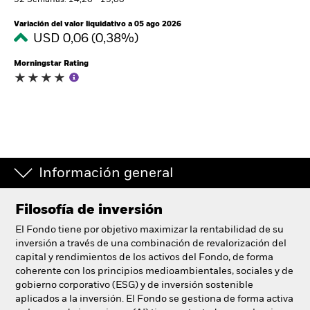
52 Semanas: 14,26 - 15,88
España
Change location
Variación del valor liquidativo a 05 ago 2026
USD 0,06 (0,38%)
BlackRock
Morningstar Rating
iShares
Aladdin
Nuestra compañía
Información general
Filosofía de inversión
El Fondo tiene por objetivo maximizar la rentabilidad de su
inversión a través de una combinación de revalorización del
capital y rendimientos de los activos del Fondo, de forma
coherente con los principios medioambientales, sociales y de
gobierno corporativo (ESG) y de inversión sostenible
aplicados a la inversión. El Fondo se gestiona de forma activa