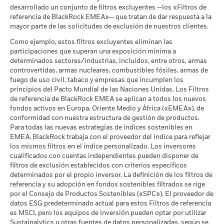
Pacto Mundial de las
valor de las divisas si su inversión se realiza en una divisa
Lo que puede recibir una vez deducidos los 
desarrollado un conjunto de filtros excluyentes —los «Filtros de
Favorable
Naciones Unidas
distinta de la utilizada para el cálculo de la rentabilidad
Rendimiento medio cada año
referencia de BlackRock EMEA»— que tratan de dar respuesta a la
a 30 jun 2026
pasada. Fuente: Blackrock
mayor parte de las solicitudes de exclusión de nuestros clientes.
El escenario de tensión muestra lo que usted podría recibir en
MSCI - Carbón Térmico
0,00%
circunstancias extremas de los mercados.
Como ejemplo, estos filtros excluyentes eliminan las
a 30 jun 2026
participaciones que superan una exposición mínima a
determinados sectores/industrias, incluidos, entre otros, armas
MSCI - Arenas Bituminosas
0,00%
controvertidas, armas nucleares, combustibles fósiles, armas de
a 30 jun 2026
fuego de uso civil, tabaco y empresas que incumplen los
principios del Pacto Mundial de las Naciones Unidas. Los Filtros
de referencia de BlackRock EMEA se aplican a todos los nuevos
fondos activos en Europa, Oriente Medio y África («EMEA»), de
Cobertura de Implicación
4,78%
conformidad con nuestra estructura de gestión de productos.
Empresarial
Para todas las nuevas estrategias de índices sostenibles en
a 30 jun 2026
EMEA, BlackRock trabaja con el proveedor del índice para reflejar
Porcentaje del Fondo no
los mismos filtros en el índice personalizado. Los inversores
95,23%
cubierto
cualificados con cuentas independientes pueden disponer de
a 30 jun 2026
filtros de exclusión establecidos con criterios específicos
determinados por el propio inversor. La definición de los filtros de
referencia y su adopción en fondos sostenibles filtrados se rige
Las exposiciones a Implicación Empresarial de BlackRock
por el Consejo de Productos Sostenibles («SPC»). El proveedor de
indicadas anteriormente para Carbón Térmico y Arenas
datos ESG predeterminado actual para estos Filtros de referencia
Bituminosas se calculan y notifican para aquellas empresas
es MSCI, pero los equipos de inversión pueden optar por utilizar
en las que más de un 5 % de sus ingresos proceden de la
Sustainalytics u otras fuentes de datos personalizadas, según se