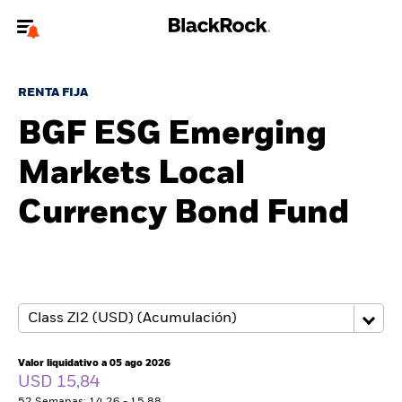
Bienvenido a la página web de BlackRock para inversores
particulares.
RENTA FIJA
¿No eres un inversor particular? Para acceder a contenido más
BGF ESG Emerging
relevante, por favor, actualiza
tu tipo de usuario.
Markets Local
Quiénes somos
Currency Bond Fund
Productos
Perspectivas
Educación
Valor liquidativo a 05 ago 2026
Particulares
USD 15,84