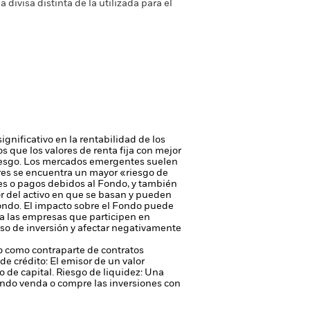
a divisa distinta de la utilizada para el
ignificativo en la rentabilidad de los
os que los valores de renta fija con mejor
iesgo.
Los mercados emergentes suelen
ores se encuentra un mayor «riesgo de
ores o pagos debidos al Fondo, y también
or del activo en que se basan y pueden
Fondo. El impacto sobre el Fondo puede
 a las empresas que participen en
rso de inversión y afectar negativamente
 o como contraparte de contratos
de crédito: El emisor de un valor
 de capital.
Riesgo de liquidez: Una
ondo venda o compre las inversiones con