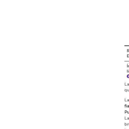
En
R
Í
l
La
qu
La
fi
Pu
La
br