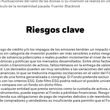
s fluctuaciones del valor de las divisas si su inversión se realiza en un
lculo de la rentabilidad pasada. Fuente: Blackrock
Riesgos clave
iesgo de crédito y/o los impagos de los emisores tendrán un impacto s
cados sin categoría de inversión pueden ser más sensibles a estos riesg
ión de solvencia potenciales o reales pueden incrementar el nivel de r
ómicas y políticas que los mercados desarrollados. Entre otros fact
ersión o transmisión de activos, fallos/retrasos en la entrega de val
ad.
Los derivados pueden ser muy sensibles a las variaciones del val
anancias, lo que se traduciría mayores oscilaciones en el valor del 
zan de una forma generalizada o compleja.
El Fondo pretende excluir
on los criterios ESG. Este filtro ESG podría reducir el posible unive
se compara con un fondo sin dicho filtro.
 cualquier entidad que presta servicios como la custodia de activos,
instrumentos, puede exponer al Fondo a pérdidas financieras.
Riesgo 
enda sus obligaciones de pago de importes debidos o de reembolso
de compradores y vendedores es insuficiente para permitir que el F