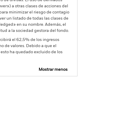
go de divisas. El uso de derivados
er») a otras clases de acciones del
ara minimizar el riesgo de contagio
er un listado de todas las clases de
 «Hedged» en su nombre. Además, el
itud a la sociedad gestora del fondo.
cibirá el 62,5% de los ingresos
o de valores. Debido a que el
 esto ha quedado excluido de los
Mostrar menos
Prospectus
Holdings
Literatura