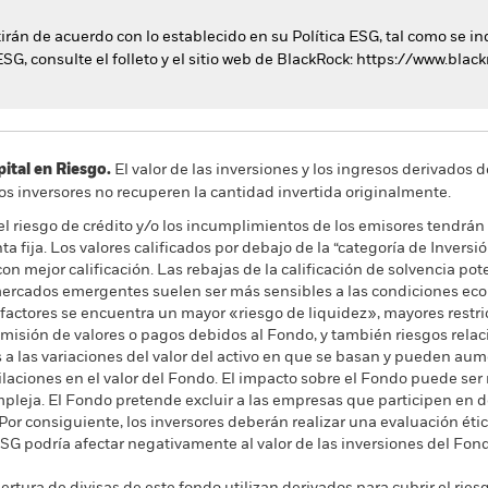
tirán de acuerdo con lo establecido en su Política ESG, tal como se in
ESG, consulte el folleto y el sitio web de BlackRock: https://www.bla
al en Riesgo.
El valor de las inversiones y los ingresos derivados d
os inversores no recuperen la cantidad invertida originalmente.
 el riesgo de crédito y/o los incumplimientos de los emisores tendrán 
ta fija. Los valores calificados por debajo de la “categoría de Invers
 con mejor calificación. Las rebajas de la calificación de solvencia po
 mercados emergentes suelen ser más sensibles a las condiciones eco
factores se encuentra un mayor «riesgo de liquidez», mayores restric
ansmisión de valores o pagos debidos al Fondo, y también riesgos rela
a las variaciones del valor del activo en que se basan y pueden aum
aciones en el valor del Fondo. El impacto sobre el Fondo puede ser
mpleja. El Fondo pretende excluir a las empresas que participen en
 Por consiguiente, los inversores deberán realizar una evaluación éti
o ESG podría afectar negativamente al valor de las inversiones del Fo