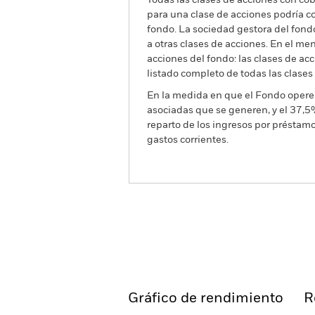
Todas las clases de acciones con cobe
para una clase de acciones podría c
fondo. La sociedad gestora del fond
a otras clases de acciones. En el me
acciones del fondo: las clases de a
listado completo de todas las clases
En la medida en que el Fondo opere 
asociadas que se generen, y el 37,5
reparto de los ingresos por préstam
gastos corrientes.
BGF ESG Emerging Markets L
Bond Fund
Información general
R
Gráfico de rendimiento
R