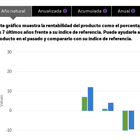
Año natural
Anualizada
Acumulada
Anual
ge: 2018-06-01 00:00:00 to 2026-07-31 00:00:00.
: -48 to 24.
te gráfico muestra la rentabilidad del producto como el porcenta
s 7 últimos años frente a su índice de referencia. Puede ayudarle 
oducto en el pasado y compararlo con su índice de referencia.
art
30
r chart with 2 data series.
e chart has 1 X axis displaying categories.
e chart has 1 Y axis displaying Values. Range: -20 to 30.
20
10
alues
0
-10