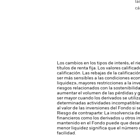
la
cá
Los cambios en los tipos de interés, el r
títulos de renta fija. Los valores califi
calificación. Las rebajas de la calificac
ser más sensibles a las condiciones econ
liquidez», mayores restricciones a la inv
riesgos relacionados con la sostenibilid
aumentar el volumen de las pérdidas y g
ser mayor cuando los derivados se utili
determinadas actividades incompatibles c
al valor de las inversiones del Fondo si 
Riesgo de contraparte: La insolvencia de
financieros como los derivados u otros 
mantenido en el Fondo puede que desati
menor liquidez significa que el número 
facilidad.