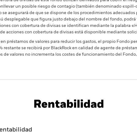
rtura de divisas de este fondo utilizan derivados para cubrir el ries
onllevar un posible riesgo de contagio (también denominado «spill-ov
o se asegurará de que se dispone de los procedimientos adecuados p
nú desplegable que figura justo debajo del nombre del fondo, podrá v
cciones con cobertura de divisas se identifican mediante la palabra
 de acciones con cobertura de divisas está disponible mediante solic
en préstamos de valores para reducir los gastos, el propio Fondo per
% restante se recibirá por BlackRock en calidad de agente de préstam
os de valores no incrementa los costes de funcionamiento del Fondo,
PRIIP KID
Ficha informativa
ocal Currency
SFDR Web Disclosure
Download
Rentabilidad
entabilidad
Datos clave
Gestores del fondo
entabilidad