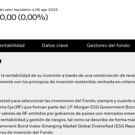
del valor liquidativo a 06 ago 2026
0,00 (0,00%)
entabilidad
Datos clave
Gestores del fondo
n
 la rentabilidad de su inversión a través de una combinación de reval
erente con los principios de inversión sostenible centrada en criter
otestad para seleccionar las inversiones del Fondo, siempre y cuando 
 renta fija (RF) que forman parte del J.P. Morgan ESG Government B
or valores de RF emitidos por gobiernos de países con mercados emer
rentabilidad y gestión de riesgos, tal como se describe de forma más 
overnment Bond Index-Emerging Market Global Diversified (ESG Repo
erso de inversión del Fondo.