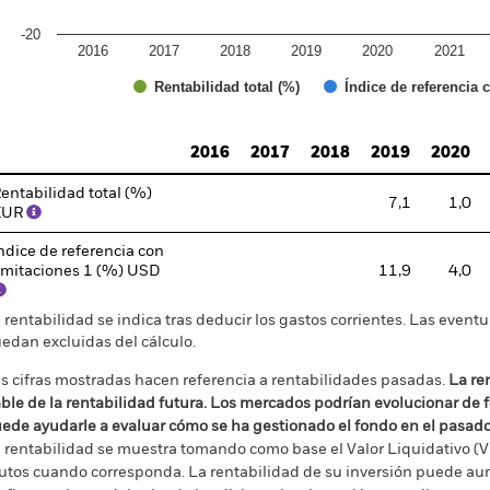
-20
2016
2017
2018
2019
2020
2021
Índice de referencia 
Rentabilidad total (%)
d of interactive chart.
2016
2017
2018
2019
2020
entabilidad total (%)
7,1
1,0
EUR
ndice de referencia con
imitaciones 1 (%) USD
11,9
4,0
 rentabilidad se indica tras deducir los gastos corrientes. Las even
edan excluidas del cálculo.
s cifras mostradas hacen referencia a rentabilidades pasadas.
La re
able de la rentabilidad futura. Los mercados podrían evolucionar de 
ede ayudarle a evaluar cómo se ha gestionado el fondo en el pasad
 rentabilidad se muestra tomando como base el Valor Liquidativo (VL
utos cuando corresponda. La rentabilidad de su inversión puede au