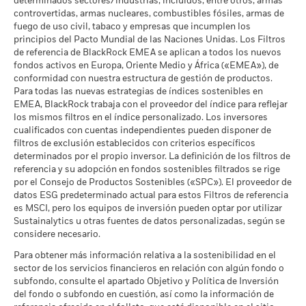
determinados sectores/industrias, incluidos, entre otros, armas
MSCI - Arenas Bituminosas
0,00%
controvertidas, armas nucleares, combustibles fósiles, armas de
a 30 jun 2026
fuego de uso civil, tabaco y empresas que incumplen los
principios del Pacto Mundial de las Naciones Unidas. Los Filtros
de referencia de BlackRock EMEA se aplican a todos los nuevos
fondos activos en Europa, Oriente Medio y África («EMEA»), de
Cobertura de Implicación
4,78%
conformidad con nuestra estructura de gestión de productos.
Empresarial
Para todas las nuevas estrategias de índices sostenibles en
a 30 jun 2026
EMEA, BlackRock trabaja con el proveedor del índice para reflejar
Porcentaje del Fondo no
los mismos filtros en el índice personalizado. Los inversores
95,23%
cubierto
cualificados con cuentas independientes pueden disponer de
a 30 jun 2026
filtros de exclusión establecidos con criterios específicos
determinados por el propio inversor. La definición de los filtros de
referencia y su adopción en fondos sostenibles filtrados se rige
Las exposiciones a Implicación Empresarial de BlackRock
por el Consejo de Productos Sostenibles («SPC»). El proveedor de
indicadas anteriormente para Carbón Térmico y Arenas
datos ESG predeterminado actual para estos Filtros de referencia
Bituminosas se calculan y notifican para aquellas empresas
es MSCI, pero los equipos de inversión pueden optar por utilizar
en las que más de un 5 % de sus ingresos proceden de la
Sustainalytics u otras fuentes de datos personalizadas, según se
explotación de carbón térmico o arenas bituminosas de
considere necesario.
acuerdo con lo definido por MSCI ESG Research. Para la
exposición a empresas que generen cualquier ingreso de la
Para obtener más información relativa a la sostenibilidad en el
explotación de carbón térmico o arenas bituminosas (siendo
sector de los servicios financieros en relación con algún fondo o
en este caso el umbral de ingresos del 0 %), de acuerdo con lo
subfondo, consulte el apartado Objetivo y Política de Inversión
definido por MSCI ESG Research, los niveles son los
del fondo o subfondo en cuestión, así como la información de