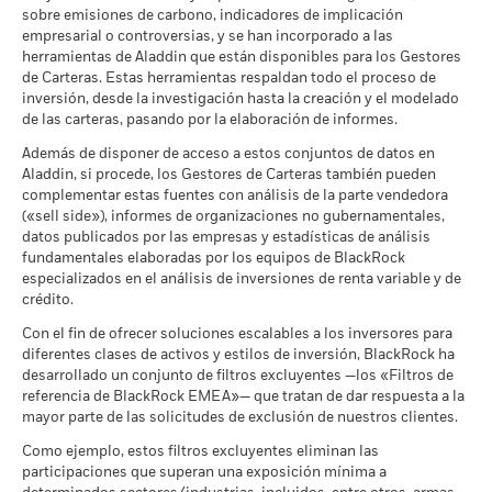
parámetros de Implicación Empresarial a través de los
Ejemplo de inversión USD 10.000
sobre la integración de factores ESG relativa a toda la firma
referencia
si
sobre emisiones de carbono, indicadores de implicación
SEDOL
BG0X107
enlaces ofrecidos
más abajo.
con
desea más información sobre este enfoque y la
empresarial o controversias, y se han incorporado a las
11,9
4,0
-9,
limitaciones
documentación del fondo sobre cómo se consideran estos
a
herramientas de Aladdin que están disponibles para los Gestores
BlackRock Global Funds - Prospectus
1 (%) USD
MSCI - Armas Controvertidas
0,00%
riesgos materiales dentro de este producto, cuando proceda.
de Carteras. Estas herramientas respaldan todo el proceso de
(English)
Escenarios
inversión, desde la investigación hasta la creación y el modelado
a 30 jun 2026
de las carteras, pasando por la elaboración de informes.
La rentabilidad se indica tras deducir los gastos corrientes.
No se garantiza una rentabilidad mínima. Pod
Mínimo
MSCI - Armas Nucleares
0,00%
Además de disponer de acceso a estos conjuntos de datos en
Las eventuales comisiones de entrada/salida quedan
a 30 jun 2026
Aladdin, si procede, los Gestores de Carteras también pueden
Ver todos los documentos
excluidas del cálculo.
Lo que puede recibir una vez deducidos los 
Tensión
complementar estas fuentes con análisis de la parte vendedora
MSCI - Armas de Fuego de
0,00%
Rendimiento medio cada año
(«sell side»), informes de organizaciones no gubernamentales,
Las cifras mostradas hacen referencia a rentabilidades
Uso Civil
datos publicados por las empresas y estadísticas de análisis
a 30 jun 2026
pasadas.
La rentabilidad pasada no es un indicador fiable de
Lo que puede recibir una vez deducidos los 
Desfavorable
fundamentales elaboradas por los equipos de BlackRock
la rentabilidad futura. Los mercados podrían evolucionar de
Rendimiento medio cada año
MSCI - Tabaco
0,00%
especializados en el análisis de inversiones de renta variable y de
formas muy diferentes en el futuro. Puede ayudarle a evaluar
a 30 jun 2026
crédito.
Lo que puede recibir una vez deducidos los 
cómo se ha gestionado el fondo en el pasado
Moderado
Rendimiento medio cada año
MSCI - Empresas que no
0,00%
La rentabilidad se muestra tomando como base el Valor
Con el fin de ofrecer soluciones escalables a los inversores para
cumplen lo establecido en el
diferentes clases de activos y estilos de inversión, BlackRock ha
Liquidativo (VL), con reinversión de los ingresos brutos
Pacto Mundial de las
Lo que puede recibir una vez deducidos los 
desarrollado un conjunto de filtros excluyentes —los «Filtros de
cuando corresponda. La rentabilidad de su inversión puede
Favorable
Naciones Unidas
Rendimiento medio cada año
referencia de BlackRock EMEA»— que tratan de dar respuesta a la
aumentar o disminuir como resultado de las fluctuaciones del
a 30 jun 2026
mayor parte de las solicitudes de exclusión de nuestros clientes.
El escenario de tensión muestra lo que usted podría recibir en
valor de las divisas si su inversión se realiza en una divisa
MSCI - Carbón Térmico
0,00%
circunstancias extremas de los mercados.
distinta de la utilizada para el cálculo de la rentabilidad
Como ejemplo, estos filtros excluyentes eliminan las
a 30 jun 2026
pasada. Fuente: Blackrock
participaciones que superan una exposición mínima a