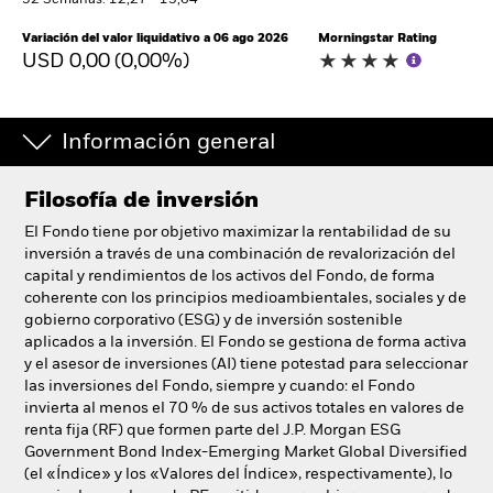
52 Semanas: 12,27 - 13,64
España
Change location
Variación del valor liquidativo a 06 ago 2026
Morningstar Rating
USD 0,00 (0,00%)
BlackRock
Información general
iShares
Aladdin
Filosofía de inversión
El Fondo tiene por objetivo maximizar la rentabilidad de su
Nuestra compañía
inversión a través de una combinación de revalorización del
capital y rendimientos de los activos del Fondo, de forma
coherente con los principios medioambientales, sociales y de
gobierno corporativo (ESG) y de inversión sostenible
aplicados a la inversión. El Fondo se gestiona de forma activa
y el asesor de inversiones (AI) tiene potestad para seleccionar
las inversiones del Fondo, siempre y cuando: el Fondo
invierta al menos el 70 % de sus activos totales en valores de
renta fija (RF) que formen parte del J.P. Morgan ESG
Government Bond Index-Emerging Market Global Diversified
(el «Índice» y los «Valores del Índice», respectivamente), lo