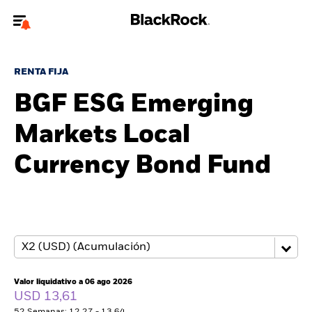
Bienvenido a la página web de BlackRock para inversores
particulares.
RENTA FIJA
¿No eres un inversor particular? Para acceder a contenido más
BGF ESG Emerging
relevante, por favor, actualiza
tu tipo de usuario.
Markets Local
Quiénes somos
Currency Bond Fund
Productos
Perspectivas
Educación
Valor liquidativo a 06 ago 2026
Particulares
USD 13,61