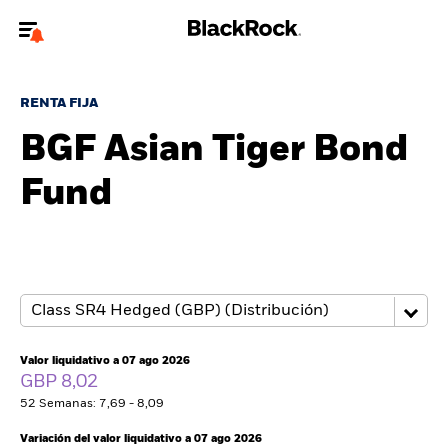
Bienvenido a la página web de BlackRock para inversores
particulares.
RENTA FIJA
¿No eres un inversor particular? Para acceder a contenido más
BGF Asian Tiger Bond
relevante, por favor, actualiza
tu tipo de usuario.
Fund
Quiénes somos
Productos
Perspectivas
Educación
Valor liquidativo a 07 ago 2026
GBP 8,02
52 Semanas: 7,69 - 8,09
Particulares
Variación del valor liquidativo a 07 ago 2026