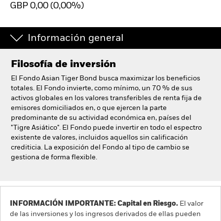
GBP 0,00 (0,00%)
España
Change location
Información general
BlackRock
Filosofía de inversión
iShares
El Fondo Asian Tiger Bond busca maximizar los beneficios
Aladdin
totales. El Fondo invierte, como mínimo, un 70 % de sus
activos globales en los valores transferibles de renta fija de
emisores domiciliados en, o que ejercen la parte
Nuestra compañía
predominante de su actividad económica en, países del
"Tigre Asiático". El Fondo puede invertir en todo el espectro
existente de valores, incluidos aquellos sin calificación
crediticia. La exposición del Fondo al tipo de cambio se
gestiona de forma flexible.
INFORMACIÓN IMPORTANTE: Capital en Riesgo.
El valor
de las inversiones y los ingresos derivados de ellas pueden