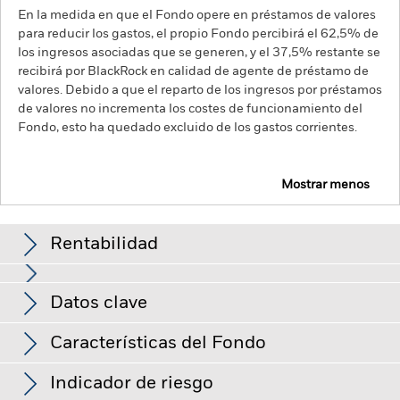
En la medida en que el Fondo opere en préstamos de valores
para reducir los gastos, el propio Fondo percibirá el 62,5% de
los ingresos asociadas que se generen, y el 37,5% restante se
recibirá por BlackRock en calidad de agente de préstamo de
valores. Debido a que el reparto de los ingresos por préstamos
de valores no incrementa los costes de funcionamiento del
Fondo, esto ha quedado excluido de los gastos corrientes.
Mostrar menos
BGF Asian Tiger Bond Fund
Rentabilidad
Gráfico de rendimiento
Datos clave
El riesgo de crédito, los cambios en los tipos de interés y/o los
impagos de los emisores tendrán un impacto significativo en
la rentabilidad de los títulos de renta fija. Las rebajas de la
Ver gráfico completo
Características del Fondo
calificación de solvencia potenciales o reales pueden
Activos netos del Fondo
USD 2.031.335.366
incrementar el nivel de riesgo.
Los mercados emergentes
a 07 ago 2026
suelen ser más sensibles a las condiciones económicas y
Indicador de riesgo
políticas que los mercados desarrollados. Entre otros factores
Número de posiciones
390