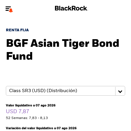
Bienvenido a la página web de BlackRock para inversores
particulares.
RENTA FIJA
¿No eres un inversor particular? Para acceder a contenido más
BGF Asian Tiger Bond
relevante, por favor, actualiza
tu tipo de usuario.
Fund
Quiénes somos
Productos
Perspectivas
Educación
Valor liquidativo a 07 ago 2026
USD 7,87
52 Semanas: 7,83 - 8,13
Particulares
Variación del valor liquidativo a 07 ago 2026