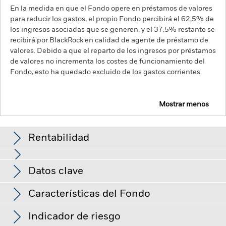
En la medida en que el Fondo opere en préstamos de valores
para reducir los gastos, el propio Fondo percibirá el 62,5% de
los ingresos asociadas que se generen, y el 37,5% restante se
recibirá por BlackRock en calidad de agente de préstamo de
valores. Debido a que el reparto de los ingresos por préstamos
de valores no incrementa los costes de funcionamiento del
Fondo, esto ha quedado excluido de los gastos corrientes.
Mostrar menos
BGF Asian Tiger Bond Fund
Rentabilidad
Gráfico de rendimiento
Datos clave
El riesgo de crédito, los cambios en los tipos de interés y/o los
impagos de los emisores tendrán un impacto significativo en
la rentabilidad de los títulos de renta fija. Las rebajas de la
Ver gráfico completo
Características del Fondo
calificación de solvencia potenciales o reales pueden
Activos netos del Fondo
USD 2.031.335.366
incrementar el nivel de riesgo.
Los mercados emergentes
a 07 ago 2026
suelen ser más sensibles a las condiciones económicas y
Indicador de riesgo
políticas que los mercados desarrollados. Entre otros factores
Número de posiciones
390