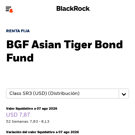
Bienvenido a la página web de BlackRock para inversores
particulares.
RENTA FIJA
¿No eres un inversor particular? Para acceder a contenido más
BGF Asian Tiger Bond
relevante, por favor, actualiza
tu tipo de usuario.
Fund
Quiénes somos
Productos
Perspectivas
Educación
Valor liquidativo a 07 ago 2026
USD 7,87
52 Semanas: 7,83 - 8,13
Particulares
Variación del valor liquidativo a 07 ago 2026