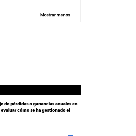
Mostrar menos
mativa
Prospectus
Download
Holdings
Literatura
je de pérdidas o ganancias anuales en
a evaluar cómo se ha gestionado el