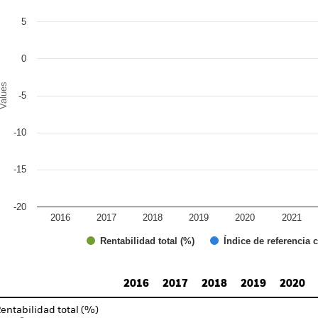
e chart has 1 X axis displaying categories.
e chart has 1 Y axis displaying Values. Range: -20 to 10.
5
0
alues
-5
-10
-15
-20
2016
2017
2018
2019
2020
2021
Índice de referencia 
Rentabilidad total (%)
d of interactive chart.
2016
2017
2018
2019
2020
entabilidad total (%)