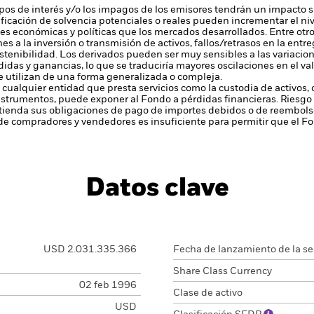
tipos de interés y/o los impagos de los emisores tendrán un impacto si
alificación de solvencia potenciales o reales pueden incrementar el ni
nes económicas y políticas que los mercados desarrollados. Entre otr
es a la inversión o transmisión de activos, fallos/retrasos en la ent
stenibilidad.
Los derivados pueden ser muy sensibles a las variacione
das y ganancias, lo que se traduciría mayores oscilaciones en el val
 utilizan de una forma generalizada o compleja.
 cualquier entidad que presta servicios como la custodia de activos,
instrumentos, puede exponer al Fondo a pérdidas financieras.
Riesgo 
enda sus obligaciones de pago de importes debidos o de reembolso
de compradores y vendedores es insuficiente para permitir que el F
Datos clave
USD 2.031.335.366
Fecha de lanzamiento de la se
Share Class Currency
02 feb 1996
Clase de activo
USD