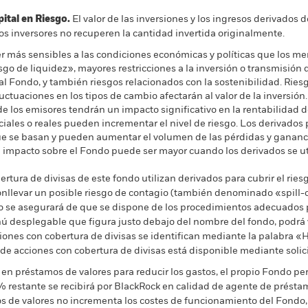
al en Riesgo.
El valor de las inversiones y los ingresos derivados d
os inversores no recuperen la cantidad invertida originalmente.
más sensibles a las condiciones económicas y políticas que los mer
o de liquidez», mayores restricciones a la inversión o transmisión de
l Fondo, y también riesgos relacionados con la sostenibilidad. Riesg
luctuaciones en los tipos de cambio afectarán al valor de la inversión.
de los emisores tendrán un impacto significativo en la rentabilidad de 
nciales o reales pueden incrementar el nivel de riesgo. Los derivados
 que se basan y pueden aumentar el volumen de las pérdidas y gananci
 El impacto sobre el Fondo puede ser mayor cuando los derivados se u
rtura de divisas de este fondo utilizan derivados para cubrir el ries
onllevar un posible riesgo de contagio (también denominado «spill-ov
o se asegurará de que se dispone de los procedimientos adecuados p
nú desplegable que figura justo debajo del nombre del fondo, podrá v
cciones con cobertura de divisas se identifican mediante la palabra
 de acciones con cobertura de divisas está disponible mediante solic
en préstamos de valores para reducir los gastos, el propio Fondo per
% restante se recibirá por BlackRock en calidad de agente de préstam
os de valores no incrementa los costes de funcionamiento del Fondo,