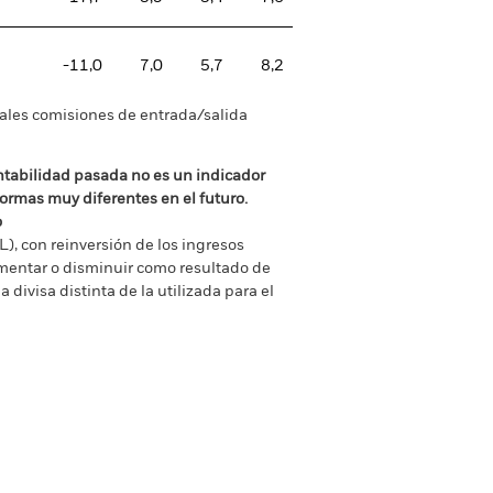
-11,0
7,0
5,7
8,2
tuales comisiones de entrada/salida
ntabilidad pasada no es un indicador
formas muy diferentes en el futuro.
o
), con reinversión de los ingresos
mentar o disminuir como resultado de
a divisa distinta de la utilizada para el