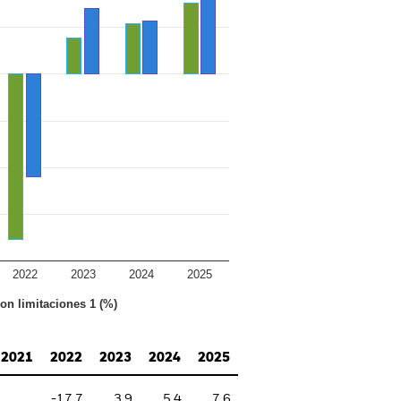
2022
2023
2024
2025
con limitaciones 1 (%)
2021
2022
2023
2024
2025
-17,7
3,9
5,4
7,6