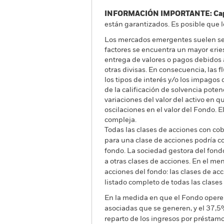
INFORMACIÓN IMPORTANTE: Capit
están garantizados. Es posible que l
Los mercados emergentes suelen ser 
factores se encuentra un mayor «riesg
entrega de valores o pagos debidos a
otras divisas. En consecuencia, las f
los tipos de interés y/o los impagos 
de la calificación de solvencia pote
variaciones del valor del activo en
oscilaciones en el valor del Fondo.
compleja.
Todas las clases de acciones con cobe
para una clase de acciones podría c
fondo. La sociedad gestora del fond
a otras clases de acciones. En el me
acciones del fondo: las clases de a
listado completo de todas las clases
En la medida en que el Fondo opere 
asociadas que se generen, y el 37,5
reparto de los ingresos por préstam