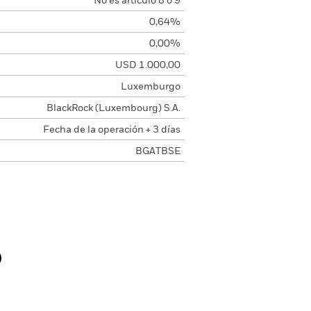
No es artículo 8 o 9
0,64%
0,00%
USD 1.000,00
Luxemburgo
BlackRock (Luxembourg) S.A.
Fecha de la operación + 3 días
BGATBSE
o