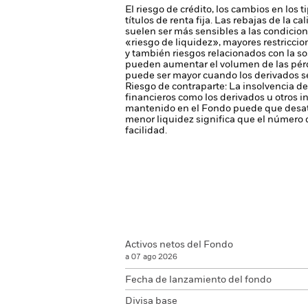
El riesgo de crédito, los cambios en los 
títulos de renta fija. Las rebajas de la c
suelen ser más sensibles a las condicio
«riesgo de liquidez», mayores restriccion
y también riesgos relacionados con la so
pueden aumentar el volumen de las pérdi
puede ser mayor cuando los derivados se
Riesgo de contraparte: La insolvencia de
financieros como los derivados u otros 
mantenido en el Fondo puede que desati
menor liquidez significa que el número 
facilidad.
Activos netos del Fondo
a 07 ago 2026
Fecha de lanzamiento del fondo
Divisa base