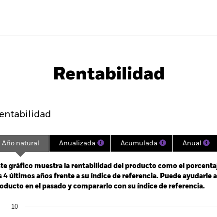
PRIIP KID
Ficha infor
d
Rentabilidad
entabilidad
Datos clave
Gestores del fondo
entabilidad
Año natural
Anualizada
Acumulada
Anual
ge: 2021-03-31 00:00:00 to 2026-07-31 00:00:00.
: -48 to 24.
te gráfico muestra la rentabilidad del producto como el porcenta
s 4 últimos años frente a su índice de referencia. Puede ayudarle 
oducto en el pasado y compararlo con su índice de referencia.
art
10
r chart with 2 data series.