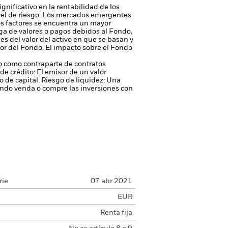
gnificativo en la rentabilidad de los
vel de riesgo.
Los mercados emergentes
os factores se encuentra un mayor
rega de valores o pagos debidos al Fondo,
s del valor del activo en que se basan y
or del Fondo. El impacto sobre el Fondo
 o como contraparte de contratos
de crédito: El emisor de un valor
 de capital.
Riesgo de liquidez: Una
ondo venda o compre las inversiones con
rie
07 abr 2021
EUR
Renta fija