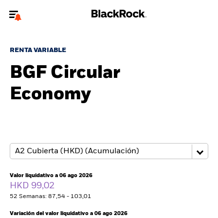
Bienvenido a la página web de BlackRock para inversores
particulares.
RENTA VARIABLE
¿No eres un inversor particular? Para acceder a contenido más
BGF Circular
relevante, por favor, actualiza
tu tipo de usuario.
Economy
Quiénes somos
Productos
Perspectivas
Educación
Valor liquidativo a 06 ago 2026
HKD 99,02
52 Semanas: 87,54 - 103,01
Particulares
Variación del valor liquidativo a 06 ago 2026