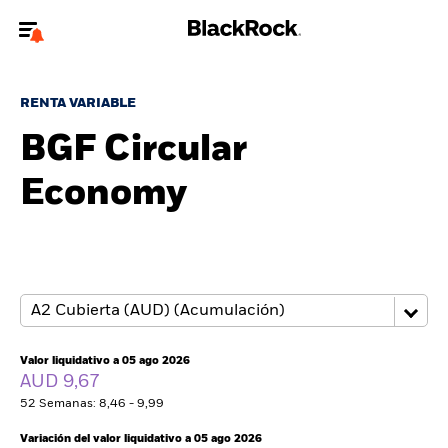
Bienvenido a la página web de BlackRock para inversores
particulares.
RENTA VARIABLE
¿No eres un inversor particular? Para acceder a contenido más
BGF Circular
relevante, por favor, actualiza
tu tipo de usuario.
Economy
Quiénes somos
Productos
Perspectivas
Educación
Valor liquidativo a 05 ago 2026
AUD 9,67
52 Semanas: 8,46 - 9,99
Particulares
Variación del valor liquidativo a 05 ago 2026