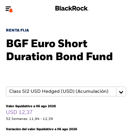
Bienvenido a la página web de BlackRock para inversores
particulares.
RENTA FIJA
¿No eres un inversor particular? Para acceder a contenido más
BGF Euro Short
relevante, por favor, actualiza
tu tipo de usuario.
Duration Bond Fund
Quiénes somos
Productos
Perspectivas
Educación
Valor liquidativo a 06 ago 2026
USD 12,37
52 Semanas: 11,94 - 12,39
Particulares
Variación del valor liquidativo a 06 ago 2026