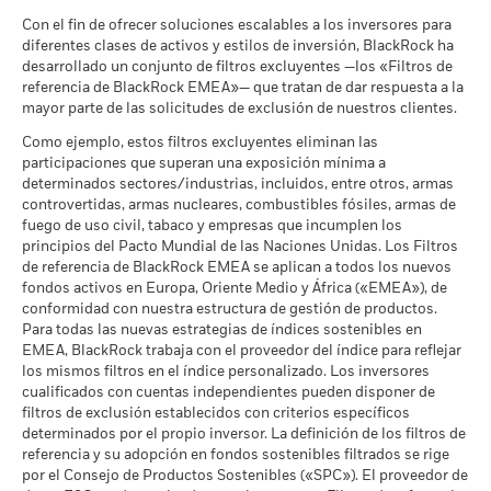
formas muy diferentes en el futuro. Puede ayudarle a evaluar
Moderado
de MSCI (0-10)
Rendimiento medio cada año
MSCI - Empresas que no
0,00%
Con el fin de ofrecer soluciones escalables a los inversores para
cómo se ha gestionado el fondo en el pasado
a 17 jul 2026
cumplen lo establecido en el
diferentes clases de activos y estilos de inversión, BlackRock ha
La rentabilidad se muestra tomando como base el Valor
Pacto Mundial de las
Lo que puede recibir una vez deducidos los 
Clasificación Global de
Bond EUR Short Term
desarrollado un conjunto de filtros excluyentes —los «Filtros de
Favorable
Naciones Unidas
Liquidativo (VL), con reinversión de los ingresos brutos
Rendimiento medio cada año
Fondos de Lipper
referencia de BlackRock EMEA»— que tratan de dar respuesta a la
a 30 jun 2026
cuando corresponda. La rentabilidad de su inversión puede
a 17 jul 2026
mayor parte de las solicitudes de exclusión de nuestros clientes.
El escenario de tensión muestra lo que usted podría recibir en
aumentar o disminuir como resultado de las fluctuaciones del
MSCI - Carbón Térmico
0,00%
circunstancias extremas de los mercados.
Intensidad Media Ponderada
103,15
Como ejemplo, estos filtros excluyentes eliminan las
valor de las divisas si su inversión se realiza en una divisa
a 30 jun 2026
de Exposición al Carbono de
participaciones que superan una exposición mínima a
distinta de la utilizada para el cálculo de la rentabilidad
MSCI (toneladas de
determinados sectores/industrias, incluidos, entre otros, armas
MSCI - Arenas Bituminosas
0,00%
pasada. Fuente: Blackrock
emisiones de CO2 / millón de
controvertidas, armas nucleares, combustibles fósiles, armas de
a 30 jun 2026
$ en ventas)
fuego de uso civil, tabaco y empresas que incumplen los
a 17 jul 2026
principios del Pacto Mundial de las Naciones Unidas. Los Filtros
Porcentaje de Cobertura ESG
84,94
de referencia de BlackRock EMEA se aplican a todos los nuevos
de MSCI
fondos activos en Europa, Oriente Medio y África («EMEA»), de
Cobertura de Implicación
44,14%
a 17 jul 2026
conformidad con nuestra estructura de gestión de productos.
Empresarial
Para todas las nuevas estrategias de índices sostenibles en
a 30 jun 2026
Puntuación de Calidad ESG
56,41
EMEA, BlackRock trabaja con el proveedor del índice para reflejar
de MSCI - Percentil entre
Porcentaje del Fondo no
los mismos filtros en el índice personalizado. Los inversores
55,83%
Empresas Similares
cubierto
cualificados con cuentas independientes pueden disponer de
a 17 jul 2026
a 30 jun 2026
filtros de exclusión establecidos con criterios específicos
Fondos en Grupo de
156
determinados por el propio inversor. La definición de los filtros de
Características Similares
referencia y su adopción en fondos sostenibles filtrados se rige
Las exposiciones a Implicación Empresarial de BlackRock
a 17 jul 2026
por el Consejo de Productos Sostenibles («SPC»). El proveedor de
indicadas anteriormente para Carbón Térmico y Arenas