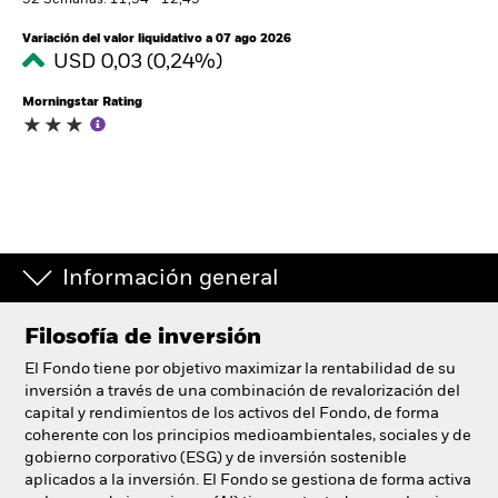
52 Semanas: 11,34 - 12,45
España
Change location
Variación del valor liquidativo a 07 ago 2026
USD 0,03 (0,24%)
BlackRock
Morningstar Rating
iShares
Aladdin
Nuestra compañía
Información general
Filosofía de inversión
El Fondo tiene por objetivo maximizar la rentabilidad de su
inversión a través de una combinación de revalorización del
capital y rendimientos de los activos del Fondo, de forma
coherente con los principios medioambientales, sociales y de
gobierno corporativo (ESG) y de inversión sostenible
aplicados a la inversión. El Fondo se gestiona de forma activa