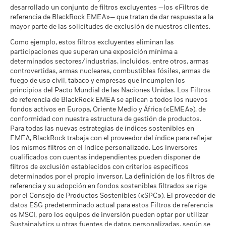
Pacto Mundial de las
Lo que puede recibir una vez deducidos los 
desarrollado un conjunto de filtros excluyentes —los «Filtros de
cuando corresponda. La rentabilidad de su inversión puede
Favorable
Naciones Unidas
Rendimiento medio cada año
referencia de BlackRock EMEA»— que tratan de dar respuesta a la
aumentar o disminuir como resultado de las fluctuaciones del
a 30 jun 2026
mayor parte de las solicitudes de exclusión de nuestros clientes.
El escenario de tensión muestra lo que usted podría recibir en
valor de las divisas si su inversión se realiza en una divisa
MSCI - Carbón Térmico
0,00%
circunstancias extremas de los mercados.
distinta de la utilizada para el cálculo de la rentabilidad
Como ejemplo, estos filtros excluyentes eliminan las
a 30 jun 2026
pasada. Fuente: Blackrock
participaciones que superan una exposición mínima a
determinados sectores/industrias, incluidos, entre otros, armas
MSCI - Arenas Bituminosas
0,00%
controvertidas, armas nucleares, combustibles fósiles, armas de
a 30 jun 2026
fuego de uso civil, tabaco y empresas que incumplen los
principios del Pacto Mundial de las Naciones Unidas. Los Filtros
de referencia de BlackRock EMEA se aplican a todos los nuevos
fondos activos en Europa, Oriente Medio y África («EMEA»), de
Cobertura de Implicación
4,78%
conformidad con nuestra estructura de gestión de productos.
Empresarial
Para todas las nuevas estrategias de índices sostenibles en
a 30 jun 2026
EMEA, BlackRock trabaja con el proveedor del índice para reflejar
Porcentaje del Fondo no
los mismos filtros en el índice personalizado. Los inversores
95,23%
cubierto
cualificados con cuentas independientes pueden disponer de
a 30 jun 2026
filtros de exclusión establecidos con criterios específicos
determinados por el propio inversor. La definición de los filtros de
referencia y su adopción en fondos sostenibles filtrados se rige
Las exposiciones a Implicación Empresarial de BlackRock
por el Consejo de Productos Sostenibles («SPC»). El proveedor de
indicadas anteriormente para Carbón Térmico y Arenas
datos ESG predeterminado actual para estos Filtros de referencia
Bituminosas se calculan y notifican para aquellas empresas
es MSCI, pero los equipos de inversión pueden optar por utilizar
en las que más de un 5 % de sus ingresos proceden de la
Sustainalytics u otras fuentes de datos personalizadas, según se