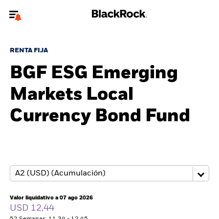
Bienvenido a la página web de BlackRock para inversores
particulares.
RENTA FIJA
¿No eres un inversor particular? Para acceder a contenido más
BGF ESG Emerging
relevante, por favor, actualiza
tu tipo de usuario.
Markets Local
Quiénes somos
Currency Bond Fund
Productos
Perspectivas
Educación
Valor liquidativo a 07 ago 2026
Particulares
USD 12,44