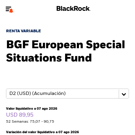
Bienvenido a la página web de BlackRock para inversores
particulares.
RENTA VARIABLE
¿No eres un inversor particular? Para acceder a contenido más
BGF European Special
relevante, por favor, actualiza
tu tipo de usuario.
Situations Fund
Quiénes somos
Productos
Perspectivas
Educación
Valor liquidativo a 07 ago 2026
USD 89,95
52 Semanas: 75,07 - 90,75
Particulares
Variación del valor liquidativo a 07 ago 2026