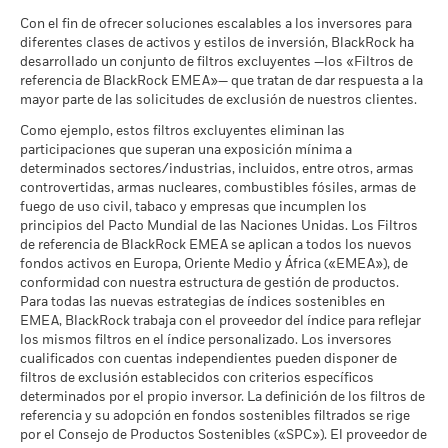
la rentabilidad futura. Los mercados podrían evolucionar de
Rendimiento medio cada año
a 17 jul 2026
MSCI - Tabaco
-
Con el fin de ofrecer soluciones escalables a los inversores para
formas muy diferentes en el futuro. Puede ayudarle a evaluar
a -
Puntuación de Calidad ESG
7,81
diferentes clases de activos y estilos de inversión, BlackRock ha
Lo que puede recibir una vez deducidos los 
cómo se ha gestionado el fondo en el pasado
Moderado
de MSCI (0-10)
desarrollado un conjunto de filtros excluyentes —los «Filtros de
Rendimiento medio cada año
MSCI - Empresas que no
-
La rentabilidad se muestra tomando como base el Valor
a 17 jul 2026
cumplen lo establecido en el
referencia de BlackRock EMEA»— que tratan de dar respuesta a la
Liquidativo (VL), con reinversión de los ingresos brutos
Pacto Mundial de las
mayor parte de las solicitudes de exclusión de nuestros clientes.
Lo que puede recibir una vez deducidos los 
Clasificación Global de
Equity Europe
cuando corresponda. La rentabilidad de su inversión puede
Favorable
Naciones Unidas
Rendimiento medio cada año
Fondos de Lipper
aumentar o disminuir como resultado de las fluctuaciones del
Como ejemplo, estos filtros excluyentes eliminan las
a -
a 17 jul 2026
El escenario de tensión muestra lo que usted podría recibir en
participaciones que superan una exposición mínima a
valor de las divisas si su inversión se realiza en una divisa
MSCI - Carbón Térmico
-
determinados sectores/industrias, incluidos, entre otros, armas
circunstancias extremas de los mercados.
distinta de la utilizada para el cálculo de la rentabilidad
Intensidad Media Ponderada
66,65
a -
controvertidas, armas nucleares, combustibles fósiles, armas de
de Exposición al Carbono de
pasada. Fuente: Blackrock
MSCI (toneladas de
fuego de uso civil, tabaco y empresas que incumplen los
MSCI - Arenas Bituminosas
-
emisiones de CO2 / millón de
principios del Pacto Mundial de las Naciones Unidas. Los Filtros
a -
$ en ventas)
de referencia de BlackRock EMEA se aplican a todos los nuevos
a 17 jul 2026
fondos activos en Europa, Oriente Medio y África («EMEA»), de
conformidad con nuestra estructura de gestión de productos.
Porcentaje de Cobertura ESG
99,19
Para todas las nuevas estrategias de índices sostenibles en
de MSCI
Cobertura de Implicación
-
EMEA, BlackRock trabaja con el proveedor del índice para reflejar
a 17 jul 2026
Empresarial
los mismos filtros en el índice personalizado. Los inversores
a -
Puntuación de Calidad ESG
20,67
cualificados con cuentas independientes pueden disponer de
de MSCI - Percentil entre
filtros de exclusión establecidos con criterios específicos
Porcentaje del Fondo no
-
Empresas Similares
determinados por el propio inversor. La definición de los filtros de
cubierto
a 17 jul 2026
referencia y su adopción en fondos sostenibles filtrados se rige
a -
por el Consejo de Productos Sostenibles («SPC»). El proveedor de
Fondos en Grupo de
1.316