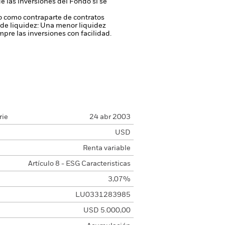
de las inversiones del Fondo si se
 o como contraparte de contratos
de liquidez: Una menor liquidez
pre las inversiones con facilidad.
rie
24 abr 2003
USD
Renta variable
Artículo 8 - ESG Caracteristicas
3,07%
LU0331283985
USD 5.000,00