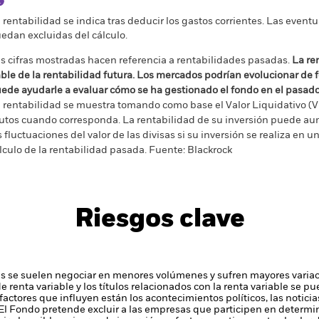
 rentabilidad se indica tras deducir los gastos corrientes. Las even
edan excluidas del cálculo.
s cifras mostradas hacen referencia a rentabilidades pasadas.
La re
able de la rentabilidad futura. Los mercados podrían evolucionar de 
ede ayudarle a evaluar cómo se ha gestionado el fondo en el pasad
 rentabilidad se muestra tomando como base el Valor Liquidativo (VL
utos cuando corresponda. La rentabilidad de su inversión puede au
s fluctuaciones del valor de las divisas si su inversión se realiza en un
lculo de la rentabilidad pasada. Fuente: Blackrock
Riesgos clave
 se suelen negociar en menores volúmenes y sufren mayores variac
s de renta variable y los títulos relacionados con la renta variable se
 factores que influyen están los acontecimientos políticos, las notic
El Fondo pretende excluir a las empresas que participen en determi