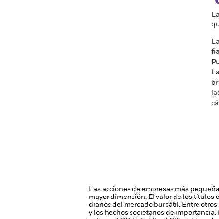
La
qu
La
fi
Pu
La
br
la
cá
Las acciones de empresas más pequeñas
mayor dimensión.
El valor de los título
diarios del mercado bursátil. Entre otros
y los hechos societarios de importancia.