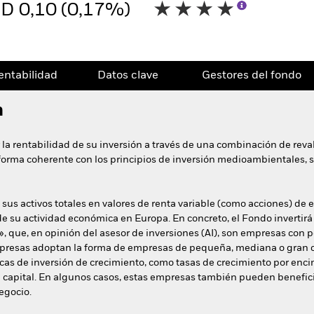
D 0,10 (0,17%)
entabilidad
Datos clave
Gestores del fondo
n
 la rentabilidad de su inversión a través de una combinación de reval
e forma coherente con los principios de inversión medioambientales, 
 sus activos totales en valores de renta variable (como acciones) de
 su actividad económica en Europa. En concreto, el Fondo invertirá e
, que, en opinión del asesor de inversiones (AI), son empresas con 
empresas adoptan la forma de empresas de pequeña, mediana o gran c
icas de inversión de crecimiento, como tasas de crecimiento por enc
l capital. En algunos casos, estas empresas también pueden benefici
negocio.