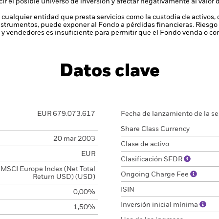
ucir el posible universo de inversión y afectar negativamente al valor 
 cualquier entidad que presta servicios como la custodia de activos,
instrumentos, puede exponer al Fondo a pérdidas financieras.
Riesgo 
y vendedores es insuficiente para permitir que el Fondo venda o com
Datos clave
EUR 679.073.617
Fecha de lanzamiento de la se
Share Class Currency
20 mar 2003
Clase de activo
EUR
Clasificación SFDR
MSCI Europe Index (Net Total
Ongoing Charge Fee
Return USD) (USD)
ISIN
0,00%
Inversión inicial mínima
1,50%