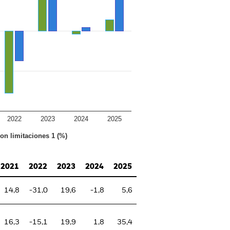
2022
2023
2024
2025
con limitaciones 1 (%)
2021
2022
2023
2024
2025
14,8
-31,0
19,6
-1,8
5,6
16,3
-15,1
19,9
1,8
35,4