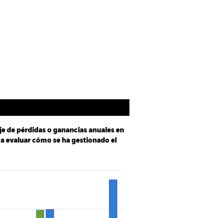
b Disclosure
Prospectus
Holdings
Literatura
je de pérdidas o ganancias anuales en
e a evaluar cómo se ha gestionado el