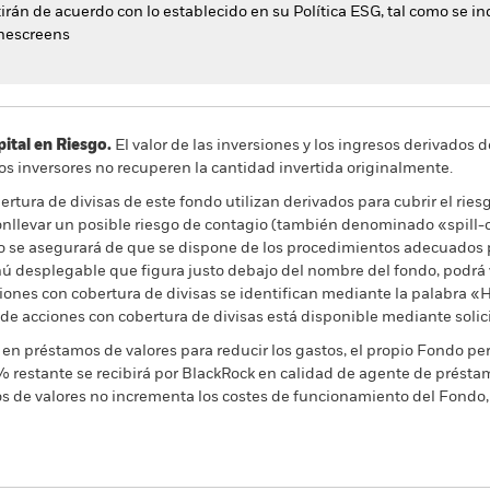
irán de acuerdo con lo establecido en su Política ESG, tal como se indi
nescreens
al en Riesgo.
El valor de las inversiones y los ingresos derivados d
os inversores no recuperen la cantidad invertida originalmente.
rtura de divisas de este fondo utilizan derivados para cubrir el ries
onllevar un posible riesgo de contagio (también denominado «spill-ov
o se asegurará de que se dispone de los procedimientos adecuados p
nú desplegable que figura justo debajo del nombre del fondo, podrá v
cciones con cobertura de divisas se identifican mediante la palabra
 de acciones con cobertura de divisas está disponible mediante solic
en préstamos de valores para reducir los gastos, el propio Fondo per
% restante se recibirá por BlackRock en calidad de agente de préstam
os de valores no incrementa los costes de funcionamiento del Fondo,