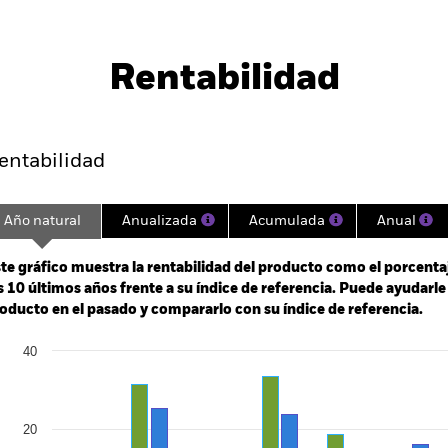
PRIIP KID
Ficha informativa
SFDR We
uations
Download
Rentabilidad
entabilidad
Datos clave
Gestores del fondo
entabilidad
Año natural
Anualizada
Acumulada
Anual
ge: 2003-01-01 00:00:00 to 2026-07-31 00:00:00.
: 0 to 600.
te gráfico muestra la rentabilidad del producto como el porcenta
s 10 últimos años frente a su índice de referencia. Puede ayudarl
oducto en el pasado y compararlo con su índice de referencia.
art
40
r chart with 2 data series.
e chart has 1 X axis displaying categories.
e chart has 1 Y axis displaying Values. Range: -40 to 40.
20