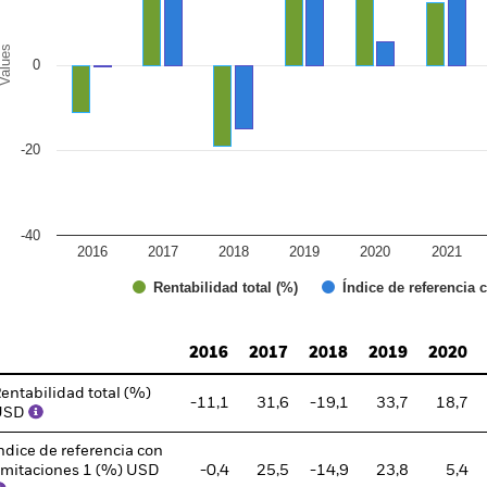
alues
0
-20
-40
2016
2017
2018
2019
2020
2021
Índice de referencia 
Rentabilidad total (%)
d of interactive chart.
2016
2017
2018
2019
2020
entabilidad total (%)
-11,1
31,6
-19,1
33,7
18,7
USD
ndice de referencia con
imitaciones 1 (%) USD
-0,4
25,5
-14,9
23,8
5,4