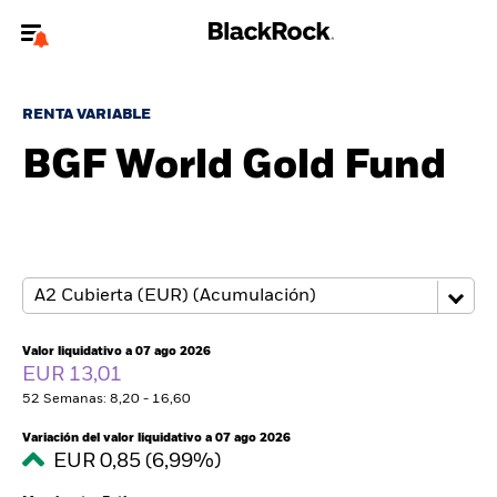
Bienvenido a la página web de BlackRock para inversores
particulares.
RENTA VARIABLE
¿No eres un inversor particular? Para acceder a contenido más
BGF World Gold Fund
relevante, por favor, actualiza
tu tipo de usuario.
Quiénes somos
Productos
Perspectivas
Valor liquidativo a 07 ago 2026
EUR 13,01
Educación
52 Semanas: 8,20 - 16,60
Variación del valor liquidativo a 07 ago 2026
Particulares
EUR 0,85 (6,99%)