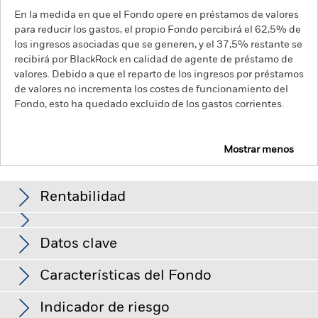
En la medida en que el Fondo opere en préstamos de valores
para reducir los gastos, el propio Fondo percibirá el 62,5% de
los ingresos asociadas que se generen, y el 37,5% restante se
recibirá por BlackRock en calidad de agente de préstamo de
valores. Debido a que el reparto de los ingresos por préstamos
de valores no incrementa los costes de funcionamiento del
Fondo, esto ha quedado excluido de los gastos corrientes.
Mostrar menos
BGF World Gold Fund
Rentabilidad
Gráfico de rendimiento
Datos clave
El riesgo de inversión se concentra en ciertos sectores, países,
divisas o empresas. Ello significa que el Fondo es más
sensible a cualquier hecho localizado, ya sea económico, de
Ver gráfico completo
Características del Fondo
mercado, político, relacionado con la sostenibilidad o
Activos netos del Fondo
USD 10.850.189.511
normativo.
El valor de los títulos de renta variable y los títulos
a 07 ago 2026
Rentabilidad
relacionados con la renta variable se puede ver afectado por
Indicador de riesgo
los movimientos diarios del mercado bursátil. Entre otros
Número de posiciones
46