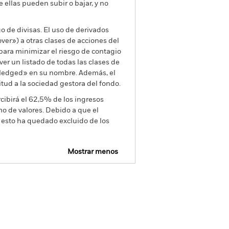
e ellas pueden subir o bajar, y no
go de divisas. El uso de derivados
er») a otras clases de acciones del
ara minimizar el riesgo de contagio
er un listado de todas las clases de
 «Hedged» en su nombre. Además, el
itud a la sociedad gestora del fondo.
cibirá el 62,5% de los ingresos
o de valores. Debido a que el
 esto ha quedado excluido de los
Mostrar menos
mativa
Prospectus
Download
Holdings
Literatura