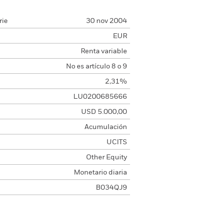
rie
30 nov 2004
EUR
Renta variable
No es artículo 8 o 9
2,31%
LU0200685666
USD 5.000,00
Acumulación
UCITS
Other Equity
Monetario diaria
B034QJ9