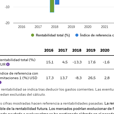
-10
-20
2016
2017
2018
2019
2020
2021
Índice de referencia 
Rentabilidad total (%)
d of interactive chart.
2016
2017
2018
2019
2020
entabilidad total (%)
15,1
4,5
-13,3
17,6
-1,6
EUR
ndice de referencia con
imitaciones 1 (%) USD
17,3
13,7
-8,3
26,5
2,8
 rentabilidad se indica tras deducir los gastos corrientes. Las even
edan excluidas del cálculo.
s cifras mostradas hacen referencia a rentabilidades pasadas.
La re
able de la rentabilidad futura. Los mercados podrían evolucionar de 