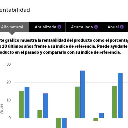
entabilidad
Año natural
Anualizada
Acumulada
Anual
ge: 2004-10-01 00:00:00 to 2026-07-31 00:00:00.
e: -160 to 320.
te gráfico muestra la rentabilidad del producto como el porcenta
s 10 últimos años frente a su índice de referencia. Puede ayudarl
oducto en el pasado y compararlo con su índice de referencia.
art
30
r chart with 2 data series.
e chart has 1 X axis displaying categories.
e chart has 1 Y axis displaying Values. Range: -20 to 30.
20
10
alues
0