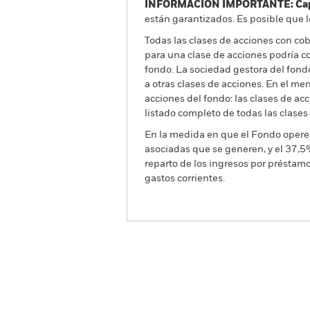
INFORMACIÓN IMPORTANTE: Capit
están garantizados. Es posible que l
Todas las clases de acciones con cobe
para una clase de acciones podría c
fondo. La sociedad gestora del fond
a otras clases de acciones. En el me
acciones del fondo: las clases de a
listado completo de todas las clases
En la medida en que el Fondo opere 
asociadas que se generen, y el 37,5
reparto de los ingresos por préstam
gastos corrientes.
BGF US Basic Value Fund
Información general
R