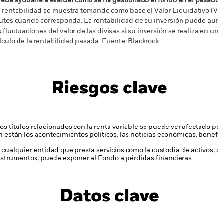
ede ayudarle a evaluar cómo se ha gestionado el fondo en el pasad
 rentabilidad se muestra tomando como base el Valor Liquidativo (VL
utos cuando corresponda. La rentabilidad de su inversión puede au
s fluctuaciones del valor de las divisas si su inversión se realiza en un
lculo de la rentabilidad pasada. Fuente: Blackrock
Riesgos clave
 y los títulos relacionados con la renta variable se puede ver afectado
en están los acontecimientos políticos, las noticias económicas, bene
 cualquier entidad que presta servicios como la custodia de activos,
instrumentos, puede exponer al Fondo a pérdidas financieras.
Datos clave