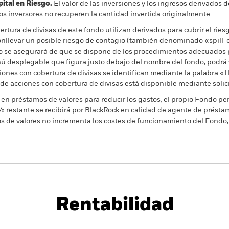
al en Riesgo.
El valor de las inversiones y los ingresos derivados d
os inversores no recuperen la cantidad invertida originalmente.
rtura de divisas de este fondo utilizan derivados para cubrir el ries
onllevar un posible riesgo de contagio (también denominado «spill-ov
o se asegurará de que se dispone de los procedimientos adecuados p
nú desplegable que figura justo debajo del nombre del fondo, podrá v
cciones con cobertura de divisas se identifican mediante la palabra
 de acciones con cobertura de divisas está disponible mediante solic
en préstamos de valores para reducir los gastos, el propio Fondo per
% restante se recibirá por BlackRock en calidad de agente de préstam
os de valores no incrementa los costes de funcionamiento del Fondo,
PRIIP KID
Ficha infor
Rentabilidad
entabilidad
Datos clave
Gestores del fondo