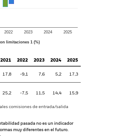
2022
2023
2024
2025
con limitaciones 1 (%)
2021
2022
2023
2024
2025
17,8
-9,1
7,6
5,2
17,3
25,2
-7,5
11,5
14,4
15,9
tuales comisiones de entrada/salida
ntabilidad pasada no es un indicador
formas muy diferentes en el futuro.