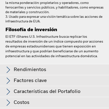
la misma ponderación: propietarios y operadores, como
ferrocarriles y servicios públicos, y habilitadores, como empresas
de materiales y construcción.
3. Usado para expresar una visión temática sobre las acciones de
infraestructura de EUA.
Filosofía de inversión
El ETF iShares U.S. Infrastructure busca replicar los
resultados de inversión de un índice compuesto por acciones
de empresas estadounidenses que tienen exposición en
infraestructura y que podrían beneficiarse de un aumento
potencial en las actividades de infraestructura doméstica.
iShares U.S. Infrastructure ETF
Rendimientos
Factores clave
Gráfico de rendimiento
Características del Portafolio
Activos Netos del Fondo
USD 4.601.833.590
Ver gráfico completo
a 07 ago 2026
Costos
Número de valores
161
Bolsa de Valores
Santiago Stock Exchange