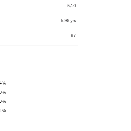
5,10
5,99 yrs
87
04%
00%
00%
04%