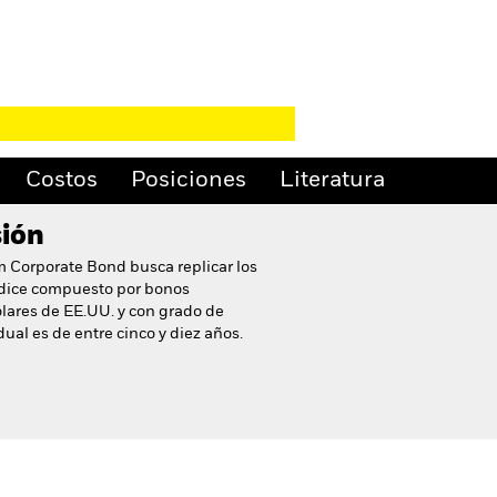
Costos
Posiciones
Literatura
sión
m Corporate Bond busca replicar los
ndice compuesto por bonos
lares de EE.UU. y con grado de
ual es de entre cinco y diez años.
nibles para este fondo
Descargar