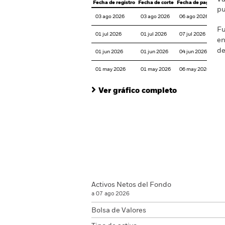
Fecha de registro
Fecha de corte
Fecha de pago
pu
03 ago 2026
03 ago 2026
06 ago 2026
Fu
01 jul 2026
01 jul 2026
07 jul 2026
en
de
01 jun 2026
01 jun 2026
04 jun 2026
01 may 2026
01 may 2026
06 may 2026
Ver gráfico completo
Activos Netos del Fondo
a 07 ago 2026
Bolsa de Valores