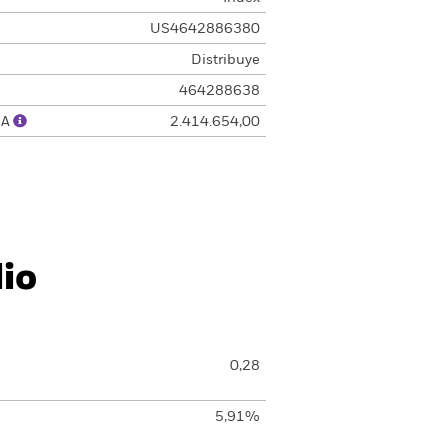
US4642886380
Distribuye
464288638
UA
2.414.654,00
lio
0,28
5,91%