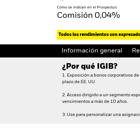
Como se indican en el Prospectus
Comisión 0,04%
Todos los rendimientos son expresad
Información general
Re
¿Por qué
IGIB
?
1. Exposición a bonos corporativos de
plazo de EE. UU.
2. Acceso dirigido a un segmento esp
vencimientos a más de 10 años.
3. Use para personalizar una asignaci
iShares 5-10 Year Investment Gr