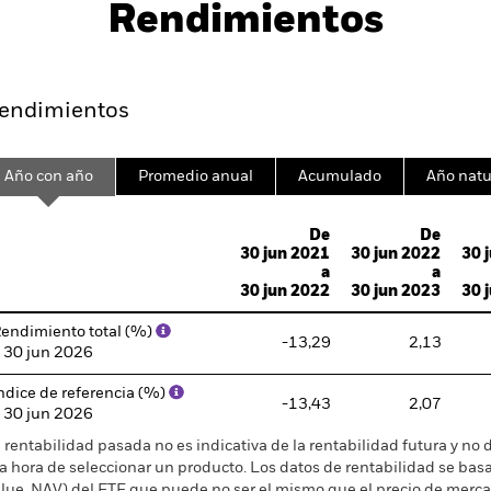
Rendimientos
ndimientos & Distribuciones
Factores Clave
endimientos
Año con año
Promedio anual
Acumulado
Año natu
ge: 2006-10-01 00:00:00 to 2026-07-31 00:00:00.
e: -100 to 200.
De
De
30 jun 2021
30 jun 2022
30 
a
a
30 jun 2022
30 jun 2023
30 
endimiento total (%)
-13,29
2,13
 30 jun 2026
ndice de referencia (%)
-13,43
2,07
 30 jun 2026
 rentabilidad pasada no es indicativa de la rentabilidad futura y no 
la hora de seleccionar un producto. Los datos de rentabilidad se basa
lue, NAV) del ETF que puede no ser el mismo que el precio de mercad