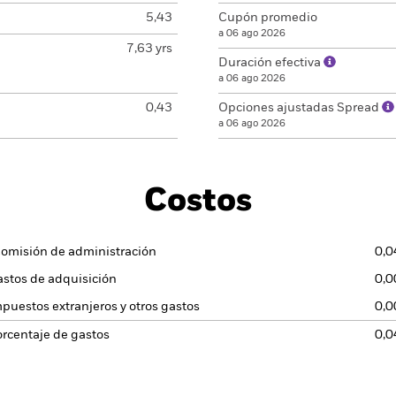
5,43
Cupón promedio
a 06 ago 2026
7,63 yrs
Duración efectiva
a 06 ago 2026
0,43
Opciones ajustadas Spread
a 06 ago 2026
Costos
omisión de administración
0,
stos de adquisición
0,
puestos extranjeros y otros gastos
0,
rcentaje de gastos
0,