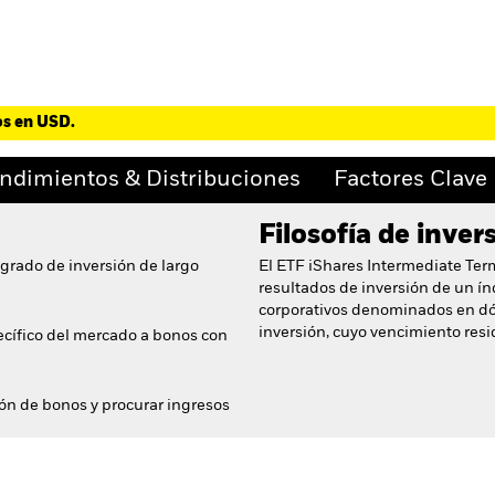
os en USD.
ndimientos & Distribuciones
Factores Clave
Filosofía de inver
 grado de inversión de largo
El ETF iShares Intermediate Ter
resultados de inversión de un í
corporativos denominados en dó
inversión, cuyo vencimiento resid
ecífico del mercado a bonos con
ón de bonos y procurar ingresos
No hay documentos dispo
ade Corporate Bond ETF