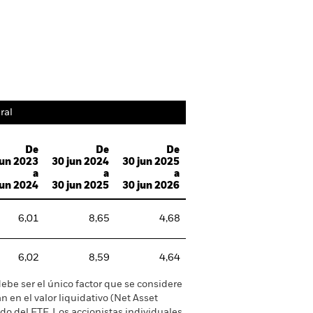
Costos
Posiciones
Literatura
ral
De
De
De
jun 2023
30 jun 2024
30 jun 2025
a
a
a
jun 2024
30 jun 2025
30 jun 2026
6,01
8,65
4,68
6,02
8,59
4,64
debe ser el único factor que se considere
n en el valor liquidativo (Net Asset
o del ETF. Los accionistas individuales