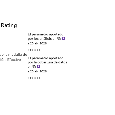
 Rating
El parámetro aportado
por los análisis en %
a 25 abr 2026
100,00
do la medalla de
El parámetro aportado
ión. Efectivo
por la cobertura de datos
en %
a 25 abr 2026
100,00