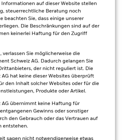
gungen, der Steuergesetzgebung,
e Informationen auf dieser Website stellen
ten Geschäftstätigkeiten
nlageuniversum reduzieren. Dies kann,
, steuerrechtliche Beratung noch
onen des Fonds haben.
te beachten Sie, dass einige unserer
 Vermögenswerten anbieten oder als
 für den Fonds führen.
rliegen. Die Beschränkungen sind auf der
men keinerlei Haftung für den Zugriff
, verlassen Sie möglicherweise die
ent Schweiz AG. Dadurch gelangen Sie
ttanbieters, der nicht reguliert ist. Die
G hat keine dieser Websites überprüft
24.Juni2021
 den Inhalt solcher Websites oder für die
USD
stleistungen, Produkte oder Artikel.
Aktien
 AG übernimmt keine Haftung für
FTSE Developed Core
h entgangenen Gewinns oder sonstiger
Infrastructure 50/50 Net Tax
Index
urch den Gebrauch oder das Vertrauen auf
0.00%
n entstehen.
0.30%
it sagen nicht notwendigerweise etwas