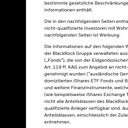
bestimmte gesetzliche Beschränkungen
Informationen enthält.
klung
Eckdaten
FondsManager
Die in den nachfolgenden Seiten entha
nicht-qualifizierte Investoren mit Wohn
nachfolgenden Seiten ist Werbung.
tion aus Kapitalwachstum und Erträgen auf das Fondsvermögen die E
Die Informationen auf den folgenden 
die im Einklang mit den Grundsätzen für auf Nachhaltigkeit sowie U
der BlackRock Gruppe verwalteten ausl
(„Fonds“), die von der Eidgenössisch
Art. 119 ff. KAG zum Angebot an nicht-
nes Gesamtvermögens in den Eigenkapitalinstrumenten von Unterne
genehmigt wurden (“ausländische Gene
chen Aktivität im Infrastruktursektor ausüben und sich an den Zielen
domizilierten iShares ETF Fonds und 
richten. Die meisten Anlagen des Fonds werden in Unternehmen in
 Schwellenländern anlegen.
und weitere Finanzinstrumente, welc
(wie beispielsweise iShares Exchange T
in Übereinstimmung mit seiner ESG-Politik angelegt, und er wend
nicht alle Anteilsklassen des BlackRoc
t an, wie im Prospekt dargelegt. Weitere Informationen finden Sie 
qualifizierte Anleger verfügbar sind. 
Anteilsklassen, einschliesslich der Zul
entnehmen.