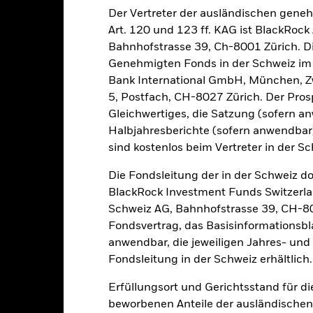
Der Vertreter der ausländischen gene
alrisiken.
Der Wert der Anlagen und die daraus entstandenen Ertr
n. Anleger erhalten den ursprünglich investierten Betrag eventuell 
Art. 120 und 123 ff. KAG ist BlackRo
Bahnhofstrasse 39, Ch-8001 Zürich. Di
sicherung dieses Fonds setzen Derivate zur Absicherung des Währun
Genehmigten Fonds in der Schweiz im S
nte ein potenzielles Risiko der Ansteckung (auch unter der Bezeichnu
Bank International GmbH, München, Zw
e Verwaltungsgesellschaft des Fonds wird sicherstellen, dass ang
 Anteilsklassen vorhanden sind. Über das Drop-Down-Feld direkt u
5, Postfach, CH-8027 Zürich. Der Prosp
in dem Fonds anzeigen lassen. Die Anteilsklassen mit Währungsabsic
Gleichwertiges, die Satzung (sofern a
e gekennzeichnet. Eine vollständige Liste aller Anteilsklassen mi
Halbjahresberichte (sofern anwendba
haft des Fonds erhältlich.
sind kostenlos beim Vertreter in der Sc
eschäfte tätigt, um Kosten zu senken, erhält der Fonds 62,5% des d
Die Fondsleitung der in der Schweiz d
 an BlackRock im Rahmen seiner Leihetätigkeit. Da die Ertragsaufte
verteuern, sind diese nicht in den laufenden Kosten enthalten.
BlackRock Investment Funds Switzerl
Schweiz AG, Bahnhofstrasse 39, CH-80
Fondsvertrag, das Basisinformationsbla
anwendbar, die jeweiligen Jahres- und 
PRIIP KID
Factsheet
Verkaufspro
Fondsleitung in der Schweiz erhältlich.
frastructure
Herunterladen
Wertentwicklung
Erfüllungsort und Gerichtsstand für d
beworbenen Anteile der ausländischen