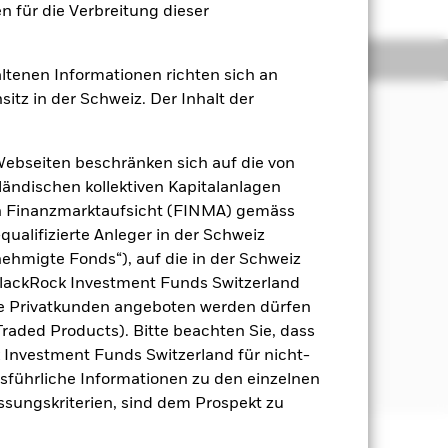
 für die Verbreitung dieser
Positionen
Unterlagen
ltenen Informationen richten sich an
sitz in der Schweiz. Der Inhalt der
rzielung einer Rendite aus Ihrer
Webseiten beschränken sich auf die von
mwelt, Soziales und Governance (ESG)
ändischen kollektiven Kapitalanlagen
en Finanzmarktaufsicht (FINMA) gemäss
qualifizierte Anleger in der Schweiz
hmen weltweit an, die den
hmigte Fonds“), auf die in der Schweiz
 der Vereinten Nationen für die
BlackRock Investment Funds Switzerland
 entwickelten Märkten weltweit
he Privatkunden angeboten werden dürfen
raded Products). Bitte beachten Sie, dass
et Ausschlüsse unter Bezugnahme auf
k Investment Funds Switzerland für nicht-
im Verkaufsprospekt.
Ausführliche Informationen zu den einzelnen
assungskriterien, sind dem Prospekt zu