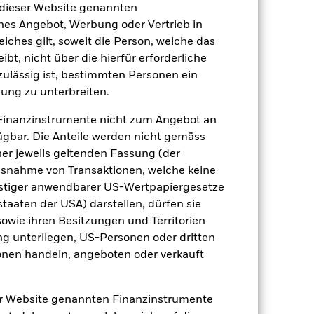
 dieser Website genannten
ches Angebot, Werbung oder Vertrieb in
eiches gilt, soweit die Person, welche das
t, nicht über die hierfür erforderliche
nzulässig ist, bestimmten Personen ein
2022
2023
2024
2025
ung zu unterbreiten.
Vergleichs-Benchmark 2 (%)
Finanzinstrumente nicht zum Angebot an
gbar. Die Anteile werden nicht gemäss
2021
2022
2023
2024
2025
ner jeweils geltenden Fassung (der
 Ausnahme von Transaktionen, welche keine
-14.3
10.2
-2.5
23.8
onstiger anwendbarer US-Wertpapiergesetze
staaten der USA) darstellen, dürfen sie
sowie ihren Besitzungen und Territorien
-5.8
2.2
9.3
14.4
ng unterliegen, US-Personen oder dritten
nen handeln, angeboten oder verkauft
-5.8
2.2
9.3
er Website genannten Finanzinstrumente
der Berechnung ausgenommen sind