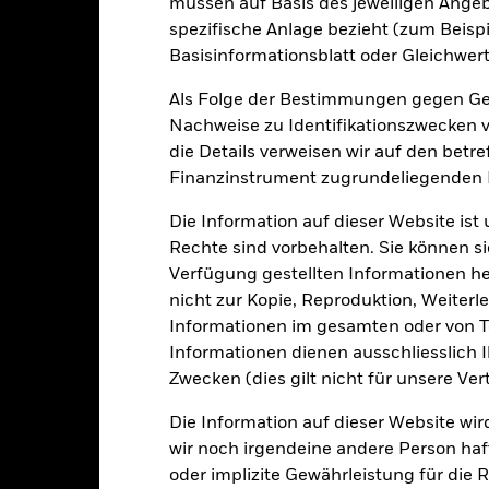
müssen auf Basis des jeweiligen Ange
sgabeauf- und Rücknahmeabschläge.
spezifische Anlage bezieht (zum Beispi
e aufgeführten Zahlen beziehen sich auf die Wertentwicklung in de
Basisinformationsblatt oder Gleichwert
r Vergangenheit ist kein verlässlicher Indikator für die künftige Wer
r Zukunft vollkommen anders entwickeln. Dies kann Ihnen helfen zu 
Als Folge der Bestimmungen gegen Gel
rgangenheit verwaltet wurde.
Nachweise zu Identifikationszwecken ve
e Wertentwicklung wird auf der Grundlage eines Nettoinventarwerts 
die Details verweisen wir auf den betr
gezeigt, sofern vorhanden. Aufgrund von Währungsschwankungen k
Finanzinstrument zugrundeliegenden
sfallen, falls Sie in einer anderen Währung als derjenigen investiere
rgangenheit berechnet wurde.
Quelle:
Blackrock
Die Information auf dieser Website ist
Rechte sind vorbehalten. Sie können si
Verfügung gestellten Informationen he
nicht zur Kopie, Reproduktion, Weiterle
Wesentliche Risiken
Informationen im gesamten oder von Te
Informationen dienen ausschliesslich 
Zwecken (dies gilt nicht für unsere Ver
oren, Länder, Währungen oder Unternehmen konzentriert. Folglich rea
che, nachhaltigkeitsbezogene oder aufsichtsrechtliche Ereignisse.
De
Die Information auf dieser Website wir
bewegungen an den Börsen beeinflusst werden. Weitere Einflussfak
wir noch irgendeine andere Person haf
sse und wichtige Unternehmensereignisse.
Anlagen in Infrastruktu
ungen, staatlichen Aufsichtsvorschriften sowie den jeweiligen Prei
oder implizite Gewährleistung für die R