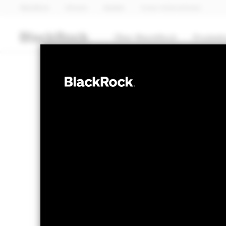
BlackRock
iShares
Aladdin
Unser Unternehmen
Über BlackRock
Produkt
AKTIEN
BGF Sustainabl
Fund
NAV per 06.Aug.2026
NAV per 0
USD 13.22
US
52W-Bandbreite 11.75 - 14.02