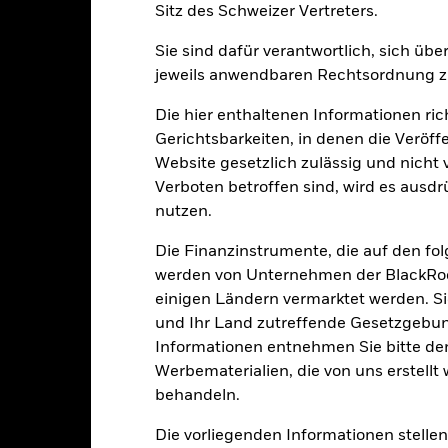
klung
Eckdaten
FondsManager
Sitz des Schweizer Vertreters.
enditen
Sie sind dafür verantwortlich, sich üb
jeweils anwendbaren Rechtsordnung zu
Kalenderjahr
Annualisiert
Kumulativ
Angaben 
Die hier enthaltenen Informationen ric
ge: 2021-05-31 00:00:00 to 2026-07-31 00:00:00.
Gerichtsbarkeiten, in denen die Veröff
: -25 to 50.
ese Grafik zeigt die Wertentwicklung des Produkts als prozentual
Website gesetzlich zulässig und nicht 
tzten 4 Jahren gegenüber seiner Benchmark. Dies kann Ihnen helfe
Verboten betroffen sind, wird es ausdr
r Vergangenheit verwaltet wurde, und ermöglicht einen Vergleic
nutzen.
art
30
r chart with 3 data series.
Die Finanzinstrumente, die auf den fo
e chart has 1 X axis displaying categories.
werden von Unternehmen der BlackRoc
e chart has 1 Y axis displaying Values. Range: -20 to 30.
einigen Ländern vermarktet werden. Sie
20
und Ihr Land zutreffende Gesetzgebu
Informationen entnehmen Sie bitte 
10
Werbematerialien, die von uns erstell
alues
behandeln.
0
Die vorliegenden Informationen stell