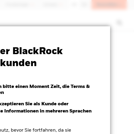
Anmelden
Privatanleger
Schweiz
DE
EN
SFDR Web Disclosure
Herunterladen
er BlackRock
atkunden
h bitte einen Moment Zeit, die Terms &
en
kzeptieren Sie als Kunde oder
ite Informationen in mehreren Sprachen
utz, bevor Sie fortfahren, da sie