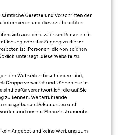
Positionen
Unterlagen
er sämtliche Gesetze und Vorschriften der
 informieren und diese zu beachten.
zu einzelnen Jahren
hten sich ausschliesslich an Personen in
entlichung oder der Zugang zu dieser
er Verlust oder Gewinn pro Jahr in den
verboten ist. Personen, die von solchen
n zu beurteilen, wie das Produkt in
ücklich untersagt, diese Website zu
h mit der Benchmark.
lgenden Webseiten beschrieben sind,
k Gruppe verwaltet und können nur in
 sind dafür verantwortlich, die auf Sie
ng zu kennen. Weiterführende
den massgebenen Dokumenten und
t wurden und unsere Finanzinstrumente
en kein Angebot und keine Werbung zum