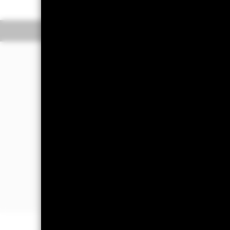
Überblick
Wertentwic
Investmentansatz
Der Fonds strebt durch eine Kombina
Anlage an, und zwar in einer Weise, 
ausgerichtete Anlagen steht.
Der Fonds legt mindestens 80 % sei
überwiegenden Teil ihrer wirtschaftli
nachhaltige Entwicklung (UNSDG) aus
getätigt, und der Fonds kann auch in
Das Gesamtvermögen des Fonds wird 
einen Paris-abgestimmten Referenzwer