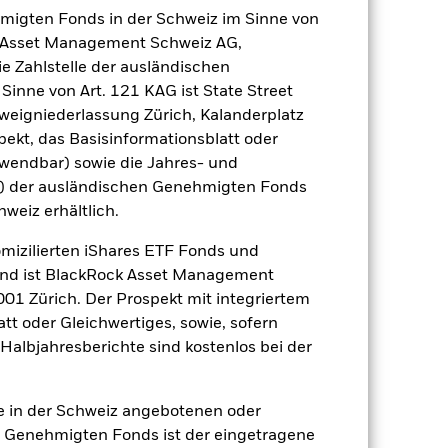
hmigten Fonds in der Schweiz im Sinne von
äge sind nicht garantiert und
nicht zurück.
ck Asset Management Schweiz AG,
e Zahlstelle der ausländischen
gsrisikos ein. Der Einsatz von
inne von Art. 121 KAG ist State Street
ng „Spill-over-Effekt“) für andere
eigniederlassung Zürich, Kalanderplatz
emessene Verfahren zur Minderung
nter dem Namen des Fonds können
ekt, das Basisinformationsblatt oder
herung sind durch den Begriff
nwendbar) sowie die Jahres- und
t Währungsabsicherung ist zudem auf
r) der ausländischen Genehmigten Fonds
hweiz erhältlich.
amit verbundenen erzielten Ertrags
omizilierten iShares ETF Fonds und
ilung aus Wertpapierleihegeschäften
and ist BlackRock Asset Management
01 Zürich. Der Prospekt mit integriertem
Weniger anzeigen
tt oder Gleichwertiges, sowie, sofern
Halbjahresberichte sind kostenlos bei der
spekt
SFDR Web Disclosure
ie in der Schweiz angebotenen oder
 Genehmigten Fonds ist der eingetragene