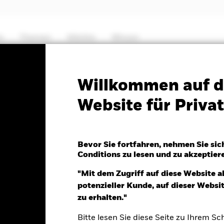
e
Themen
Märkte
Wissen
PRIIP KID
Factsheet
Verkaufsprospekt
Willkommen auf d
Website für Priv
e Global Infrastructure
Bevor Sie fortfahren, nehmen Sie sic
Conditions zu lesen und zu akzeptier
"Mit dem Zugriff auf diese Website a
potenzieller Kunde, auf dieser Webs
6.Aug.2026
Morningstar Rating
zu erhalten."
D -0.03 (-0.23%)
Bitte lesen Sie diese Seite zu Ihrem Sch