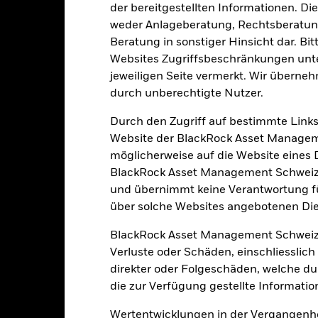
Infrastrukturwerten unterliegen Umwelt- oder Nachhaltigkeitserwä
der bereitgestellten Informationen. Di
t und Wettbewerb.
Der Fonds ist bestrebt, Unternehmen mit bestimm
ien nicht vereinbar sind. Das ESG-Screening kann das potenzielle A
weder Anlageberatung, Rechtsberatung
lches Screening, negative Auswirkungen auf den Wert der Investiti
Beratung in sonstiger Hinsicht dar. Bit
gkeit von Instituten, die Dienstleistungen wie die Verwahrung von
 Geschäften mit anderen Instrumenten auftreten, kann zu Verlusten
Websites Zugriffsbeschränkungen unte
jeweiligen Seite vermerkt. Wir überneh
durch unberechtigte Nutzer.
Eckdaten
Durch den Zugriff auf bestimmte Links
Website der BlackRock Asset Managem
möglicherweise auf die Website eines Dri
BlackRock Asset Management Schweiz A
USD 25’086’483.63
Auflegung Anteilsklasse
und übernimmt keine Verantwortung für
Währung der Reihe
über solche Websites angebotenen Dien
24.Juni2021
Anlageklasse
USD
BlackRock Asset Management Schweiz
Historische Vergleichs-
Verluste oder Schäden, einschliesslic
Benchmark 2
FTSE Developed Core
Infrastructure 50/50 Net Tax
direkter oder Folgeschäden, welche d
Index
Ausgabeaufschlag
die zur Verfügung gestellte Informatio
Artikel 9
Managementgebühr
Wertentwicklungen in der Vergangenhe