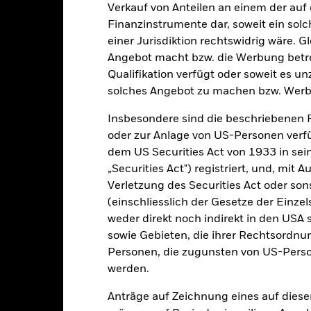
Verkauf von Anteilen an einem der auf
Finanzinstrumente dar, soweit ein sol
-10
einer Jurisdiktion rechtswidrig wäre. Gl
Angebot macht bzw. die Werbung betreib
-20
Qualifikation verfügt oder soweit es u
2016
2017
2018
2019
2020
2021
solches Angebot zu machen bzw. Werb
Gesamtrendite (%)
Einschränkung Benchmark 1 (%)
Insbesondere sind die beschriebenen 
d of interactive chart.
oder zur Anlage von US-Personen verfü
2016
2017
2018
2019
2020
dem US Securities Act von 1933 in sei
„Securities Act") registriert, und, mit
esamtrendite (%) USD
Verletzung des Securities Act oder s
(einschliesslich der Gesetze der Einzel
inschränkung
weder direkt noch indirekt in den USA 
enchmark 1 (%) USD
sowie Gebieten, die ihrer Rechtsordnu
Personen, die zugunsten von US-Perso
istorische Vergleichs-
werden.
enchmark 2 (%) USD
Anträge auf Zeichnung eines auf dies
i der Berechnung wurden die laufenden Kosten abgezogen. Aus 