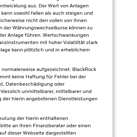
0.00%
tentwicklung aus. Der Wert von Anlagen
kann sowohl fallen als auch steigen und
agen
USD 1’000.00
licherweise nicht den vollen von Ihnen
Luxemburg
gen der Währungswechselkurse können zu
BlackRock (Luxembourg) S.A.
 der Anlage führen. Wertschwankungen
nzinstrumenten mit hoher Volatilität stark
Transaktionsdatum +3 Tage
nlage kann plötzlich und in erheblichem
BGSGIZU
 normalerweise aufgezeichnet. BlackRock
mt keine Haftung für Fehler bei der
st, Datenbeschädigung oder
iesslich unmittelbarer, mittelbarer und
 der hierin angebotenen Dienstleistungen
deutung der hierin enthaltenen
bitte an Ihren Finanzberater oder einen
14.85%
 auf dieser Webseite dargestellten