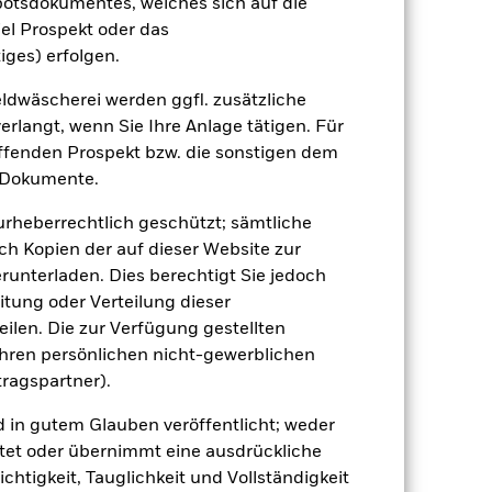
botsdokumentes, welches sich auf die
el Prospekt oder das
r Vergangenheit.
Die Wertentwicklung in
iges) erfolgen.
tentwicklung. Die Märkte könnten sich in
beurteilen, wie der Fonds in der
dwäscherei werden ggfl. zusätzliche
rlangt, wenn Sie Ihre Anlage tätigen. Für
(NIW) mit reinvestiertem Bruttoertrag
effenden Prospekt bzw. die sonstigen dem
ann Ihre Rendite höher oder geringer
 Dokumente.
n, in der die Wertentwicklung in der
 urheberrechtlich geschützt; sämtliche
ch Kopien der auf dieser Website zur
runterladen. Dies berechtigt Sie jedoch
itung oder Verteilung dieser
ilen. Die zur Verfügung gestellten
Ihren persönlichen nicht-gewerblichen
tragspartner).
giert der Fonds anfälliger auf lokale
r Wert von Aktien und aktienähnlichen
d in gutem Glauben veröffentlicht; weder
toren sind Meldungen aus Politik und
tet oder übernimmt eine ausdrückliche
rwerten unterliegen Umwelt- oder
s-, Angebots- und
ichtigkeit, Tauglichkeit und Vollständigkeit