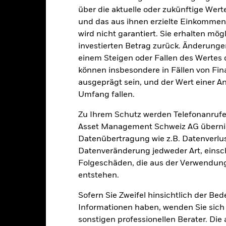
0.72%
Benchmark-Erfolgsgebühr
über die aktuelle oder zukünftige Wer
LU2346228112
und das aus ihnen erzielte Einkommen 
Mindestsumme bei Folgeanl
USD 10’000’000.00
wird nicht garantiert. Sie erhalten mög
Domizil
investierten Betrag zurück. Änderun
thesaurierend
Verwaltungsgesellschaft
einem Steigen oder Fallen des Wertes
UCITS
können insbesondere in Fällen von Fina
Transaktionsabwicklung
Sector Equity Infrastructure
ausgeprägt sein, und der Wert einer A
Bloomberg-Ticker
Umfang fallen.
glich, berechnet auf Basis von
Terminpreisen
Zu Ihrem Schutz werden Telefonanrufe
BNVSNV5
Asset Management Schweiz AG übernim
Datenübertragung wie z.B. Datenverlu
Datenveränderung jedweder Art, einschl
Portfoliomerkmale
Folgeschäden, die aus der Verwendung
entstehen.
Sofern Sie Zweifel hinsichtlich der Be
Informationen haben, wenden Sie sich 
38
Standard Deviation (3y)
Per 31.Juli2026
sonstigen professionellen Berater. Die