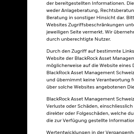
der bereitgestellten Informationen. Di
Eckdaten
weder Anlageberatung, Rechtsberatung
Beratung in sonstiger Hinsicht dar. Bit
Websites Zugriffsbeschränkungen unte
jeweiligen Seite vermerkt. Wir überneh
USD 5’373’774’881.58
Auflegung Anteilsklasse
durch unberechtigte Nutzer.
Währung der Reihe
15.März2001
Durch den Zugriff auf bestimmte Links
Anlageklasse
Website der BlackRock Asset Managem
USD
Vergleichs-Benchmark 2
möglicherweise auf die Website eines Dri
ustainable Energy Composite
BlackRock Asset Management Schweiz A
Benchmark
Ausgabeaufschlag
und übernimmt keine Verantwortung für
Artikel 9
über solche Websites angebotenen Dien
Managementgebühr
1.96%
Benchmark-Erfolgsgebühr
BlackRock Asset Management Schweiz
LU2298322392
Mindestsumme bei Folgeanl
Verluste oder Schäden, einschliesslic
USD 5’000.00
direkter oder Folgeschäden, welche d
Domizil
die zur Verfügung gestellte Informatio
thesaurierend
Verwaltungsgesellschaft
UCITS
Wertentwicklungen in der Vergangenhe
Transaktionsabwicklung