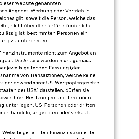
 dieser Website genannten
ches Angebot, Werbung oder Vertrieb in
eiches gilt, soweit die Person, welche das
2022
2023
2024
2025
t, nicht über die hierfür erforderliche
nzulässig ist, bestimmten Personen ein
Einschränkung Benchmark 1 (%)
ung zu unterbreiten.
2021
2022
2023
2024
2025
Finanzinstrumente nicht zum Angebot an
gbar. Die Anteile werden nicht gemäss
-18.6
9.4
-11.8
29.3
ner jeweils geltenden Fassung (der
 Ausnahme von Transaktionen, welche keine
onstiger anwendbarer US-Wertpapiergesetze
-18.4
22.2
17.5
22.3
staaten der USA) darstellen, dürfen sie
sowie ihren Besitzungen und Territorien
ng unterliegen, US-Personen oder dritten
nen handeln, angeboten oder verkauft
der Berechnung ausgenommen sind
er Website genannten Finanzinstrumente
r Vergangenheit.
Die Wertentwicklung in