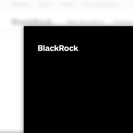
BlackRock
iShares
Aladdin
Unser Unternehmen
Über BlackRock
Produkt
AKTIEN
BGF Sustainab
NAV per 07.Aug.2026
NAV pe
RMB 137.47
R
52W-Bandbreite 102.53 - 146.78