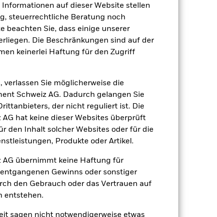
e Informationen auf dieser Website stellen
, steuerrechtliche Beratung noch
te beachten Sie, dass einige unserer
rliegen. Die Beschränkungen sind auf der
men keinerlei Haftung für den Zugriff
17.März2021
CNH
, verlassen Sie möglicherweise die
Aktien
ent Schweiz AG. Dadurch gelangen Sie
MSCI All Country World Index
ttanbieters, der nicht reguliert ist. Die
(Net)
G hat keine dieser Websites überprüft
5.00%
 den Inhalt solcher Websites oder für die
stleistungen, Produkte oder Artikel.
1.65%
0.00%
 AG übernimmt keine Haftung für
agen
USD 1’000.00
h entgangenen Gewinns oder sonstiger
urch den Gebrauch oder das Vertrauen auf
Luxemburg
n entstehen.
BlackRock (Luxembourg) S.A.
it sagen nicht notwendigerweise etwas
Transaktionsdatum +3 Tage