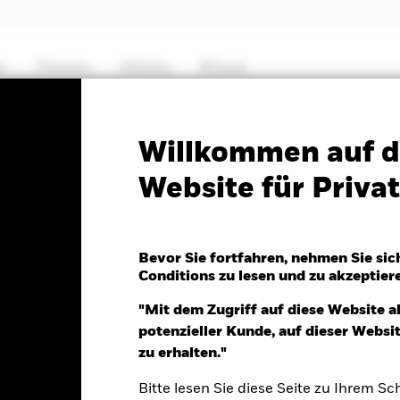
e
Themen
Märkte
Wissen
PRIIP KID
Factsheet
Verkaufsprospekt
Willkommen auf d
Website für Priv
le Energy Fund
Bevor Sie fortfahren, nehmen Sie sic
Conditions zu lesen und zu akzeptier
r 07.Aug.2026
"Mit dem Zugriff auf diese Website a
MB 1.77 (1.30%)
potenzieller Kunde, auf dieser Webs
zu erhalten."
Bitte lesen Sie diese Seite zu Ihrem Sch