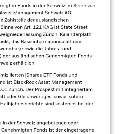
hmigten Fonds in der Schweiz im Sinne von
gsrisikos ein. Der Einsatz von
ck Asset Management Schweiz AG,
ng „Spill-over-Effekt“) für andere
e Zahlstelle der ausländischen
emessene Verfahren zur Minderung
inne von Art. 121 KAG ist State Street
nter dem Namen des Fonds können
herung sind durch den Begriff
eigniederlassung Zürich, Kalanderplatz
t Währungsabsicherung ist zudem auf
ekt, das Basisinformationsblatt oder
nwendbar) sowie die Jahres- und
amit verbundenen erzielten Ertrags
r) der ausländischen Genehmigten Fonds
ilung aus Wertpapierleihegeschäften
hweiz erhältlich.
omizilierten iShares ETF Fonds und
Weniger anzeigen
and ist BlackRock Asset Management
01 Zürich. Der Prospekt mit integriertem
tt oder Gleichwertiges, sowie, sofern
FDR Web Disclosure
Halbjahresberichte sind kostenlos bei der
Positionen
Unterlagen
ie in der Schweiz angebotenen oder
 Genehmigten Fonds ist der eingetragene