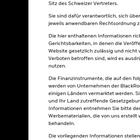
enditen
Sitz des Schweizer Vertreters.
Sie sind dafür verantwortlich, sich üb
Kalenderjahr
Annualisiert
Kumulativ
Angaben 
jeweils anwendbaren Rechtsordnung zu
ge: 2021-02-28 00:00:00 to 2026-07-31 00:00:00.
: -25 to 50.
ese Grafik zeigt die Wertentwicklung des Produkts als prozentual
Die hier enthaltenen Informationen ric
tzten 4 Jahren gegenüber seiner Benchmark. Dies kann Ihnen helfe
Gerichtsbarkeiten, in denen die Veröff
r Vergangenheit verwaltet wurde, und ermöglicht einen Vergleic
Website gesetzlich zulässig und nicht 
Verboten betroffen sind, wird es ausdr
art
40
r chart with 3 data series.
nutzen.
e chart has 1 X axis displaying categories.
e chart has 1 Y axis displaying Values. Range: -30 to 40.
30
Die Finanzinstrumente, die auf den fo
werden von Unternehmen der BlackRoc
20
einigen Ländern vermarktet werden. Sie
und Ihr Land zutreffende Gesetzgebu
10
alues
Informationen entnehmen Sie bitte 
Werbematerialien, die von uns erstell
0
behandeln.
-10
Die vorliegenden Informationen stell