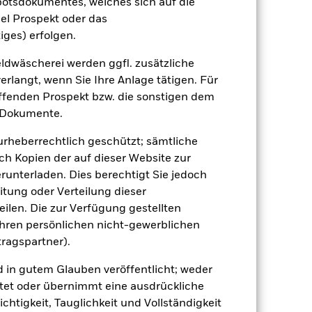
botsdokumentes, welches sich auf die
tentwicklung. Die Märkte könnten sich in
beurteilen, wie der Fonds in der
el Prospekt oder das
iges) erfolgen.
(NIW) mit reinvestiertem Bruttoertrag
ann Ihre Rendite höher oder geringer
dwäscherei werden ggfl. zusätzliche
n, in der die Wertentwicklung in der
rlangt, wenn Sie Ihre Anlage tätigen. Für
effenden Prospekt bzw. die sonstigen dem
 Dokumente.
 urheberrechtlich geschützt; sämtliche
ch Kopien der auf dieser Website zur
runterladen. Dies berechtigt Sie jedoch
itung oder Verteilung dieser
ilen. Die zur Verfügung gestellten
 beeinflusst werden. Weitere
 Unternehmensereignisse.
Anlagen im
Ihren persönlichen nicht-gewerblichen
 Aufsichtsvorschriften sowie Preis-
tragspartner).
tserwägungen, der Steuergesetzgebung,
 Vermögenswerten anbieten oder als
d in gutem Glauben veröffentlicht; weder
 für den Fonds führen.
tet oder übernimmt eine ausdrückliche
ichtigkeit, Tauglichkeit und Vollständigkeit