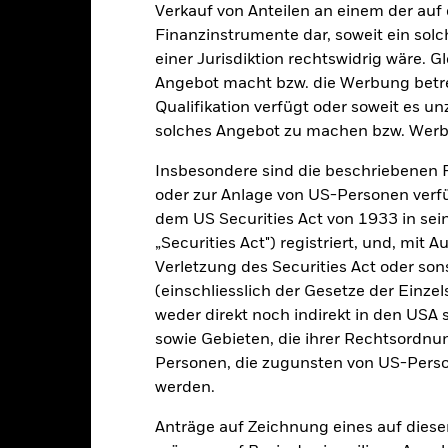
Verkauf von Anteilen an einem der auf
-20
Finanzinstrumente dar, soweit ein sol
einer Jurisdiktion rechtswidrig wäre. Gl
-30
2016
2017
2018
2019
2020
2021
Angebot macht bzw. die Werbung betreib
Qualifikation verfügt oder soweit es u
Gesamtrendite (%)
Vergleichs-Benchmark 2 (%)
solches Angebot zu machen bzw. Werb
d of interactive chart.
2016
2017
2018
2019
2020
Insbesondere sind die beschriebenen 
oder zur Anlage von US-Personen verfü
esamtrendite (%) CNH
dem US Securities Act von 1933 in sei
„Securities Act") registriert, und, mit
ergleichs-Benchmark 2
Verletzung des Securities Act oder s
(%) USD
(einschliesslich der Gesetze der Einzel
inschränkung
weder direkt noch indirekt in den USA 
enchmark 1 (%) USD
sowie Gebieten, die ihrer Rechtsordnu
Personen, die zugunsten von US-Perso
i der Berechnung wurden die laufenden Kosten abgezogen. Aus 
werden.
sgabeauf- und Rücknahmeabschläge.
Anträge auf Zeichnung eines auf dies
e aufgeführten Zahlen beziehen sich auf die Wertentwicklung in de