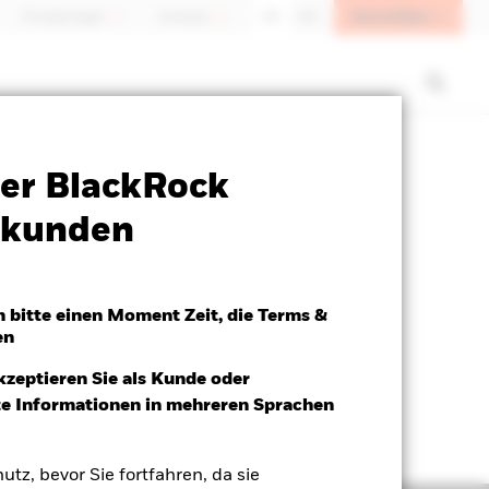
Anmelden
Privatanleger
Schweiz
DE
EN
SFDR Web Disclosure
Herunterladen
er BlackRock
atkunden
h bitte einen Moment Zeit, die Terms &
en
kzeptieren Sie als Kunde oder
ite Informationen in mehreren Sprachen
utz, bevor Sie fortfahren, da sie