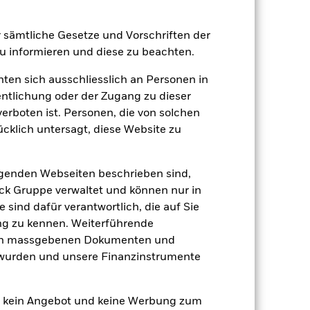
er sämtliche Gesetze und Vorschriften der
zu einzelnen Jahren
 informieren und diese zu beachten.
er Verlust oder Gewinn pro Jahr in den
hten sich ausschliesslich an Personen in
n zu beurteilen, wie das Produkt in
entlichung oder der Zugang zu dieser
h mit der Benchmark.
verboten ist. Personen, die von solchen
ücklich untersagt, diese Website zu
lgenden Webseiten beschrieben sind,
k Gruppe verwaltet und können nur in
 sind dafür verantwortlich, die auf Sie
ng zu kennen. Weiterführende
den massgebenen Dokumenten und
t wurden und unsere Finanzinstrumente
en kein Angebot und keine Werbung zum