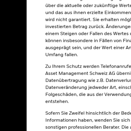
Other Equity
über die aktuelle oder zukünftige Wer
Bloomberg-Ticker
und das aus ihnen erzielte Einkommen 
glich, berechnet auf Basis von
Terminpreisen
wird nicht garantiert. Sie erhalten mög
investierten Betrag zurück. Änderun
BN7TTJ2
einem Steigen oder Fallen des Wertes
können insbesondere in Fällen von Fina
ausgeprägt sein, und der Wert einer A
Portfoliomerkmale
Umfang fallen.
Zu Ihrem Schutz werden Telefonanrufe
Asset Management Schweiz AG übernim
49
Standard Deviation (3y)
Datenübertragung wie z.B. Datenverlu
Per 31.Juli2026
Datenveränderung jedweder Art, einschl
28.61
KBV
Folgeschäden, die aus der Verwendung
Per 30.Juni2026
entstehen.
Sofern Sie Zweifel hinsichtlich der Be
Informationen haben, wenden Sie sich 
sonstigen professionellen Berater. Die