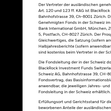
Der Vertreter der ausländischen gene
sicherung dieses Fonds setzen Derivate zur Absicherung des Währun
Art. 120 und 123 ff. KAG ist BlackRo
nte ein potenzielles Risiko der Ansteckung (auch unter der Bezeichnu
Bahnhofstrasse 39, Ch-8001 Zürich. Di
e Verwaltungsgesellschaft des Fonds wird sicherstellen, dass ang
Genehmigten Fonds in der Schweiz im S
 Anteilsklassen vorhanden sind. Über das Drop-Down-Feld direkt u
in dem Fonds anzeigen lassen. Die Anteilsklassen mit Währungsabsic
Bank International GmbH, München, Zw
e gekennzeichnet. Eine vollständige Liste aller Anteilsklassen mi
5, Postfach, CH-8027 Zürich. Der Prosp
haft des Fonds erhältlich.
Gleichwertiges, die Satzung (sofern a
eschäfte tätigt, um Kosten zu senken, erhält der Fonds 62,5% des d
Halbjahresberichte (sofern anwendba
 an BlackRock im Rahmen seiner Leihetätigkeit. Da die Ertragsaufte
sind kostenlos beim Vertreter in der Sc
verteuern, sind diese nicht in den laufenden Kosten enthalten.
Die Fondsleitung der in der Schweiz d
BlackRock Investment Funds Switzerl
Schweiz AG, Bahnhofstrasse 39, CH-80
Fondsvertrag, das Basisinformationsbla
PRIIP KID
Factsheet
Verkaufsprospekt
S
anwendbar, die jeweiligen Jahres- und 
Herunterladen
Wertentwicklung
Fondsleitung in der Schweiz erhältlich.
klung
Eckdaten
FondsManager
Erfüllungsort und Gerichtsstand für d
beworbenen Anteile der ausländischen