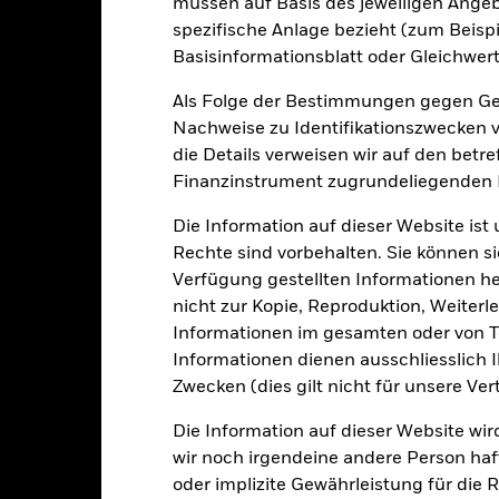
müssen auf Basis des jeweiligen Ange
r Vergangenheit ist kein verlässlicher Indikator für die künftige Wer
r Zukunft vollkommen anders entwickeln. Dies kann Ihnen helfen zu 
spezifische Anlage bezieht (zum Beispi
rgangenheit verwaltet wurde.
Basisinformationsblatt oder Gleichwert
e Wertentwicklung wird auf der Grundlage eines Nettoinventarwerts 
gezeigt, sofern vorhanden. Aufgrund von Währungsschwankungen k
Als Folge der Bestimmungen gegen Gel
sfallen, falls Sie in einer anderen Währung als derjenigen investiere
Nachweise zu Identifikationszwecken ve
rgangenheit berechnet wurde.
Quelle:
Blackrock
die Details verweisen wir auf den betr
Finanzinstrument zugrundeliegenden
Die Information auf dieser Website ist
Wesentliche Risiken
Rechte sind vorbehalten. Sie können si
Verfügung gestellten Informationen he
nicht zur Kopie, Reproduktion, Weiterle
Informationen im gesamten oder von Te
n Papieren kann durch die täglichen Kursbewegungen an den Börsen
olitik und Wirtschaft sowie Unternehmensergebnisse und wichtige
Informationen dienen ausschliesslich 
lt- oder Nachhaltigkeitserwägungen, Steuerregelungen, staatlichen
Zwecken (dies gilt nicht für unsere Ver
m Bereich Neue Energien unterliegen Umwelt- oder Nachhaltigkei
ngebotsschwankungen.
gkeit von Instituten, die Dienstleistungen wie die Verwahrung von
Die Information auf dieser Website wir
 Geschäften mit anderen Instrumenten auftreten, kann zu Verlusten
wir noch irgendeine andere Person haf
oder implizite Gewährleistung für die R