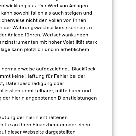
tentwicklung aus. Der Wert von Anlagen
BGBSEAC
kann sowohl fallen als auch steigen und
licherweise nicht den vollen von Ihnen
gen der Währungswechselkurse können zu
 der Anlage führen. Wertschwankungen
nzinstrumenten mit hoher Volatilität stark
nlage kann plötzlich und in erheblichem
 normalerweise aufgezeichnet. BlackRock
mt keine Haftung für Fehler bei der
19.86%
st, Datenbeschädigung oder
iesslich unmittelbarer, mittelbarer und
3.05
 der hierin angebotenen Dienstleistungen
deutung der hierin enthaltenen
bitte an Ihren Finanzberater oder einen
 auf dieser Webseite dargestellten