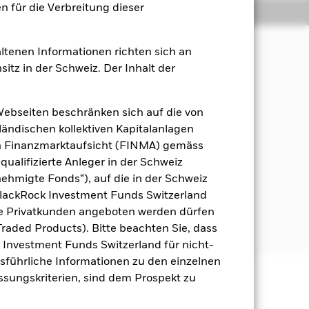
 für die Verbreitung dieser
Positionen
Unterlagen
ltenen Informationen richten sich an
sitz in der Schweiz. Der Inhalt der
Maximierung einer Rendite aus Ihrer
Webseiten beschränken sich auf die von
. Aktien) von nachhaltigen
ändischen kollektiven Kapitalanlagen
eschrieben, mit alternativen
en Finanzmarktaufsicht (FINMA) gemäss
er Grundlage ihrer Fähigkeit
qualifizierte Anleger in der Schweiz
ie auf der Grundlage ihres Risiko-
hmigte Fonds“), auf die in der Schweiz
BlackRock Investment Funds Switzerland
et Ausschlüsse unter Bezugnahme auf
he Privatkunden angeboten werden dürfen
im Verkaufsprospekt.
raded Products). Bitte beachten Sie, dass
k Investment Funds Switzerland für nicht-
Ausführliche Informationen zu den einzelnen
assungskriterien, sind dem Prospekt zu
äge sind nicht garantiert und
nicht zurück.