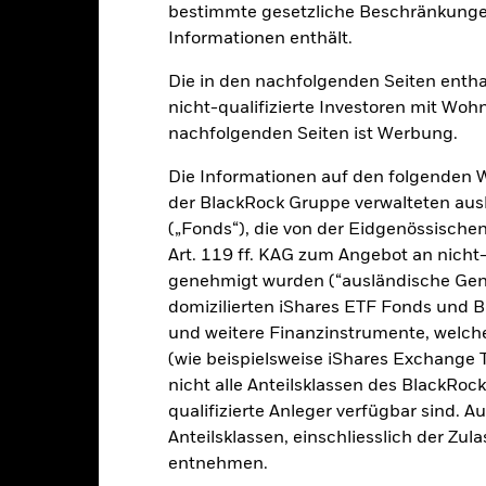
bestimmte gesetzliche Beschränkungen
klung
Eckdaten
FondsManager
Informationen enthält.
Die in den nachfolgenden Seiten entha
nicht-qualifizierte Investoren mit Wohn
tion aus Kapitalwachstum und Erträgen auf das Fondsvermögen die 
nachfolgenden Seiten ist Werbung.
Die Informationen auf den folgenden 
70 % seines Gesamtvermögens in den Eigenkapitalinstrumenten (z. B
der BlackRock Gruppe verwalteten ausl
Energieunternehmen sind Unternehmen, die sich, wie im Prospekt b
(„Fonds“), die von der Eidgenössisch
schäftigen. Die Unternehmen werden vom Anlageberater (AB) auf d
Art. 119 ff. KAG zum Angebot an nicht-
m Zusammenhang mit dem Thema nachhaltige Energie zu steuern, sow
genehmigt wurden (“ausländische Gene
n Umwelt, Soziales und Unternehmensführung („ESG“).
domizilierten iShares ETF Fonds und 
in Übereinstimmung mit seiner ESG-Politik angelegt, und er wend
und weitere Finanzinstrumente, welc
t an, wie im Prospekt dargelegt. Weitere Informationen finden Sie 
(wie beispielsweise iShares Exchange T
nicht alle Anteilsklassen des BlackRoc
qualifizierte Anleger verfügbar sind. 
Anteilsklassen, einschliesslich der Zul
alrisiken.
Der Wert der Anlagen und die daraus entstandenen Ertr
entnehmen.
n. Anleger erhalten den ursprünglich investierten Betrag eventuell 