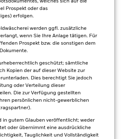
botsdokumentes, welches sich auf die
el Prospekt oder das
30.0
-24.1
18.7
7.4
15.9
iges) erfolgen.
dwäscherei werden ggfl. zusätzliche
25.1
-9.5
15.8
8.6
19.4
rlangt, wenn Sie Ihre Anlage tätigen. Für
effenden Prospekt bzw. die sonstigen dem
der Berechnung ausgenommen sind
 Dokumente.
r Vergangenheit.
Die Wertentwicklung in
 urheberrechtlich geschützt; sämtliche
tentwicklung. Die Märkte könnten sich in
ch Kopien der auf dieser Website zur
beurteilen, wie der Fonds in der
runterladen. Dies berechtigt Sie jedoch
itung oder Verteilung dieser
(NIW) mit reinvestiertem Bruttoertrag
ilen. Die zur Verfügung gestellten
ann Ihre Rendite höher oder geringer
n, in der die Wertentwicklung in der
Ihren persönlichen nicht-gewerblichen
tragspartner).
d in gutem Glauben veröffentlicht; weder
tet oder übernimmt eine ausdrückliche
ichtigkeit, Tauglichkeit und Vollständigkeit