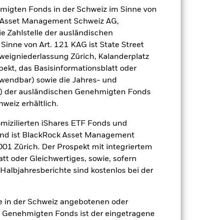
hmigten Fonds in der Schweiz im Sinne von
äge sind nicht garantiert und
nicht zurück.
ck Asset Management Schweiz AG,
e Zahlstelle der ausländischen
h reagiert der Fonds anfälliger auf
inne von Art. 121 KAG ist State Street
ignisse. Der Wert von Aktien und
tere Faktoren sind Meldungen aus
eigniederlassung Zürich, Kalanderplatz
Unternehmen auszuschließen, die
ekt, das Basisinformationsblatt oder
im Fonds Anlagen tätigen, sollten
nwendbar) sowie die Jahres- und
 solche Einschätzung der ESG-
r) der ausländischen Genehmigten Fonds
em Fonds haben, bei dem keine
hweiz erhältlich.
gsrisikos ein. Der Einsatz von
omizilierten iShares ETF Fonds und
ng „Spill-over-Effekt“) für andere
emessene Verfahren zur Minderung
and ist BlackRock Asset Management
nter dem Namen des Fonds können
01 Zürich. Der Prospekt mit integriertem
herung sind durch den Begriff
tt oder Gleichwertiges, sowie, sofern
t Währungsabsicherung ist zudem auf
Halbjahresberichte sind kostenlos bei der
amit verbundenen erzielten Ertrags
ilung aus Wertpapierleihegeschäften
ie in der Schweiz angebotenen oder
 Genehmigten Fonds ist der eingetragene