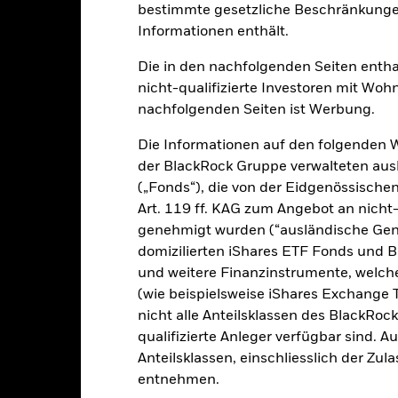
bestimmte gesetzliche Beschränkungen
klung
Eckdaten
FondsManager
Informationen enthält.
Die in den nachfolgenden Seiten entha
nicht-qualifizierte Investoren mit Wohn
tion aus Kapitalwachstum und Erträgen auf das Fondsvermögen die
nachfolgenden Seiten ist Werbung.
Die Informationen auf den folgenden 
 Gesamtvermögens in ein konzentriertes Portfolio (d. h. weniger dive
der BlackRock Gruppe verwalteten ausl
n) von Unternehmen an, die ihren Sitz in Europa haben oder dort ei
(„Fonds“), die von der Eidgenössisch
ff Europa bezieht sich auf alle europäischen Länder, einschließlich
Art. 119 ff. KAG zum Angebot an nicht-
ligen Sowjetunion. Diese Unternehmen werden vom Anlageberater (
genehmigt wurden (“ausländische Gene
ewählt, im Zuge des Übergangs zu einer kohlenstoffärmeren Wirtscha
domizilierten iShares ETF Fonds und 
und weitere Finanzinstrumente, welc
in Übereinstimmung mit seiner ESG-Politik angelegt, und er wend
(wie beispielsweise iShares Exchange T
bedingten Wandel an, wie im Prospekt dargelegt. Weitere Informat
nicht alle Anteilsklassen des BlackRoc
qualifizierte Anleger verfügbar sind. 
Anteilsklassen, einschliesslich der Zul
entnehmen.