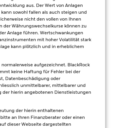
Artikel 8
tentwicklung aus. Der Wert von Anlagen
0.81%
kann sowohl fallen als auch steigen und
licherweise nicht den vollen von Ihnen
LU0603021113
gen der Währungswechselkurse können zu
e
USD 10’000’000.00
 der Anlage führen. Wertschwankungen
thesaurierend
nzinstrumenten mit hoher Volatilität stark
nlage kann plötzlich und in erheblichem
UCITS
Europe Large-Cap Blend Equity
 normalerweise aufgezeichnet. BlackRock
täglich, berechnet auf Basis von
Terminpreisen
mt keine Haftung für Fehler bei der
B5B0ZM0
st, Datenbeschädigung oder
iesslich unmittelbarer, mittelbarer und
 der hierin angebotenen Dienstleistungen
deutung der hierin enthaltenen
bitte an Ihren Finanzberater oder einen
 auf dieser Webseite dargestellten