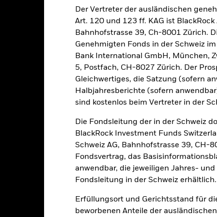
Der Vertreter der ausländischen gene
alrisiken.
Der Wert der Anlagen und die daraus entstandenen Ertr
n. Anleger erhalten den ursprünglich investierten Betrag eventuell 
Art. 120 und 123 ff. KAG ist BlackRo
Bahnhofstrasse 39, Ch-8001 Zürich. Di
Sektoren, Länder, Währungen oder Unternehmen konzentriert. Folglic
Genehmigten Fonds in der Schweiz im S
ne, politische, nachhaltigkeitsbezogene oder aufsichtsrechtliche Ere
 durch tägliche Kursbewegungen an den Börsen beeinträchtigt. Wei
Bank International GmbH, München, Zw
 Unternehmensereignisse und -ergebnisse. Der Fonds ist bestrebt, 
5, Postfach, CH-8027 Zürich. Der Prosp
hgehen, die mit den ESG-Kriterien nicht vereinbar sind. Bevor sie 
Gleichwertiges, die Satzung (sofern a
hische Einschätzung der ESG-Leistungen des Fonds vornehmen. Eine
Halbjahresberichte (sofern anwendba
gen auf den Wert der Investitionen des Fonds im Vergleich zu ein
sind kostenlos beim Vertreter in der Sc
men werden.
sicherung dieses Fonds setzen Derivate zur Absicherung des Währun
Die Fondsleitung der in der Schweiz d
nte ein potenzielles Risiko der Ansteckung (auch unter der Bezeichnu
e Verwaltungsgesellschaft des Fonds wird sicherstellen, dass ang
BlackRock Investment Funds Switzerl
 Anteilsklassen vorhanden sind. Über das Drop-Down-Feld direkt u
Schweiz AG, Bahnhofstrasse 39, CH-80
in dem Fonds anzeigen lassen. Die Anteilsklassen mit Währungsabsic
Fondsvertrag, das Basisinformationsbla
e gekennzeichnet. Eine vollständige Liste aller Anteilsklassen mi
anwendbar, die jeweiligen Jahres- und 
haft des Fonds erhältlich.
Fondsleitung in der Schweiz erhältlich.
eschäfte tätigt, um Kosten zu senken, erhält der Fonds 62,5% des d
 an BlackRock im Rahmen seiner Leihetätigkeit. Da die Ertragsaufte
Erfüllungsort und Gerichtsstand für d
verteuern, sind diese nicht in den laufenden Kosten enthalten.
beworbenen Anteile der ausländischen