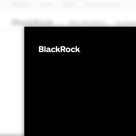
BlackRock
iShares
Aladdin
Unser Unternehmen
Über BlackRock
Produkt
AKTIEN
BGF European 
NAV per 06.Aug.2026
NAV per 0
EUR 55.26
EU
52W-Bandbreite 46.25 - 56.02