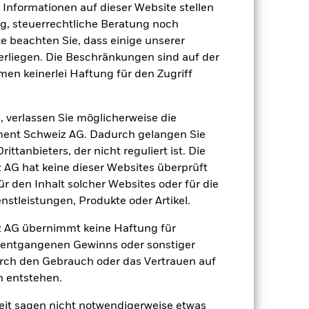
e Informationen auf dieser Website stellen
, steuerrechtliche Beratung noch
te beachten Sie, dass einige unserer
giert der Fonds anfälliger auf lokale
rliegen. Die Beschränkungen sind auf der
r Wert von Aktien und aktienähnlichen
toren sind Meldungen aus Politik und
men keinerlei Haftung für den Zugriff
, Unternehmen mit bestimmten
ann das potenzielle Anlageuniversum
den Wert der Investitionen des Fonds
, verlassen Sie möglicherweise die
 Vermögenswerten anbieten oder als
ent Schweiz AG. Dadurch gelangen Sie
 für den Fonds führen.
ttanbieters, der nicht reguliert ist. Die
G hat keine dieser Websites überprüft
 den Inhalt solcher Websites oder für die
stleistungen, Produkte oder Artikel.
 AG übernimmt keine Haftung für
h entgangenen Gewinns oder sonstiger
11.März2011
urch den Gebrauch oder das Vertrauen auf
EUR
n entstehen.
Aktien
it sagen nicht notwendigerweise etwas