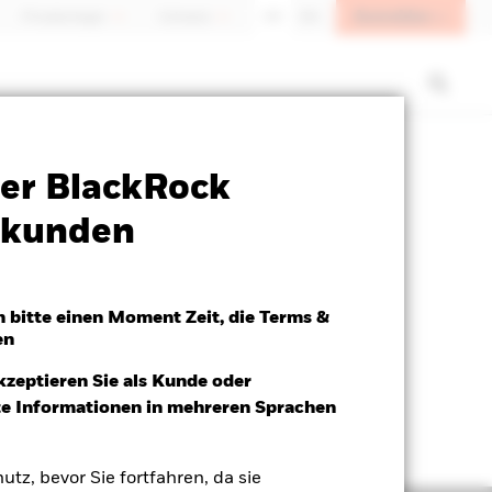
Anmelden
Privatanleger
Schweiz
DE
EN
Verkaufsprospekt
Herunterladen
er BlackRock
atkunden
h bitte einen Moment Zeit, die Terms &
en
kzeptieren Sie als Kunde oder
ite Informationen in mehreren Sprachen
utz, bevor Sie fortfahren, da sie