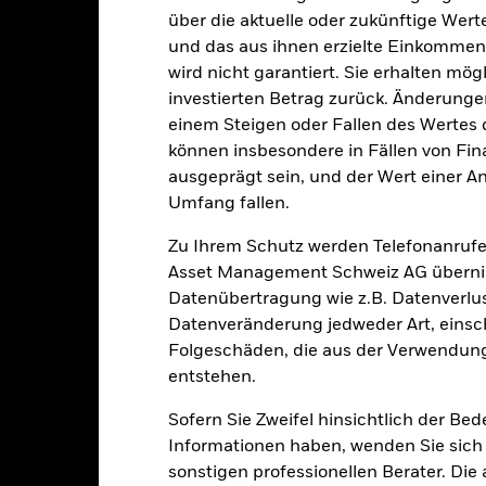
SFDR-Klassifizierung
über die aktuelle oder zukünftige Wer
MSCI Europe Index
Laufende Gebühren
und das aus ihnen erzielte Einkommen 
0.00%
wird nicht garantiert. Sie erhalten mög
ISIN
investierten Betrag zurück. Änderun
0.75%
Mindestsumme bei Erstanlag
einem Steigen oder Fallen des Wertes
0.00%
Gewinnverwendung
können insbesondere in Fällen von Fina
USD 1’000.00
ausgeprägt sein, und der Wert einer A
Rechtsform
Luxemburg
Umfang fallen.
Morningstar-Kategorie
BlackRock (Luxembourg) S.A.
Zu Ihrem Schutz werden Telefonanrufe
Transaktionshäufigkeit
Transaktionsdatum +3 Tage
Asset Management Schweiz AG übernim
SEDOL
Datenübertragung wie z.B. Datenverlu
BGEEI2E
Datenveränderung jedweder Art, einschl
Folgeschäden, die aus der Verwendung
entstehen.
Portfoliomerkmale
Sofern Sie Zweifel hinsichtlich der Be
Informationen haben, wenden Sie sich 
sonstigen professionellen Berater. Die