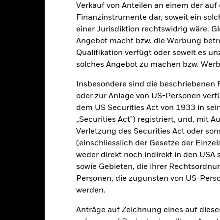
Verkauf von Anteilen an einem der auf
Finanzinstrumente dar, soweit ein sol
20
einer Jurisdiktion rechtswidrig wäre. Gl
Angebot macht bzw. die Werbung betreib
10
alues
Qualifikation verfügt oder soweit es u
0
solches Angebot zu machen bzw. Werb
Insbesondere sind die beschriebenen 
-10
oder zur Anlage von US-Personen verfü
-20
dem US Securities Act von 1933 in sei
„Securities Act") registriert, und, mit
-30
Verletzung des Securities Act oder s
2016
2017
2018
2019
2020
2021
(einschliesslich der Gesetze der Einzel
Gesamtrendite (%)
Einschränkung Be
weder direkt noch indirekt in den USA 
sowie Gebieten, die ihrer Rechtsordnu
d of interactive chart.
In dieser Zeit wurde die Wertentwicklung des Fonds unter Umständen
Personen, die zugunsten von US-Perso
werden.
m 30.Aug.2022 änderte der Fonds seinen Namen und/oder sein Anla
Anträge auf Zeichnung eines auf dies
2016
2017
2018
2019
2020