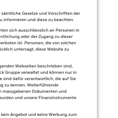
Weniger anzeigen
er sämtliche Gesetze und Vorschriften der
 informieren und diese zu beachten.
sure
Verkaufsprospekt
hten sich ausschliesslich an Personen in
entlichung oder der Zugang zu dieser
Positionen
Unterlagen
verboten ist. Personen, die von solchen
ücklich untersagt, diese Website zu
lgenden Webseiten beschrieben sind,
zu einzelnen Jahren
k Gruppe verwaltet und können nur in
 sind dafür verantwortlich, die auf Sie
er Verlust oder Gewinn pro Jahr in den
ng zu kennen. Weiterführende
fen zu beurteilen, wie das Produkt in
den massgebenen Dokumenten und
h mit der Benchmark.
t wurden und unsere Finanzinstrumente
en kein Angebot und keine Werbung zum