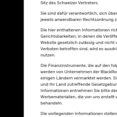
Sitz des Schweizer Vertreters.
Sie sind dafür verantwortlich, sich üb
jeweils anwendbaren Rechtsordnung zu
PRIIP KID
Factsheet
SFDR Web Disclo
sition
Herunterladen
Wertentwicklung
Die hier enthaltenen Informationen ric
Gerichtsbarkeiten, in denen die Veröff
klung
Eckdaten
FondsManager
Website gesetzlich zulässig und nicht 
Verboten betroffen sind, wird es ausdr
enditen
nutzen.
Die Finanzinstrumente, die auf den fo
Kalenderjahr
Annualisiert
Kumulativ
Angaben 
werden von Unternehmen der BlackRoc
ge: 2011-01-01 00:00:00 to 2026-07-31 00:00:00.
einigen Ländern vermarktet werden. Sie
e: -200 to 400.
ese Grafik zeigt die Wertentwicklung des Produkts als prozentual
und Ihr Land zutreffende Gesetzgebu
tzten 10 Jahren gegenüber seiner Benchmark. Dies kann Ihnen hel
Informationen entnehmen Sie bitte 
r Vergangenheit verwaltet wurde, und ermöglicht einen Vergleic
Werbematerialien, die von uns erstell
art
behandeln.
40
r chart with 2 data series.
e chart has 1 X axis displaying categories.
Die vorliegenden Informationen stell
e chart has 1 Y axis displaying Values. Range: -30 to 40.
30