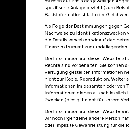
müssen auf Basis des jeweiligen Ange
esamtrendite (%) EUR
spezifische Anlage bezieht (zum Beispi
-5.7
6.3
-13.7
29.9
21.9
Basisinformationsblatt oder Gleichwert
inschränkung
Als Folge der Bestimmungen gegen Gel
enchmark 1 (%) EUR
2.6
10.2
-10.6
26.0
-3.3
Nachweise zu Identifikationszwecken ve
die Details verweisen wir auf den betr
i der Berechnung wurden die laufenden Kosten abgezogen. Aus 
sgabeauf- und Rücknahmeabschläge.
Finanzinstrument zugrundeliegenden
e aufgeführten Zahlen beziehen sich auf die Wertentwicklung in de
Die Information auf dieser Website ist
r Vergangenheit ist kein verlässlicher Indikator für die künftige Wer
Rechte sind vorbehalten. Sie können si
r Zukunft vollkommen anders entwickeln. Dies kann Ihnen helfen zu 
Verfügung gestellten Informationen he
rgangenheit verwaltet wurde.
nicht zur Kopie, Reproduktion, Weiterle
e Wertentwicklung wird auf der Grundlage eines Nettoinventarwerts 
Informationen im gesamten oder von Te
gezeigt, sofern vorhanden. Aufgrund von Währungsschwankungen k
sfallen, falls Sie in einer anderen Währung als derjenigen investiere
Informationen dienen ausschliesslich 
rgangenheit berechnet wurde.
Quelle:
Blackrock
Zwecken (dies gilt nicht für unsere Ver
Die Information auf dieser Website wir
wir noch irgendeine andere Person haf
Wesentliche Risiken
oder implizite Gewährleistung für die R