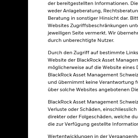
der bereitgestellten Informationen. Di
weder Anlageberatung, Rechtsberatung
Beratung in sonstiger Hinsicht dar. Bit
oren, Länder, Währungen oder Unternehmen konzentriert. Folglich rea
Websites Zugriffsbeschränkungen unte
che, nachhaltigkeitsbezogene oder aufsichtsrechtliche Ereignisse.
De
bewegungen an den Börsen beeinflusst werden. Weitere Einflussfak
jeweiligen Seite vermerkt. Wir überneh
sse und wichtige Unternehmensereignisse.
Der Fonds ist bestrebt
durch unberechtigte Nutzer.
ie mit den ESG-Kriterien nicht vereinbar sind. Das ESG-Screening k
einem Fonds ohne ein solches Screening, negative Auswirkungen auf 
Durch den Zugriff auf bestimmte Links
gkeit von Instituten, die Dienstleistungen wie die Verwahrung von
Website der BlackRock Asset Managem
 Geschäften mit anderen Instrumenten auftreten, kann zu Verlusten
möglicherweise auf die Website eines Dri
BlackRock Asset Management Schweiz A
Eckdaten
und übernimmt keine Verantwortung für
über solche Websites angebotenen Dien
BlackRock Asset Management Schweiz
Verluste oder Schäden, einschliesslic
EUR 304’512’273.71
Auflegung Anteilsklasse
direkter oder Folgeschäden, welche d
Währung der Reihe
die zur Verfügung gestellte Informatio
06.Sept.2005
Anlageklasse
Wertentwicklungen in der Vergangenhe
EUR