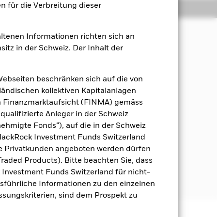
 für die Verbreitung dieser
Positionen
Unterlagen
ltenen Informationen richten sich an
sitz in der Schweiz. Der Inhalt der
 Maximierung der langfristigen
Webseiten beschränken sich auf die von
rsifiziertes Portfolio) von
ändischen kollektiven Kapitalanlagen
nen überwiegenden Teil ihrer
en Finanzmarktaufsicht (FINMA) gemäss
 des Vereinigten Königreichs,
qualifizierte Anleger in der Schweiz
AB) auf der Grundlage ihrer
hmigte Fonds“), auf die in der Schweiz
ft als Enabler, Improver oder Leader
BlackRock Investment Funds Switzerland
he Privatkunden angeboten werden dürfen
et Ausschlüsse unter Bezugnahme auf
raded Products). Bitte beachten Sie, dass
ionen zu den ESG-Merkmalen finden
k Investment Funds Switzerland für nicht-
Ausführliche Informationen zu den einzelnen
assungskriterien, sind dem Prospekt zu