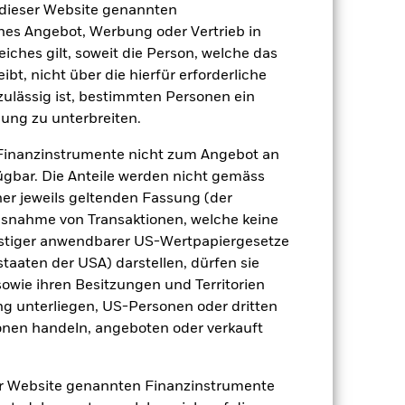
 dieser Website genannten
ches Angebot, Werbung oder Vertrieb in
eiches gilt, soweit die Person, welche das
t, nicht über die hierfür erforderliche
nzulässig ist, bestimmten Personen ein
ung zu unterbreiten.
Finanzinstrumente nicht zum Angebot an
gbar. Die Anteile werden nicht gemäss
ner jeweils geltenden Fassung (der
 Ausnahme von Transaktionen, welche keine
onstiger anwendbarer US-Wertpapiergesetze
2022
2023
2024
2025
staaten der USA) darstellen, dürfen sie
nchmark 1 (%)
sowie ihren Besitzungen und Territorien
ng unterliegen, US-Personen oder dritten
 erzielt, die nicht mehr gültig sind.
nen handeln, angeboten oder verkauft
geziel und seine Anlagepolitik.
er Website genannten Finanzinstrumente
2021
2022
2023
2024
2025