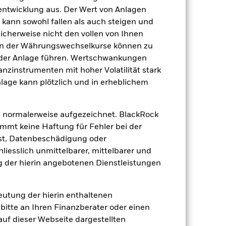
Global Government Bond - EUR
Hedged
tentwicklung aus. Der Wert von Anlagen
kann sowohl fallen als auch steigen und
täglich, berechnet auf Basis von
Terminpreisen
licherweise nicht den vollen von Ihnen
gen der Währungswechselkurse können zu
B43LR62
 der Anlage führen. Wertschwankungen
nzinstrumenten mit hoher Volatilität stark
nlage kann plötzlich und in erheblichem
 normalerweise aufgezeichnet. BlackRock
mt keine Haftung für Fehler bei der
1.07
st, Datenbeschädigung oder
dite
iesslich unmittelbarer, mittelbarer und
 der hierin angebotenen Dienstleistungen
4.67%
deutung der hierin enthaltenen
4.65%
bitte an Ihren Finanzberater oder einen
 auf dieser Webseite dargestellten