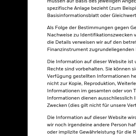
müssen auf Basis des jeweiligen Ange
rgangenheit verwaltet wurde.
spezifische Anlage bezieht (zum Beispi
e Wertentwicklung wird auf der Grundlage eines Nettoinventarwerts 
Basisinformationsblatt oder Gleichwert
gezeigt, sofern vorhanden. Aufgrund von Währungsschwankungen k
sfallen, falls Sie in einer anderen Währung als derjenigen investiere
Als Folge der Bestimmungen gegen Gel
rgangenheit berechnet wurde.
Quelle:
Blackrock
Nachweise zu Identifikationszwecken ve
die Details verweisen wir auf den betr
Finanzinstrument zugrundeliegenden
Wesentliche Risiken
Die Information auf dieser Website ist
Rechte sind vorbehalten. Sie können si
Verfügung gestellten Informationen he
itrisikos und/oder der Ausfall eines Emittenten haben wesentlich
nicht zur Kopie, Reproduktion, Weiterle
zinsliche Wertpapiere mit einem Rating unter Investment Grade sind
Informationen im gesamten oder von Te
tpapiere mit höherem Rating. Potenzielle oder effektive Herabstufun
nnen äußerst stark auf Änderungen des ihnen zugrunde liegenden 
Informationen dienen ausschliesslich 
höhen. Der Fondswert unterliegt demzufolge größeren Schwankung
Zwecken (dies gilt nicht für unsere Ver
großem Umfang oder auf komplexe Weise eingesetzt werden.
Der Fond
ten. Das ESG-Screening kann das potenzielle Anlageuniversum redu
, negative Auswirkungen auf den Wert der Investitionen des Fonds
Die Information auf dieser Website wir
gkeit von Instituten, die Dienstleistungen wie die Verwahrung von
wir noch irgendeine andere Person haf
 Geschäften mit anderen Instrumenten auftreten, kann zu Verlusten
s vom Fonds gehaltenen Vermögensgegenstandes fällige Erträge nicht
oder implizite Gewährleistung für die R