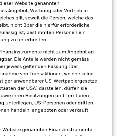
 dieser Website genannten
ches Angebot, Werbung oder Vertrieb in
2022
2023
2024
2025
eiches gilt, soweit die Person, welche das
nchmark 1 (%)
t, nicht über die hierfür erforderliche
nzulässig ist, bestimmten Personen ein
 erzielt, die nicht mehr gültig sind.
ung zu unterbreiten.
geziel und seine Anlagepolitik.
Finanzinstrumente nicht zum Angebot an
2021
2022
2023
2024
2025
gbar. Die Anteile werden nicht gemäss
ner jeweils geltenden Fassung (der
-4.9
-17.0
2.1
 Ausnahme von Transaktionen, welche keine
onstiger anwendbarer US-Wertpapiergesetze
staaten der USA) darstellen, dürfen sie
-2.3
-12.9
6.4
sowie ihren Besitzungen und Territorien
ng unterliegen, US-Personen oder dritten
der Berechnung ausgenommen sind
nen handeln, angeboten oder verkauft
r Vergangenheit.
Die Wertentwicklung in
tentwicklung. Die Märkte könnten sich in
er Website genannten Finanzinstrumente
beurteilen, wie der Fonds in der