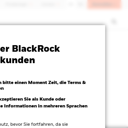
Anmelden
Privatanleger
Schweiz
DE
EN
SFDR Web Disclosure
Herunterladen
er BlackRock
atkunden
h bitte einen Moment Zeit, die Terms &
en
kzeptieren Sie als Kunde oder
ite Informationen in mehreren Sprachen
utz, bevor Sie fortfahren, da sie