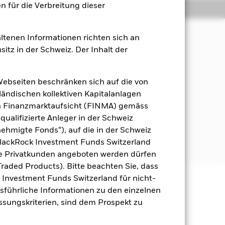
 für die Verbreitung dieser
Positionen
Unterlagen
ltenen Informationen richten sich an
sitz in der Schweiz. Der Inhalt der
 Maximierung der Rendite auf Ihre
Themenfeld Umwelt, Soziales und
Webseiten beschränken sich auf die von
ändischen kollektiven Kapitalanlagen
n. Dazu gehören Anleihen und
en Finanzmarktaufsicht (FINMA) gemäss
qualifizierte Anleger in der Schweiz
hmigte Fonds“), auf die in der Schweiz
ekt angegeben. Weitere Informationen
lackrock.com/baselinescreens
BlackRock Investment Funds Switzerland
he Privatkunden angeboten werden dürfen
raded Products). Bitte beachten Sie, dass
k Investment Funds Switzerland für nicht-
Ausführliche Informationen zu den einzelnen
äge sind nicht garantiert und
assungskriterien, sind dem Prospekt zu
nicht zurück.
gsrisikos ein. Der Einsatz von