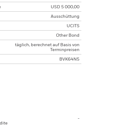
e
USD 5 000,00
Ausschüttung
UCITS
Other Bond
täglich, berechnet auf Basis von
Terminpreisen
BVK64N5
-
dite