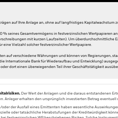
trägen auf Ihre Anlage an, ohne auf langfristiges Kapitalwachstum z
70 % seines Gesamtvermögens in festverzinslichen Wertpapieren a
rschreibungen mit kurzen Laufzeiten). Um überdurchschnittliche Er
ür eine Vielzahl solcher festverzinslicher Wertpapiere.
auten auf verschiedene Währungen und können von Regierungen, sta
 die Internationale Bank für Wiederaufbau und Entwicklung) ausgege
 oder dort einen überwiegenden Teil ihrer Geschäftstätigkeit ausübe
alrisiken.
Der Wert der Anlagen und die daraus entstandenen Ertr
n. Anleger erhalten den ursprünglich investierten Betrag eventuell 
/oder der Ausfall eines Emittenten haben wesentliche Auswirkunge
nzielle oder tatsächliche Herabstufungen der Kreditwürdigkeit könn
 bei festverzinslichen WP beschriebenen Risiken. Solche Instrumen