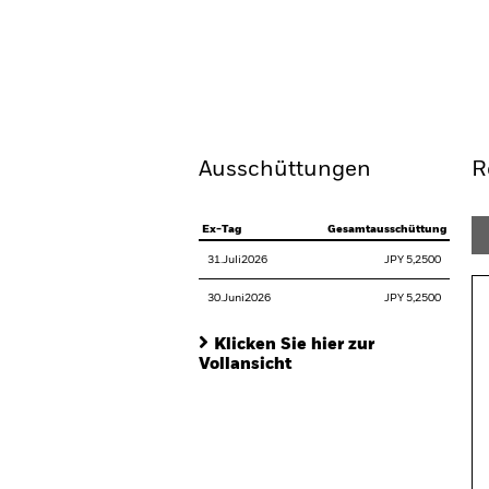
BGF Global Bond Income 
Überblick
Wertentwic
Ausschüttungen
R
Ex-Tag
Gesamtausschüttung
31.Juli2026
JPY 5,2500
30.Juni2026
JPY 5,2500
Klicken Sie hier zur
Vollansicht