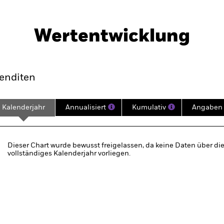
PRIIP KID
Factsheet
Fund
Wertentwicklung
klung
Eckdaten
Fondsmanager
enditen
Kalenderjahr
Annualisiert
Kumulativ
Angaben 
Dieser Chart wurde bewusst freigelassen, da keine Daten über die
vollständiges Kalenderjahr vorliegen.