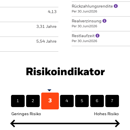
Rückzahlungsrendite
4,13
Per 30.Juni2026
Realverzinsung
3,31 Jahre
Per 30.Juni2026
Restlaufzeit
5,54 Jahre
Per 30.Juni2026
Risikoindikator
3
1
2
4
5
6
7
Geringes Risiko
Hohes Risiko