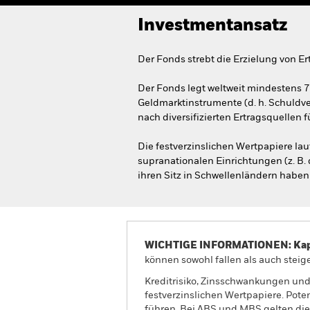
Investmentansatz
Der Fonds strebt die Erzielung von Er
Der Fonds legt weltweit mindestens 
Geldmarktinstrumente (d. h. Schuldve
nach diversifizierten Ertragsquellen f
Die festverzinslichen Wertpapiere l
supranationalen Einrichtungen (z. B.
ihren Sitz in Schwellenländern haben
WICHTIGE INFORMATIONEN: Kapit
können sowohl fallen als auch steige
Kreditrisiko, Zinsschwankungen und
festverzinslichen Wertpapiere. Pote
führen. Bei ABS und MBS gelten die