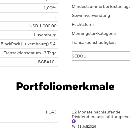
Mindestsumme bei Erstanlag
1,00%
Gewinnverwendung
-
Rechtsform
USD 1 000,00
Morningstar-Kategorie
Luxemburg
Transaktionshäufigkeit
BlackRock (Luxembourg) S.A.
Transaktionsdatum +3 Tage
SEDOL
BGBA10J
Portfoliomerkmale
1 143
12 Monate nachlaufende
Dividendenausschüttungsren
-
Per 31.Juli2026