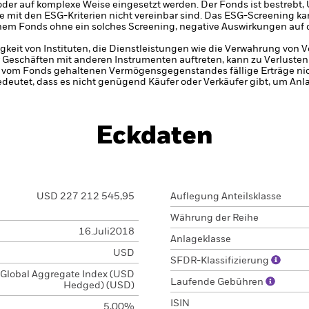
oder auf komplexe Weise eingesetzt werden.
Der Fonds ist bestrebt
ie mit den ESG-Kriterien nicht vereinbar sind. Das ESG-Screening k
einem Fonds ohne ein solches Screening, negative Auswirkungen auf 
gkeit von Instituten, die Dienstleistungen wie die Verwahrung von
 Geschäften mit anderen Instrumenten auftreten, kann zu Verlusten
s vom Fonds gehaltenen Vermögensgegenstandes fällige Erträge nicht
bedeutet, dass es nicht genügend Käufer oder Verkäufer gibt, um Anl
Eckdaten
USD 227 212 545,95
Auflegung Anteilsklasse
Währung der Reihe
16.Juli2018
Anlageklasse
USD
SFDR-Klassifizierung
Global Aggregate Index (USD
Laufende Gebühren
Hedged) (USD)
ISIN
5,00%