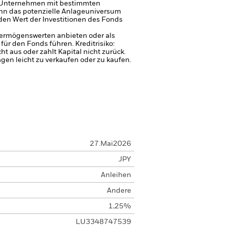
, Unternehmen mit bestimmten
ann das potenzielle Anlageuniversum
den Wert der Investitionen des Fonds
 Vermögenswerten anbieten oder als
 für den Fonds führen.
Kreditrisiko:
 aus oder zahlt Kapital nicht zurück.
agen leicht zu verkaufen oder zu kaufen.
27.Mai2026
JPY
Anleihen
Andere
1,25%
LU3348747539