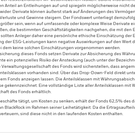
ßen Anteil an Entleihungen auf und spiegeln möglicherweise nicht d
der. Derivate können äußerst stark auf Änderungen des Vermögensw
 Verluste und Gewinne steigern. Der Fondswert unterliegt demzufo
rößer sein, wenn auf umfassende oder komplexe Weise Derivate ein
en, die bestimmten Geschäftstätigkeiten nachgehen, die mit den ES
, sollten Anleger daher eine persönliche ethische Einschätzung de
ng der ESG-Leistungen kann negative Auswirkungen auf den Wert de
bei dem keine solchen Einschätzungen vorgenommen werden.
sicherung dieses Fonds setzen Derivate zur Absicherung des Währun
nte ein potenzielles Risiko der Ansteckung (auch unter der Bezeichnu
e Verwaltungsgesellschaft des Fonds wird sicherstellen, dass ang
 Anteilsklassen vorhanden sind. Über das Drop-Down-Feld direkt u
in dem Fonds anzeigen lassen. Die Anteilsklassen mit Währungsabsic
e gekennzeichnet. Eine vollständige Liste aller Anteilsklassen mi
haft des Fonds erhältlich.
eschäfte tätigt, um Kosten zu senken, erhält der Fonds 62,5% des d
 an BlackRock im Rahmen seiner Leihetätigkeit. Da die Ertragsaufte
verteuern, sind diese nicht in den laufenden Kosten enthalten.