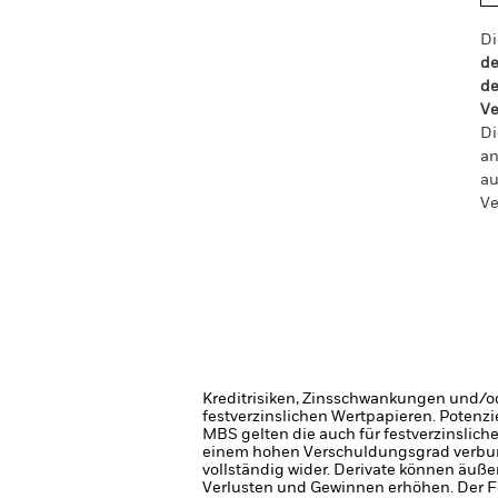
Di
de
de
Ve
Di
an
au
Ve
Kreditrisiken, Zinsschwankungen und/od
festverzinslichen Wertpapieren. Potenzi
MBS gelten die auch für festverzinslich
einem hohen Verschuldungsgrad verbun
vollständig wider.
Derivate können äuße
Verlusten und Gewinnen erhöhen. Der 