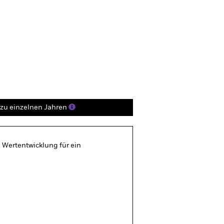
Verkaufsprospekt
Herunterladen
Positionen
Unterlagen
zu einzelnen Jahren
 Wertentwicklung für ein