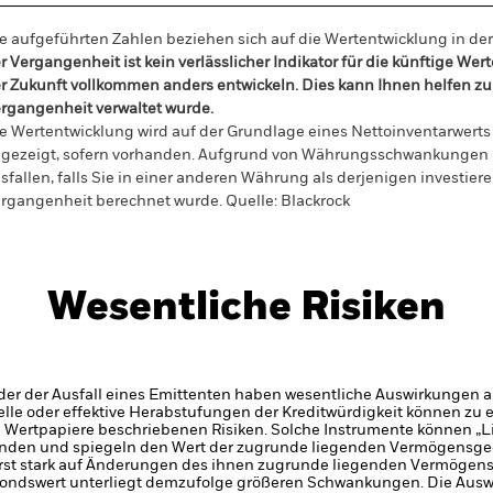
e aufgeführten Zahlen beziehen sich auf die Wertentwicklung in de
r Vergangenheit ist kein verlässlicher Indikator für die künftige Wer
r Zukunft vollkommen anders entwickeln. Dies kann Ihnen helfen zu 
rgangenheit verwaltet wurde.
e Wertentwicklung wird auf der Grundlage eines Nettoinventarwerts 
gezeigt, sofern vorhanden. Aufgrund von Währungsschwankungen k
sfallen, falls Sie in einer anderen Währung als derjenigen investiere
rgangenheit berechnet wurde.
Quelle:
Blackrock
Wesentliche Risiken
er der Ausfall eines Emittenten haben wesentliche Auswirkungen a
elle oder effektive Herabstufungen der Kreditwürdigkeit können zu 
e Wertpapiere beschriebenen Risiken. Solche Instrumente können „Liq
den und spiegeln den Wert der zugrunde liegenden Vermögensge
rst stark auf Änderungen des ihnen zugrunde liegenden Vermögen
Fondswert unterliegt demzufolge größeren Schwankungen. Die Ausw