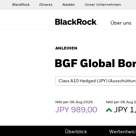
BlackRock
iShares
Aladdin
Unser Unternehmen
Über uns
ANLEIHEN
BGF Global Bo
NAV per 06.Aug.2026
NAV per 06.Aug.
JPY 989,00
JPY 1
Überblick
Wertentwic