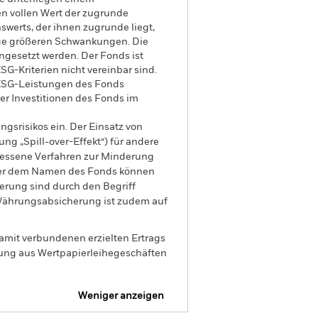
en vollen Wert der zugrunde
erts, der ihnen zugrunde liegt,
lge größeren Schwankungen. Die
gesetzt werden. Der Fonds ist
G-Kriterien nicht vereinbar sind.
r ESG-Leistungen des Fonds
r Investitionen des Fonds im
gsrisikos ein. Der Einsatz von
ng „Spill-over-Effekt“) für andere
emessene Verfahren zur Minderung
nter dem Namen des Fonds können
herung sind durch den Begriff
t Währungsabsicherung ist zudem auf
amit verbundenen erzielten Ertrags
ilung aus Wertpapierleihegeschäften
Weniger anzeigen