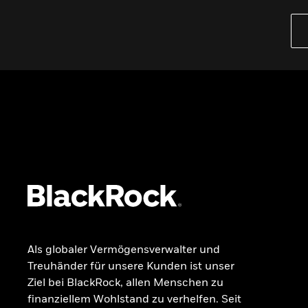
PRODUKTE
iBonds ETFs entdecken
iShares Top 10 ETFs
Wissen
GRUNDLAGEN
Dokumente
Beschwerdemanagement
Als globaler Vermögensverwalter und
Treuhänder für unsere Kunden ist unser
Ziel bei BlackRock, allen Menschen zu
finanziellem Wohlstand zu verhelfen. Seit