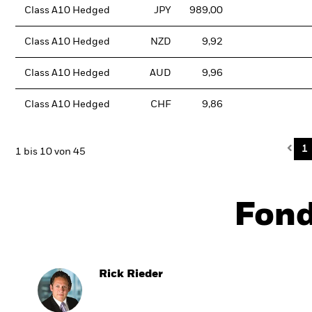
Class A10 Hedged
JPY
989,00
Class A10 Hedged
NZD
9,92
Class A10 Hedged
AUD
9,96
Class A10 Hedged
CHF
9,86
Pre
1
1 bis 10 von 45
Fon
Rick Rieder