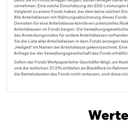
Bevor sie im Fonds Anlagen tätigen, sollten Anleger daher
vornehmen. Eine solche Einschätzung der ESG-Leistungen k
Vergleich zu einem Fonds haben, bei dem keine solchen 
Alle Anteilsklassen mit Währungsabsicherung dieses Fonds 
Derivaten für eine Anteilsklasse könnte ein potenzielles Ris
Anteilsklassen im Fonds bergen. Die Verwaltungsgesellscha
des Ansteckungsrisikos für andere Anteilsklassen vorhand
Sie die Liste aller Anteilsklassen in dem Fonds anzeigen la
„Hedged“ im Namen der Anteilsklasse gekennzeichnet. Eine 
Anfrage bei der Verwaltungsgesellschaft des Fonds erhältlic
Sofern der Fonds Wertpapierleihe-Geschäfte tätigt, um Kost
und die restlichen 37,5% entfallen an BlackRock im Rahmen 
die Betriebskosten des Fonds nicht verteuern, sind diese ni
BGF Global Bond Income Fund
Werte
Überblick
Wertentwicklung
Eckda