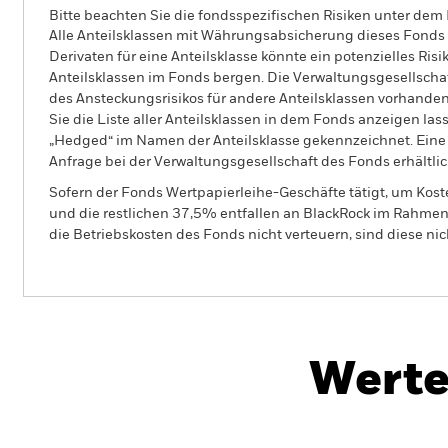
Bitte beachten Sie die fondsspezifischen Risiken unter dem
Alle Anteilsklassen mit Währungsabsicherung dieses Fonds 
Derivaten für eine Anteilsklasse könnte ein potenzielles Ris
Anteilsklassen im Fonds bergen. Die Verwaltungsgesellscha
des Ansteckungsrisikos für andere Anteilsklassen vorhand
Sie die Liste aller Anteilsklassen in dem Fonds anzeigen la
„Hedged“ im Namen der Anteilsklasse gekennzeichnet. Eine 
Anfrage bei der Verwaltungsgesellschaft des Fonds erhältlic
Sofern der Fonds Wertpapierleihe-Geschäfte tätigt, um Kost
und die restlichen 37,5% entfallen an BlackRock im Rahmen 
die Betriebskosten des Fonds nicht verteuern, sind diese ni
BGF MyMap Moderate Fund
Werte
Überblick
Wertentwicklung
Eckda