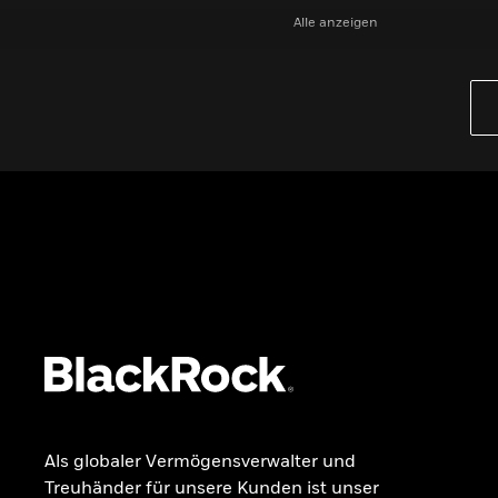
Alle anzeigen
PRODUKTE
iBonds ETFs entdecken
iShares Top 10 ETFs
Wissen
GRUNDLAGEN
Dokumente
Beschwerdemanagement
Als globaler Vermögensverwalter und
Treuhänder für unsere Kunden ist unser