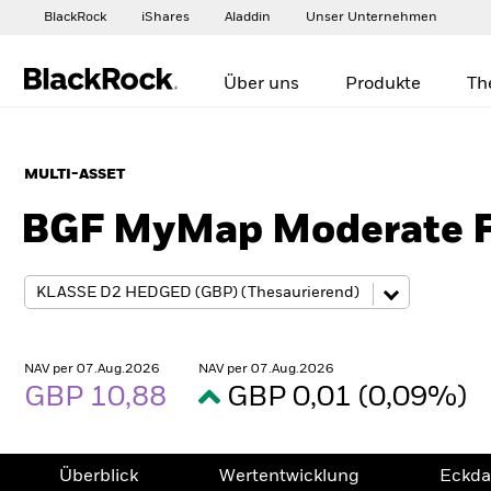
BlackRock
iShares
Aladdin
Unser Unternehmen
Über uns
Produkte
Th
MULTI-ASSET
BGF MyMap Moderate 
NAV per 07.Aug.2026
NAV per 07.Aug.2026
GBP 10,88
GBP 0,01 (0,09%)
Überblick
Wertentwicklung
Eckda