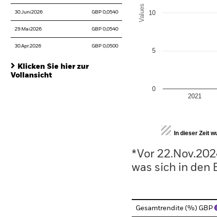
Values
10
30.Juni2026
GBP 0,0540
29.Mai2026
GBP 0,0540
30.Apr.2026
GBP 0,0500
5
Klicken Sie hier zur
Vollansicht
0
2021
End of interactive chart.
In dieser Zeit 
*Vor 22.Nov.202
was sich in den
Gesamtrendite (%) GBP