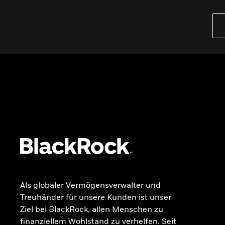
PRODUKTE
iBonds ETFs entdecken
iShares Top 10 ETFs
Wissen
GRUNDLAGEN
Dokumente
Beschwerdemanagement
Als globaler Vermögensverwalter und
Treuhänder für unsere Kunden ist unser
Ziel bei BlackRock, allen Menschen zu
finanziellem Wohlstand zu verhelfen. Seit