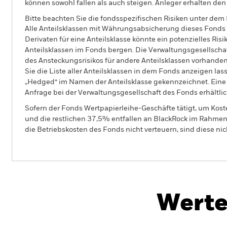
können sowohl fallen als auch steigen. Anleger erhalten den 
Bitte beachten Sie die fondsspezifischen Risiken unter dem
Alle Anteilsklassen mit Währungsabsicherung dieses Fonds 
Derivaten für eine Anteilsklasse könnte ein potenzielles Ris
Anteilsklassen im Fonds bergen. Die Verwaltungsgesellscha
des Ansteckungsrisikos für andere Anteilsklassen vorhand
Sie die Liste aller Anteilsklassen in dem Fonds anzeigen la
„Hedged“ im Namen der Anteilsklasse gekennzeichnet. Eine 
Anfrage bei der Verwaltungsgesellschaft des Fonds erhältlic
Sofern der Fonds Wertpapierleihe-Geschäfte tätigt, um Kost
und die restlichen 37,5% entfallen an BlackRock im Rahmen 
die Betriebskosten des Fonds nicht verteuern, sind diese ni
BGF MyMap Moderate Fund
Werte
Überblick
Wertentwicklung
Eckda