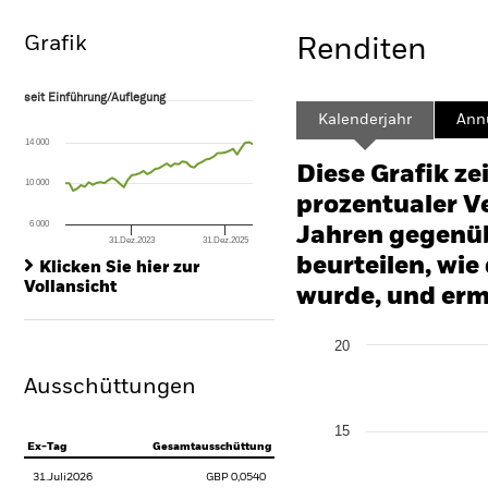
Grafik
Renditen
seit Einführung/Auflegung
seit Einführung/Auflegung
Line chart with 49 data points.
Kalenderjahr
Annu
The chart has 1 X axis displaying Time. Range: 2022-07-31 00:00:00 to
14 000
The chart has 1 Y axis displaying values. Range: -40 to 80.
Diese Grafik ze
10 000
prozentualer Ve
6 000
Jahren gegenüb
31.Dez.2023
31.Dez.2025
End of interactive chart.
beurteilen, wie
Klicken Sie hier zur
Vollansicht
wurde, und erm
Chart
20
Bar chart with 2 data series
The chart has 1 X axis disp
Ausschüttungen
The chart has 1 Y axis disp
15
Ex-Tag
Gesamtausschüttung
31.Juli2026
GBP 0,0540